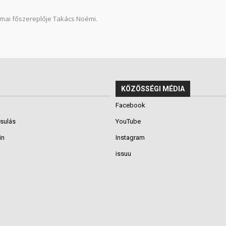
mai főszereplője Takács Noémi.
KÖZÖSSÉGI MÉDIA
Facebook
rsulás
YouTube
in
Instagram
issuu