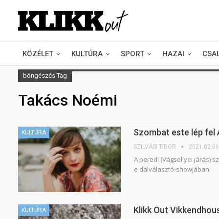
KÖZÉLET
KULTÚRA
SPORT
HAZAI
CSA
böngészés Tag
Takács Noémi
Szombat este lép fel 
KULTÚRA
SZILVÁSI TIBOR
2021.02.06
A peredi (Vágsellyei járás)
e dalválasztó-showjában.
Klikk Out Vikkendhou
KULTÚRA