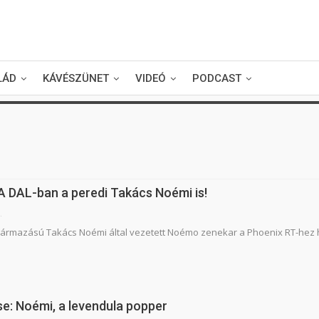
LÁD
KÁVÉSZÜNET
VIDEÓ
PODCAST
A DAL-ban a peredi Takács Noémi is!
.
 származású Takács Noémi által vezetett Noémo zenekar a Phoenix RT-hez
se: Noémi, a levendula popper