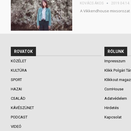
KOVÁCS ÁKOS
2019.04.14.
A Vikkendhouse mixsorozat 
ROVATOK
RÓLUNK
KÖZÉLET
Impresszum
KULTÚRA
Klikk Polgári Tá
SPORT
Klikkout magaz
HAZAI
CornHouse
CSALÁD
Adatvédelem
KÁVÉSZÜNET
Hirdetés
PODCAST
Kapcsolat
VIDEÓ