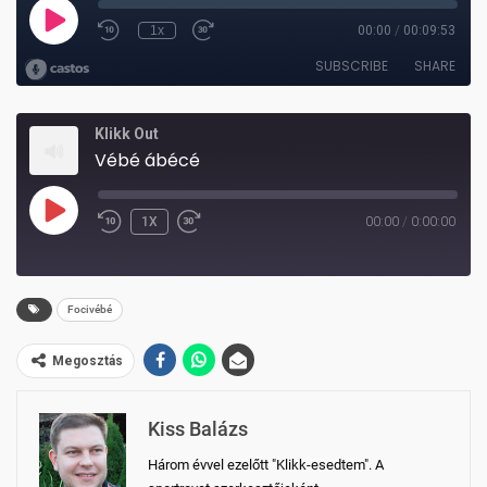
Klikk Out
Vébé ábécé
PLAY
1X
00:00
/
0:00:00
REWIND
FAST
EPISODE
10
FORWARD
SECONDS
30
Focivébé
SECONDS
Megosztás
Kiss Balázs
Három évvel ezelőtt "Klikk-esedtem". A