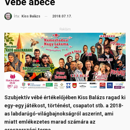
Vébé ábécé
2018.07.17.
Írta:
Kiss Balázs
Reklám
Szubjektív vébé értékelőjében Kiss Balázs ragad ki
egy-egy játékost, történést, csapatot stb. a 2018-
as labdarúgó-világbajnokságról aszerint, ami
miatt emlékezetes marad számára az
oroszországi torna.