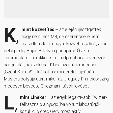
K
,
mint közvetítés
– az elején ijesztgettek,
hogy nem lesz M4, de szerencsére nem
maradtunk le a magyar közvetítésekről, azon
belül pedig Hajdú B. István poénjairól. Ő az a
kommentátor, aki akkor is fel tudja dobni a tévénézők
hangulatát, ha azok majd´ bealszanak a meccsen.
„Szent Karius!” – kiáltotta a mi derék Hajdúbénk
Muslera potyája után, mikor az Uruguay-Franciaország
meccsen bevédte Griezmann távoli lövését.
L
,
mint Lineker
– az egyik legaktívabb Twitter-
felhasználó a nyugdíjba vonult labdarúgók
közül. A jó öreg Gery most aktív