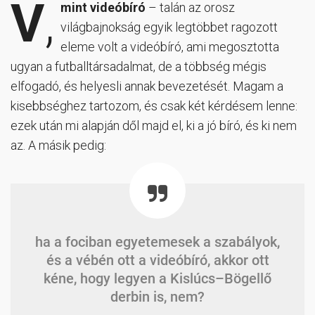
V
,
mint videóbíró
– talán az orosz
világbajnokság egyik legtöbbet ragozott
eleme volt a videóbíró, ami megosztotta
ugyan a futballtársadalmat, de a többség mégis
elfogadó, és helyesli annak bevezetését. Magam a
kisebbséghez tartozom, és csak két kérdésem lenne:
ezek után mi alapján dől majd el, ki a jó bíró, és ki nem
az. A másik pedig:
ha a fociban egyetemesek a szabályok,
és a vébén ott a videóbíró, akkor ott
kéne, hogy legyen a Kislúcs–Bögellő
derbin is, nem?