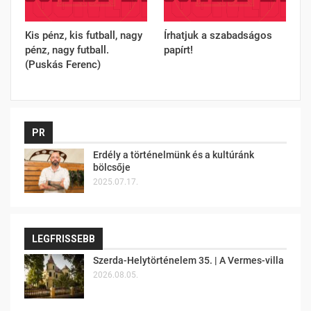
Kis pénz, kis futball, nagy
Írhatjuk a szabadságos
pénz, nagy futball.
papírt!
(Puskás Ferenc)
PR
Erdély a történelmünk és a kultúránk
bölcsője
2025.07.17.
LEGFRISSEBB
Szerda-Helytörténelem 35. | A Vermes-villa
2026.08.05.