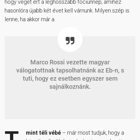
hogy véget ért a leghosszabb fociünnep, amihez
hasonlóra újabb két évet kell várnunk. Milyen szép is
lenne, ha akkor már a
Marco Rossi vezette magyar
válogatottnak tapsolhatnánk az Eb-n, s
tuti, hogy ez esetben egyszer sem
sajnálkoznánk.
T
,
mint téli vébé
– már most tudjuk, hogy a