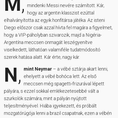
M
,
mindenki Messi nevére számított. Kár,
hogy az argentin klasszist ezúttal
elhalványította az egyik honfitársa játéka. Az isteni
Diego először csak azzal hívta fel magára a figyelmet,
hogy a VIP-páholyban szivarozik, majd a Nigéria-
Argentína meccsen önmagát leszégyenítve
viselkedett, láthatóan valamiféle tudatmódosító
szerek hatása alatt. Kár érte, nagy kár.
N
,
mint Neymar
– a vébé sztárja akart lenni,
ehelyett a vébé bohóca lett. Az első
meccsen még spagetti-frizurával lépett
pályára, s ezzel sokkal emlékezetesebbé vált a
szurkolók számára, mint a pályán nyújtott
teljesítményével. Hiába igyekezett, és próbált
mozgatórúgója lenni a brazil csapatnak, ezen a vébén