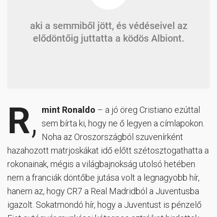
aki a semmiből jött, és védéseivel az
elődöntőig juttatta a ködös Albiont.
R
,
mint Ronaldo
– a jó öreg Cristiano ezúttal
sem bírta ki, hogy ne ő legyen a címlapokon.
Noha az Oroszországból szuvenírként
hazahozott matrjoskákat idő előtt szétosztogathatta a
rokonainak, mégis a világbajnokság utolsó hetében
nem a franciák döntőbe jutása volt a legnagyobb hír,
hanem az, hogy CR7 a Real Madridból a Juventusba
igazolt. Sokatmondó hír, hogy a Juventust is pénzelő