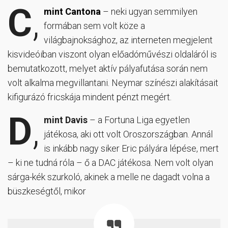
C
,
mint Cantona
– neki ugyan semmilyen
formában sem volt köze a
világbajnoksághoz, az interneten megjelent
kisvideóiban viszont olyan előadóművészi oldaláról is
bemutatkozott, melyet aktív pályafutása során nem
volt alkalma megvillantani. Neymar színészi alakításait
kifigurázó fricskája mindent pénzt megért.
D
,
mint Davis
– a Fortuna Liga egyetlen
játékosa, aki ott volt Oroszországban. Annál
is inkább nagy siker Eric pályára lépése, mert
– ki ne tudná róla – ő a DAC játékosa. Nem volt olyan
sárga-kék szurkoló, akinek a melle ne dagadt volna a
büszkeségtől, mikor