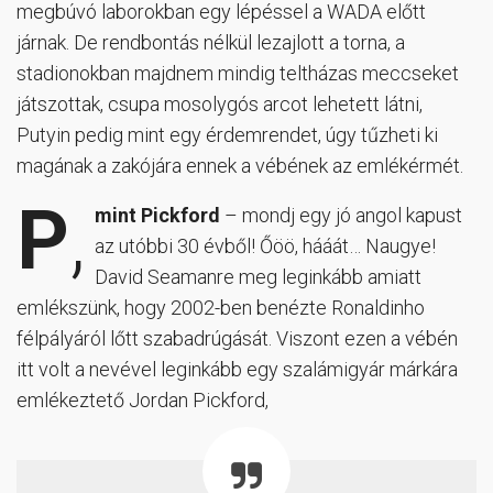
megbúvó laborokban egy lépéssel a WADA előtt
járnak. De rendbontás nélkül lezajlott a torna, a
stadionokban majdnem mindig teltházas meccseket
játszottak, csupa mosolygós arcot lehetett látni,
Putyin pedig mint egy érdemrendet, úgy tűzheti ki
magának a zakójára ennek a vébének az emlékérmét.
P
,
mint Pickford
– mondj egy jó angol kapust
az utóbbi 30 évből! Őöö, hááát… Naugye!
David Seamanre meg leginkább amiatt
emlékszünk, hogy 2002-ben benézte Ronaldinho
félpályáról lőtt szabadrúgását. Viszont ezen a vébén
itt volt a nevével leginkább egy szalámigyár márkára
emlékeztető Jordan Pickford,