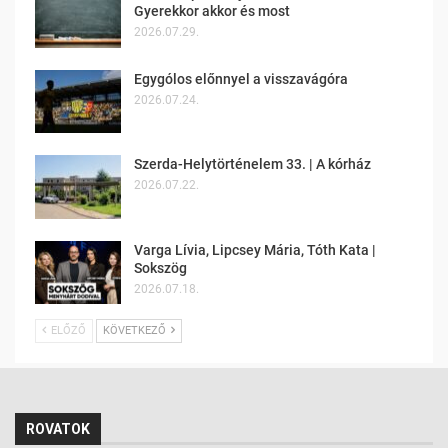
Gyerekkor akkor és most
2026.07.29.
Egygólos előnnyel a visszavágóra
2026.07.24.
Szerda-Helytörténelem 33. | A kórház
2026.07.22.
Varga Lívia, Lipcsey Mária, Tóth Kata |
Sokszög
2026.07.18.
ELŐZŐ
KÖVETKEZŐ
ROVATOK