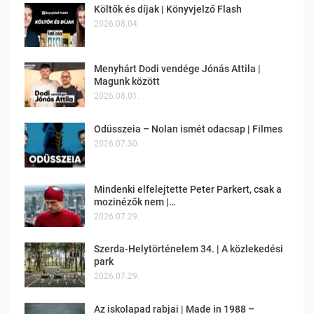
Költők és díjak | Könyvjelző Flash
2026.08.04.
Menyhárt Dodi vendége Jónás Attila |
Magunk között
2026.08.01.
Odüsszeia – Nolan ismét odacsap | Filmes
2026.07.30.
Mindenki elfelejtette Peter Parkert, csak a
mozinézők nem |…
2026.07.29.
Szerda-Helytörténelem 34. | A közlekedési
park
2026.07.29.
Az iskolapad rabjai | Made in 1988 –