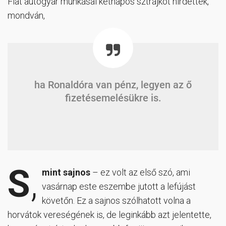
Fiat autógyár munkásai kétnapos sztrájkot hirdettek,
mondván,
ha Ronaldóra van pénz, legyen az ő
fizetésemelésükre is.
S
,
mint sajnos
– ez volt az első szó, ami
vasárnap este eszembe jutott a lefújást
követőn. Ez a sajnos szólhatott volna a
horvátok vereségének is, de leginkább azt jelentette,