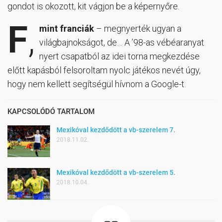
gondot is okozott, kit vágjon be a képernyőre.
F
,
mint franciák
– megnyerték ugyan a
világbajnokságot, de… A ’98-as vébéaranyat
nyert csapatból az idei torna megkezdése
előtt kapásból felsoroltam nyolc játékos nevét úgy,
hogy nem kellett segítségül hívnom a Google-t.
KAPCSOLÓDÓ TARTALOM
Mexikóval kezdődött a vb-szerelem 7.
2018.11.02.
Mexikóval kezdődött a vb-szerelem 5.
2018.10.04.