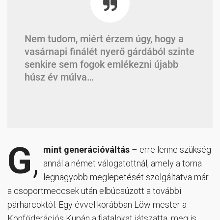
Nem tudom, miért érzem úgy, hogy a
vasárnapi finálét nyerő gárdából szinte
senkire sem fogok emlékezni újabb
húsz év múlva…
G
,
mint generációváltás
– erre lenne szükség
annál a német válogatottnál, amely a torna
legnagyobb meglepetését szolgáltatva már
a csoportmeccsek után elbúcsúzott a további
párharcoktól. Egy évvel korábban Löw mester a
Konföderációs Kupán a fiatalokat játszatta, meg is