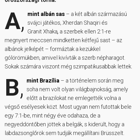
A
,
mint albán sas
– a két albán származású
svájci játékos, Xherdan Shaqiri és
Granit Xhaka
,
a szerbek ellen 2:1-re
megnyert meccsen mindketten kétfejű sast – az
albánok jelképét – formáztak a kezükkel
gólörömükben, amivel kivívták a szerb népharagot.
Sokak számára viszont még szimpatikusabbak lettek.
B
,
mint Brazília
– a történelem során meg
soha nem volt olyan világbajnokság, amely
előtt a brazilokat ne emlegették volna a
végső esélyesek közt. Most ugyan nem futottak bele
egy 7:1-be, mint négy éve odahaza, de a
negyeddöntőben jöttek a belgák, s kiderült, hogy a
labdazsonglőrök sem tudják megállítani Brüsszelt.