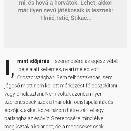
mi, és hová a horvátok. Lehet, akkor
már ilyen nevű játékosaik is lesznek:
Tlmić, Istić, Štikač…
I
,
mint időjárás
– szerencsére az egész vébé
ideje alatt kellemes, nyári meleg volt
Oroszországban. Sem felhőszakadás, sem
jégeső miatt nem kellett mérkőzést félbeszakítani
vagy elhalasztani. Nem voltak azonban ilyen
szerencsések azok a thaiföldi focistapalánták és
edzőjük, akiket közel három hétre zárt el egy
barlangba az esővíz. Szerencsére mind élve
megúszták a kalandot, de a meccseket csak