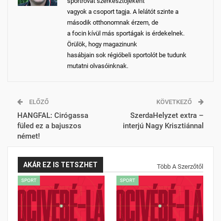
sportrovat szerkesztőjeként
vagyok a csoport tagja. A lelátót szinte a
második otthonomnak érzem, de
a focin kívül más sportágak is érdekelnek.
Örülök, hogy magazinunk
hasábjain sok régióbeli sportolót be tudunk
mutatni olvasóinknak.
ELŐZŐ
KÖVETKEZŐ
HANGFAL: Cirógassa
SzerdaHelyzet extra –
füled ez a bajuszos
interjú Nagy Krisztiánnal
német!
AKÁR EZ IS TETSZHET
Több A Szerzőtől
SPORT
SPORT