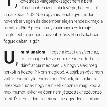
következő világbajnokságot nem a benti
klímahüssben izgulhatjuk végig, hanem a téli
zimankóban. 2022-ben ugyanis rendhagyó módon
november végén és december elején rendezik majd a
tornát, a döntő pedig aranyvasárnapra esik majd.
Legfeljebb a csendes ádventi időszakban halkabban
fogjuk kiáltani a gólt.
U
,
mint unalom
– tegye a kezét a szívére az,
aki a kanapén fekve nem szenderedett el a
dán-francia meccsen. Ja, hogy valaki még
horkolt is közben? Nem meglepő. Alapjában véve nem
voltak eseménytelenek a mérkőzések, de amikor a
játékosok tudták, hogy nem kell kihozniuk magukból a
maximumot, akkor valóban nem játszottak nézővonzó
focit. És nem a dán-francia volt az egyetlen a sorban.