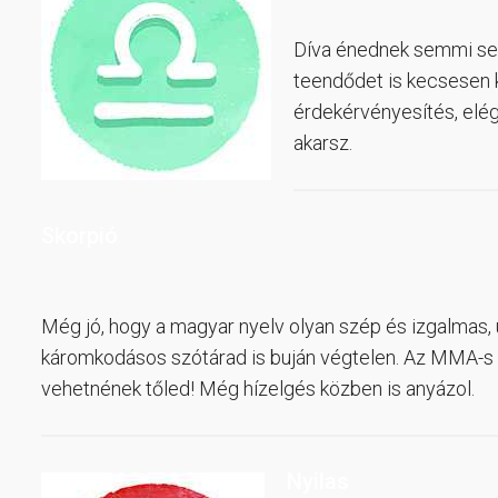
Díva énednek semmi se
teendődet is kecsesen k
érdekérvényesítés, elég
akarsz.
Skorpió
Még jó, hogy a magyar nyelv olyan szép és izgalmas,
káromkodásos szótárad is buján végtelen. Az MMA-s „
vehetnének tőled! Még hízelgés közben is anyázol.
Nyilas