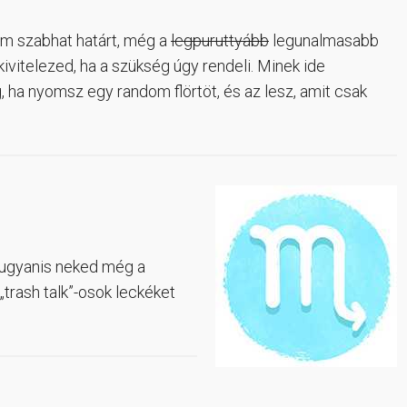
m szabhat határt, még a
legpuruttyább
legunalmasabb
ivitelezed, ha a szükség úgy rendeli. Minek ide
, ha nyomsz egy random flörtöt, és az lesz, amit csak
 ugyanis neked még a
trash talk”-osok leckéket