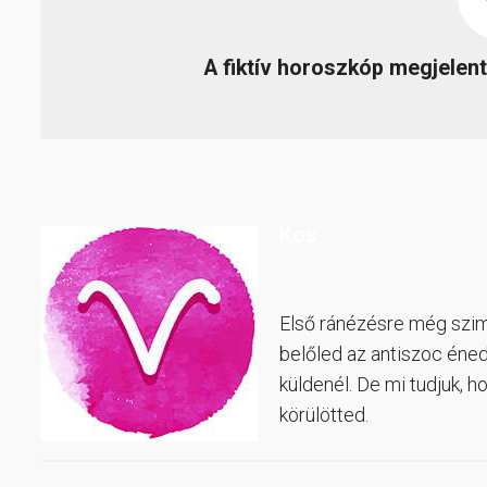
A fiktív horoszkóp megjelent
Kos
Első ránézésre még szimp
belőled az antiszoc éne
küldenél. De mi tudjuk, h
körülötted.