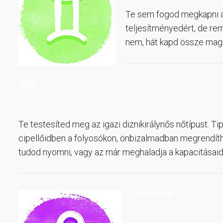
Te sem fogod megkapni a 
teljesítményedért, de rem
nem, hát kapd össze maga
Rák
Te testesíted meg az igazi diznikirálynős nőtípust. T
cipellőidben a folyosókon, önbizalmadban megrendíthe
tudod nyomni, vagy az már meghaladja a kapacitásai
Oroszlán