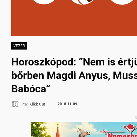
VEZÉR
Horoszkópod: “Nem is értj
bőrben Magdi Anyus, Musso
Babóca”
2018.11.09.
Írta:
Klikk Out
R