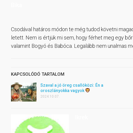
Bika
Csodával határos módon te még tudod követni magad
letett. Nem is értjük mi sem, hogy férhet meg egy bő
valamint Bogyó és Babóca. Legalább nem unalmas mel
KAPCSOLÓDÓ TARTALOM
Szaval a jó öreg csallóközi: Én a
oroszlányokka vagyok
2024.10.07.
Ikrek