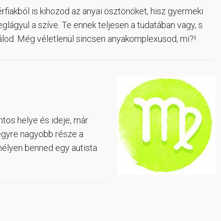
fiakból is kihozod az anyai ösztönöket, hisz gyermeki
lágyul a szíve. Te ennek teljesen a tudatában vagy, s
álod. Még véletlenül sincsen anyakomplexusod, mi?!
tos helye és ideje, már
egyre nagyobb része a
mélyen benned egy autista