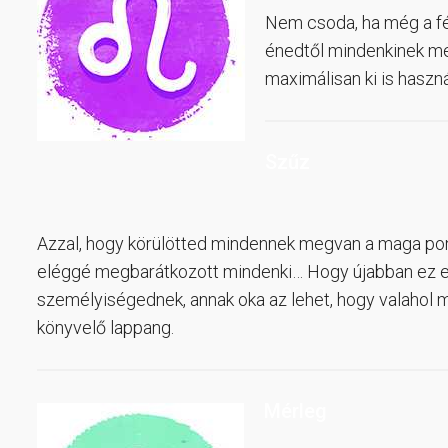
Nem csoda, ha még a fér
énedtől mindenkinek meg
maximálisan ki is haszn
Szűz
Azzal, hogy körülötted mindennek megvan a maga pon
eléggé megbarátkozott mindenki… Hogy újabban ez 
személyiségednek, annak oka az lehet, hogy valahol 
könyvelő lappang.
Mérleg