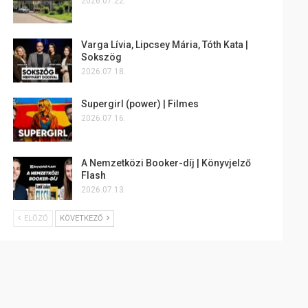
2026.07.22.
Varga Lívia, Lipcsey Mária, Tóth Kata |
Sokszög
2026.07.18.
Supergirl (power) | Filmes
2026.07.16.
A Nemzetközi Booker-díj | Könyvjelző
Flash
2026.07.13.
ELŐZŐ
KÖVETKEZŐ