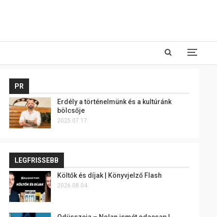
PR
Erdély a történelmünk és a kultúránk
bölcsője
2025.07.17.
LEGFRISSEBB
Költők és díjak | Könyvjelző Flash
2026.08.04.
Odüsszeia – Nolan ismét odacsap |