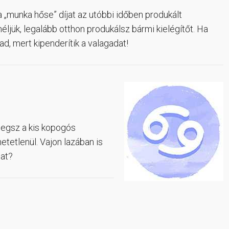
„munka hőse” díjat az utóbbi időben produkált
éljük, legalább otthon produkálsz bármi kielégítőt. Ha
d, mert kipenderítik a valagadat!
ipegsz a kis kopogós
tetlenül. Vajon lazában is
dat?