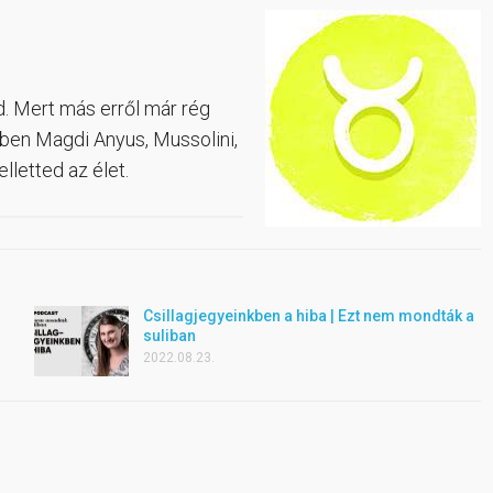
. Mert más erről már rég
rben Magdi Anyus, Mussolini,
letted az élet.
Csillagjegyeinkben a hiba | Ezt nem mondták a
suliban
2022.08.23.