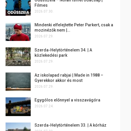
Filmes
2026.07.30.
Mindenki elfelejtette Peter Parkert, csak a
mozinézők nem |…
2026.07.29.
Szerda-Helytörténelem 34. | A
közlekedési park
2026.07.29.
Az iskolapad rabjai | Made in 1988 –
Gyerekkor akkor és most
2026.07.29.
Egygólos előnnyel a visszavágóra
2026.07.24.
Szerda-Helytörténelem 33. | A kórház