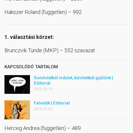
Hakszer Roland (független) – 992
1. választási körzet:
Brunczvik Tünde (MKP) – 552 szavazat
KAPCSOLÓDÓ TARTALOM
Gondolatból indulat, bűvöletből gyűlölet |
Editorial
2025.03.19.
Falvidék | Editorial
2025.03.04.
Herceg Andrea (független) – 489