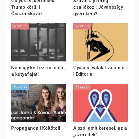
Golyók és kérdések
Szaval a jó öreg
Trump körül |
csallóközi: Jóvanezígy
Összeesküvők
gyerëkëm?
KÖZÉLET
KÖZÉLET
Nem így kell ezt csinálni,
Gyűlölni valakit valamiért
a kutyafáját!
| Editorial
KULTÚRA
KÖZÉLET
Propaganda | Költőtoll
A szó, amit keresel, az a
„szeretlek”