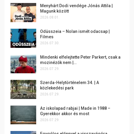
Menyhárt Dodi vendége Jónás Attila |
Magunk között
2026.08.01.
Odüsszeia – Nolan ismét odacsap |
Filmes
2026.07.30.
Mindenki elfelejtette Peter Parkert, csak a
mozinézők nem |…
2026.07.29.
Szerda-Helytörténelem 34. | A
közlekedési park
2026.07.29.
Az iskolapad rabjai | Made in 1988 –
Gyerekkor akkor és most
2026.07.29.
Egygólos előnnyel a visszavágóra