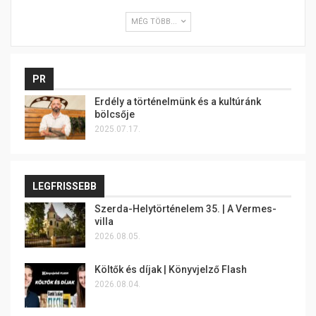
MÉG TÖBB...
PR
Erdély a történelmünk és a kultúránk
bölcsője
2025.07.17.
LEGFRISSEBB
Szerda-Helytörténelem 35. | A Vermes-
villa
2026.08.05.
Költők és díjak | Könyvjelző Flash
2026.08.04.