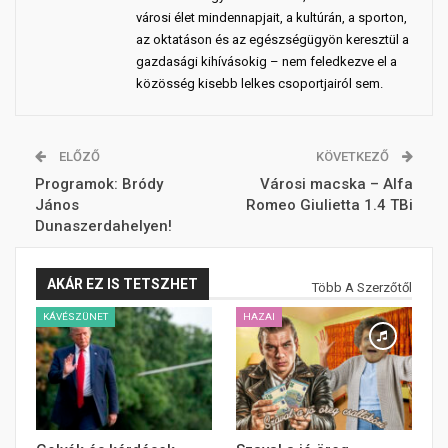
városi élet mindennapjait, a kultúrán, a sporton,
az oktatáson és az egészségügyön keresztül a
gazdasági kihívásokig – nem feledkezve el a
közösség kisebb lelkes csoportjairól sem.
ELŐZŐ
KÖVETKEZŐ
Programok: Bródy
Városi macska – Alfa
János
Romeo Giulietta 1.4 TBi
Dunaszerdahelyen!
AKÁR EZ IS TETSZHET
Több A Szerzőtől
KÁVÉSZÜNET
HAZAI