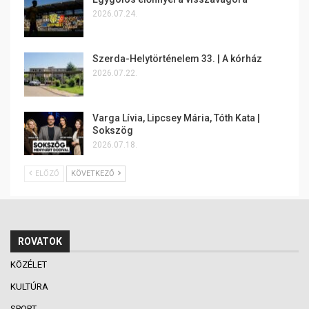
2026.07.24.
Szerda-Helytörténelem 33. | A kórház
2026.07.22.
Varga Lívia, Lipcsey Mária, Tóth Kata |
Sokszög
2026.07.18.
ELŐZŐ
KÖVETKEZŐ
ROVATOK
KÖZÉLET
KULTÚRA
SPORT