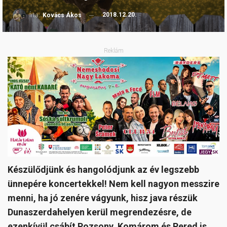
2018.12.20.
Írta:
Kovács Ákos
Reklám
Készülődjünk és hangolódjunk az év legszebb
ünnepére koncertekkel! Nem kell nagyon messzire
menni, ha jó zenére vágyunk, hisz java részük
Dunaszerdahelyen kerül megrendezésre, de
ezenkívül csábít Pozsony, Komárom és Pered is.