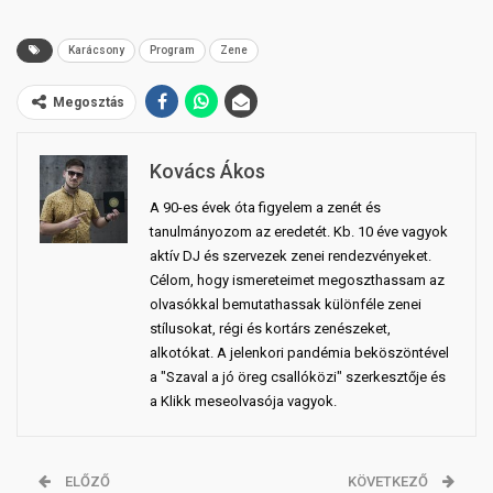
Karácsony
Program
Zene
Megosztás
Kovács Ákos
A 90-es évek óta figyelem a zenét és
tanulmányozom az eredetét. Kb. 10 éve vagyok
aktív DJ és szervezek zenei rendezvényeket.
Célom, hogy ismereteimet megoszthassam az
olvasókkal bemutathassak különféle zenei
stílusokat, régi és kortárs zenészeket,
alkotókat. A jelenkori pandémia beköszöntével
a "Szaval a jó öreg csallóközi" szerkesztője és
a Klikk meseolvasója vagyok.
ELŐZŐ
KÖVETKEZŐ