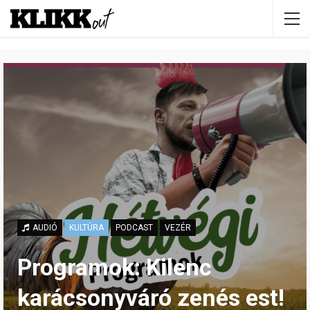
AUDIÓ
KULTÚRA
PODCAST
VEZÉR
Programok: Kilenc
karácsonyváró zenés est!