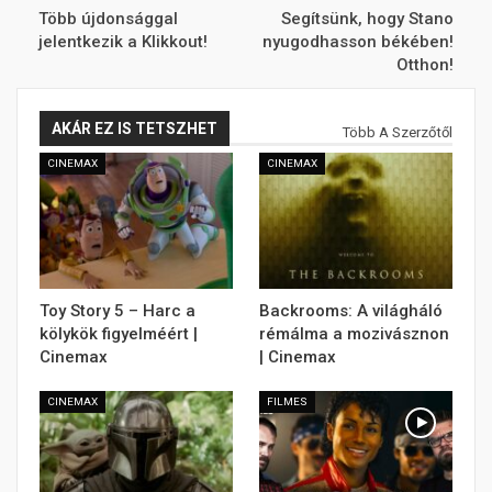
Több újdonsággal
Segítsünk, hogy Stano
jelentkezik a Klikkout!
nyugodhasson békében!
Otthon!
AKÁR EZ IS TETSZHET
Több A Szerzőtől
CINEMAX
CINEMAX
Toy Story 5 – Harc a
Backrooms: A világháló
kölykök figyelméért |
rémálma a mozivásznon
Cinemax
| Cinemax
CINEMAX
FILMES