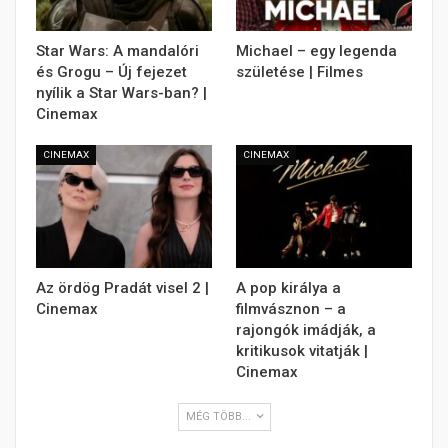
Star Wars: A mandalóri
Michael – egy legenda
és Grogu – Új fejezet
születése | Filmes
nyílik a Star Wars-ban? |
Cinemax
CINEMAX
CINEMAX
Az ördög Pradát visel 2 |
A pop királya a
Cinemax
filmvásznon – a
rajongók imádják, a
kritikusok vitatják |
Cinemax
MÉG TÖBB...