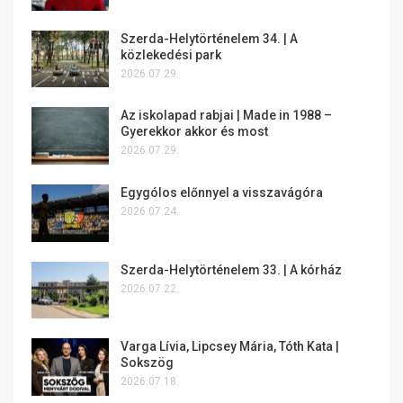
Szerda-Helytörténelem 34. | A
közlekedési park
2026.07.29.
Az iskolapad rabjai | Made in 1988 –
Gyerekkor akkor és most
2026.07.29.
Egygólos előnnyel a visszavágóra
2026.07.24.
Szerda-Helytörténelem 33. | A kórház
2026.07.22.
Varga Lívia, Lipcsey Mária, Tóth Kata |
Sokszög
2026.07.18.