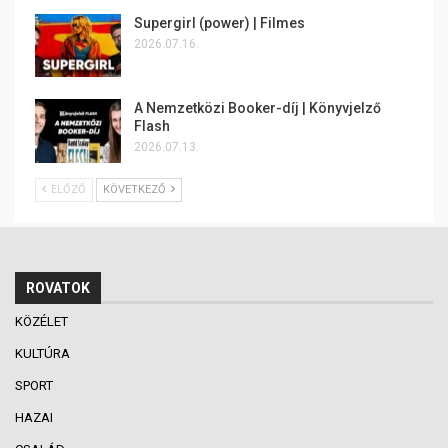
Supergirl (power) | Filmes
2026.07.16.
A Nemzetközi Booker-díj | Könyvjelző
Flash
2026.07.13.
ELŐZŐ
KÖVETKEZŐ
ROVATOK
KÖZÉLET
KULTÚRA
SPORT
HAZAI