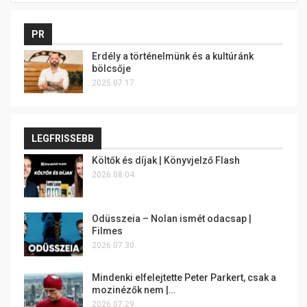
PR
Erdély a történelmünk és a kultúránk
bölcsője
2025.07.17.
LEGFRISSEBB
Költők és díjak | Könyvjelző Flash
2026.08.04.
Odüsszeia – Nolan ismét odacsap |
Filmes
2026.07.30.
Mindenki elfelejtette Peter Parkert, csak a
mozinézők nem |…
2026.07.29.