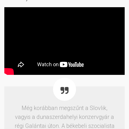
Még korábban megszűnt a Slovlik,
vagyis a dunaszerdahelyi konzervgyár a
régi Galántai úton. A békebeli szocialista