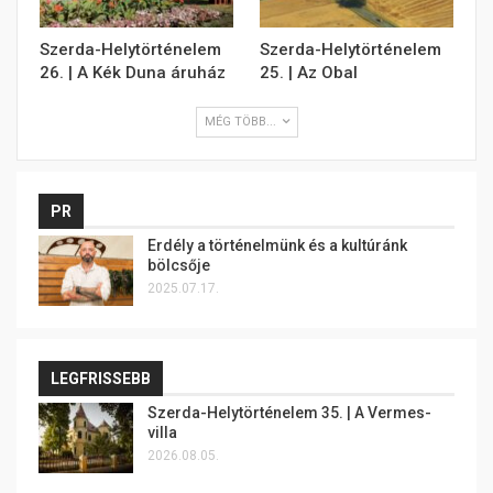
Szerda-Helytörténelem
Szerda-Helytörténelem
26. | A Kék Duna áruház
25. | Az Obal
MÉG TÖBB...
PR
Erdély a történelmünk és a kultúránk
bölcsője
2025.07.17.
LEGFRISSEBB
Szerda-Helytörténelem 35. | A Vermes-
villa
2026.08.05.