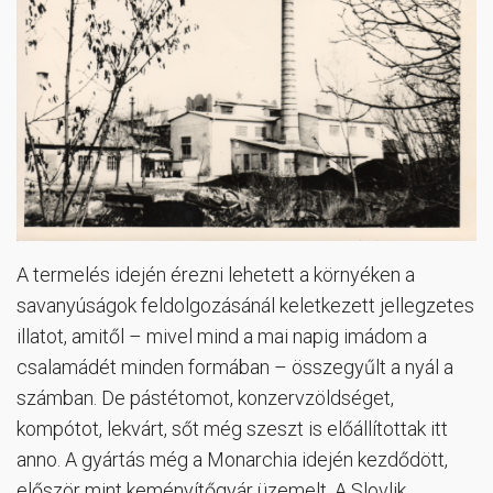
A termelés idején érezni lehetett a környéken a
savanyúságok feldolgozásánál keletkezett jellegzetes
illatot, amitől – mivel mind a mai napig imádom a
csalamádét minden formában – összegyűlt a nyál a
számban. De pástétomot, konzervzöldséget,
kompótot, lekvárt, sőt még szeszt is előállítottak itt
anno. A gyártás még a Monarchia idején kezdődött,
először mint keményítőgyár üzemelt. A Slovlik