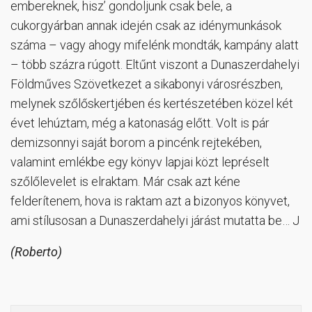
embereknek, hisz’ gondoljunk csak bele, a
cukorgyárban annak idején csak az idénymunkások
száma – vagy ahogy mifelénk mondták, kampány alatt
– több százra rúgott. Eltűnt viszont a Dunaszerdahelyi
Földműves Szövetkezet a sikabonyi városrészben,
melynek szőlőskertjében és kertészetében közel két
évet lehúztam, még a katonaság előtt. Volt is pár
demizsonnyi saját borom a pincénk rejtekében,
valamint emlékbe egy könyv lapjai közt lepréselt
szőlőlevelet is elraktam. Már csak azt kéne
felderítenem, hova is raktam azt a bizonyos könyvet,
ami stílusosan a Dunaszerdahelyi járást mutatta be… J
(Roberto)