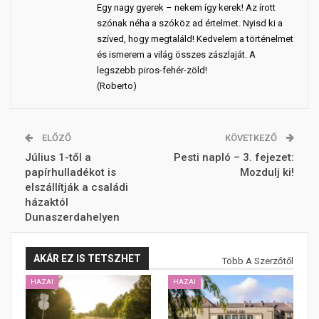
Egy nagy gyerek – nekem így kerek! Az írott
szónak néha a szóköz ad értelmet. Nyisd ki a
szíved, hogy megtaláld! Kedvelem a történelmet
és ismerem a világ összes zászlaját. A
legszebb piros-fehér-zöld!
(Roberto)
ELŐZŐ
KÖVETKEZŐ
Július 1-től a
Pesti napló – 3. fejezet:
papírhulladékot is
Mozdulj ki!
elszállítják a családi
házaktól
Dunaszerdahelyen
AKÁR EZ IS TETSZHET
Több A Szerzőtől
HAZAI
HAZAI