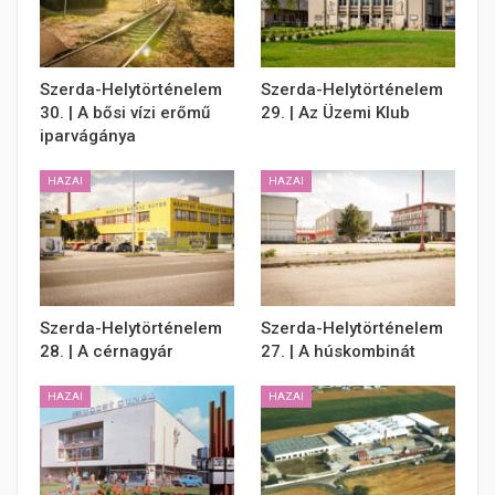
Szerda-Helytörténelem
Szerda-Helytörténelem
30. | A bősi vízi erőmű
29. | Az Üzemi Klub
iparvágánya
HAZAI
HAZAI
Szerda-Helytörténelem
Szerda-Helytörténelem
28. | A cérnagyár
27. | A húskombinát
HAZAI
HAZAI