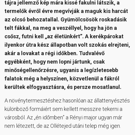
tájra jellemző kép mára kissé fakulni látszik, a
termelők évről évre megvívják a maguk kis harcát
az olcsó behozatallal. Gyümölcsösök roskadásik
telt fákkal, na meg a veszéllyel, hogy ha jön a
csősz, futni kell „az életünkért”. A kerékpárokat
ilyenkor útra kész állapotban volt szokás elrejteni,
akár a lovakat a régi időkben. Tudvalévő
egyébként, hogy nem lopni jártunk, csak
minőségellenőrzésre, ugyanis a legízletesebb
falatok még a helyszínen, közvetlenül a fákról
kerültek elfogyasztásra, és persze mosatlanul.
A növénytermesztéshez hasonlóan az állattenyésztés
különböző formáiért sem kellett messzire tekerni a
városból. Az „én időmben” a Rényi major ugyan már
nem létezett, de az Ollétejed utáni telep még igen.