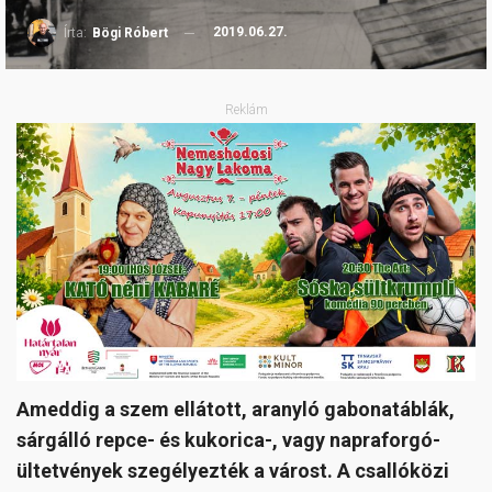
2019.06.27.
Írta:
Bögi Róbert
Reklám
Ameddig a szem ellátott, aranyló gabonatáblák,
sárgálló repce- és kukorica-, vagy napraforgó-
ültetvények szegélyezték a várost. A csallóközi