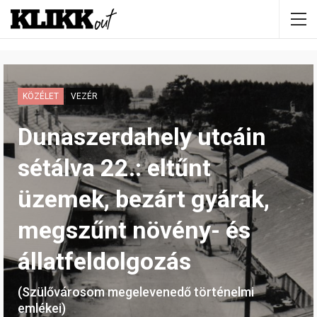
KÖZÉLET
VEZÉR
Dunaszerdahely utcáin
sétálva 22.: eltűnt
üzemek, bezárt gyárak,
megszűnt növény- és
állatfeldolgozás
(Szülővárosom megelevenedő történelmi
emlékei)