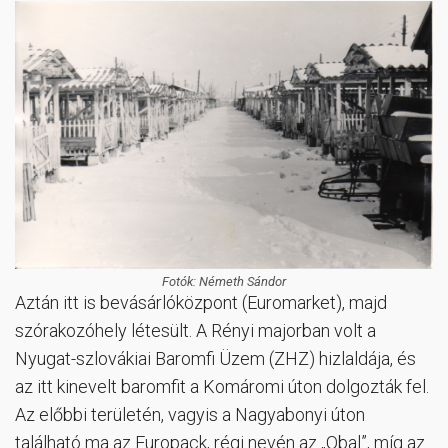
Fotók: Németh Sándor
Aztán itt is bevásárlóközpont (Euromarket), majd
szórakozóhely létesült. A Rényi majorban volt a
Nyugat-szlovákiai Baromfi Üzem (ZHZ) hizlaldája, és
az itt kinevelt baromfit a Komáromi úton dolgozták fel.
Az előbbi területén, vagyis a Nagyabonyi úton
található ma az Europack, régi nevén az „Obal”, míg az