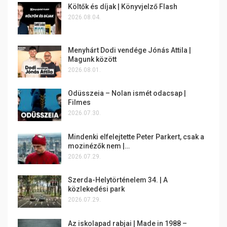
Költők és díjak | Könyvjelző Flash
2026.08.04.
Menyhárt Dodi vendége Jónás Attila |
Magunk között
2026.08.01.
Odüsszeia – Nolan ismét odacsap |
Filmes
2026.07.30.
Mindenki elfelejtette Peter Parkert, csak a
mozinézők nem |…
2026.07.29.
Szerda-Helytörténelem 34. | A
közlekedési park
2026.07.29.
Az iskolapad rabjai | Made in 1988 –