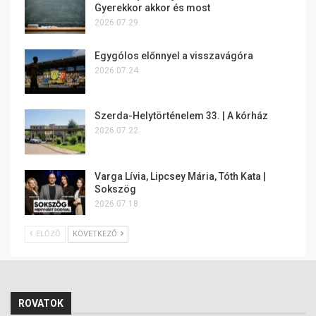
Gyerekkor akkor és most
2026.07.29.
Egygólos előnnyel a visszavágóra
2026.07.24.
Szerda-Helytörténelem 33. | A kórház
2026.07.22.
Varga Lívia, Lipcsey Mária, Tóth Kata |
Sokszög
2026.07.18.
ELŐZŐ
KÖVETKEZŐ
ROVATOK