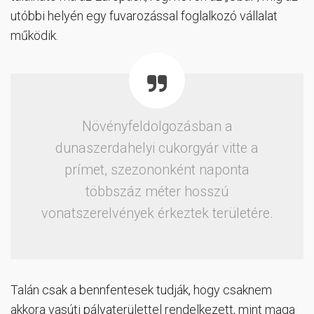
utóbbi helyén egy fuvarozással foglalkozó vállalat
működik.
Növényfeldolgozásban a
dunaszerdahelyi cukorgyár vitte a
prímet, szezononként naponta
többszáz méter hosszú
vonatszerelvények érkeztek területére.
Talán csak a bennfentesek tudják, hogy csaknem
akkora vasúti pályaterülettel rendelkezett, mint maga