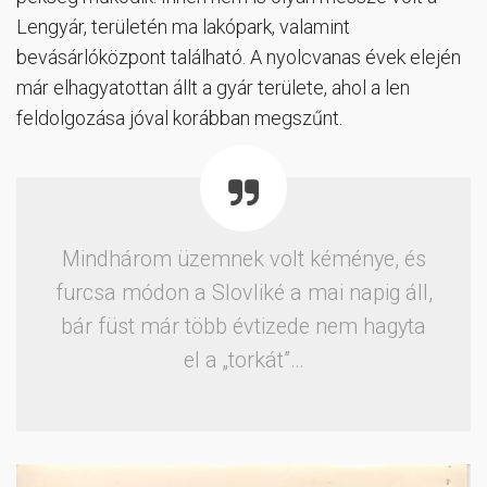
Lengyár, területén ma lakópark, valamint
bevásárlóközpont található. A nyolcvanas évek elején
már elhagyatottan állt a gyár területe, ahol a len
feldolgozása jóval korábban megszűnt.
Mindhárom üzemnek volt kéménye, és
furcsa módon a Slovliké a mai napig áll,
bár füst már több évtizede nem hagyta
el a „torkát”…