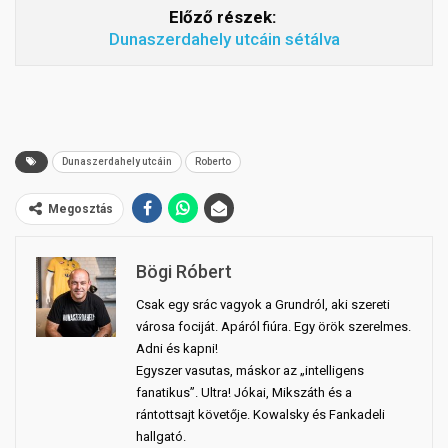
Előző részek:
Dunaszerdahely utcáin sétálva
Dunaszerdahely utcáin
Roberto
Megosztás
Bögi Róbert
Csak egy srác vagyok a Grundról, aki szereti
városa fociját. Apáról fiúra. Egy örök szerelmes.
Adni és kapni!
Egyszer vasutas, máskor az „intelligens
fanatikus”. Ultra! Jókai, Mikszáth és a
rántottsajt követője. Kowalsky és Fankadeli
hallgató.