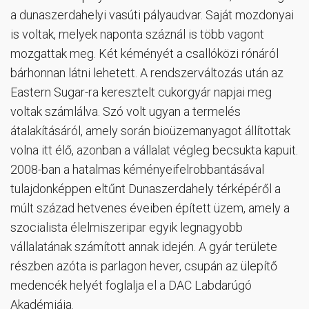
a dunaszerdahelyi vasúti pályaudvar. Saját mozdonyai
is voltak, melyek naponta száznál is több vagont
mozgattak meg. Két kéményét a csallóközi rónáról
bárhonnan látni lehetett. A rendszerváltozás után az
Eastern Sugar-ra keresztelt cukorgyár napjai meg
voltak számlálva. Szó volt ugyan a termelés
átalakításáról, amely során bioüzemanyagot állítottak
volna itt élő, azonban a vállalat végleg becsukta kapuit.
2008-ban a hatalmas kéményeifelrobbantásával
tulajdonképpen eltűnt Dunaszerdahely térképéről a
múlt század hetvenes éveiben épített üzem, amely a
szocialista élelmiszeripar egyik legnagyobb
vállalatának számított annak idején. A gyár területe
részben azóta is parlagon hever, csupán az ülepítő
medencék helyét foglalja el a DAC Labdarúgó
Akadémiája.