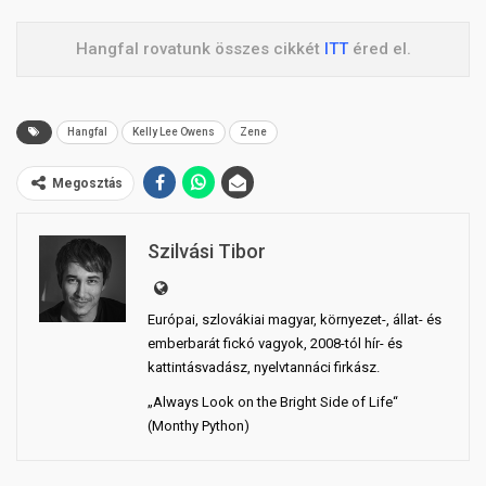
Hangfal rovatunk összes cikkét
ITT
éred el.
Hangfal
Kelly Lee Owens
Zene
Megosztás
Szilvási Tibor
Európai, szlovákiai magyar, környezet-, állat- és
emberbarát fickó vagyok, 2008-tól hír- és
kattintásvadász, nyelvtannáci firkász.
„Always Look on the Bright Side of Life“
(Monthy Python)