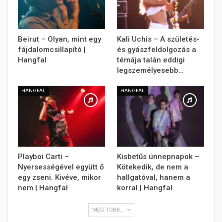
Beirut – Olyan, mint egy
Kali Uchis – A születés-
fájdalomcsillapító |
és gyászfeldolgozás a
Hangfal
témája talán eddigi
legszemélyesebb…
HANGFAL
HANGFAL
Playboi Carti –
Kisbetűs ünnepnapok –
Nyersességével együtt ő
Kötekedik, de nem a
egy zseni. Kivéve, mikor
hallgatóval, hanem a
nem | Hangfal
korral | Hangfal
MÉG TÖBB...