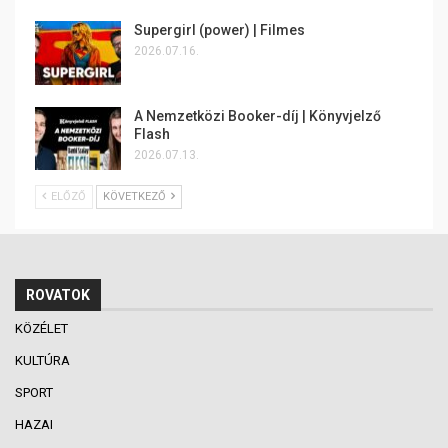
Supergirl (power) | Filmes
2026.07.16.
A Nemzetközi Booker-díj | Könyvjelző
Flash
2026.07.13.
ELŐZŐ
KÖVETKEZŐ
ROVATOK
KÖZÉLET
KULTÚRA
SPORT
HAZAI