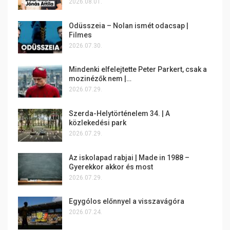
2026.08.01.
Odüsszeia – Nolan ismét odacsap |
Filmes
2026.07.30.
Mindenki elfelejtette Peter Parkert, csak a
mozinézők nem |…
2026.07.29.
Szerda-Helytörténelem 34. | A
közlekedési park
2026.07.29.
Az iskolapad rabjai | Made in 1988 –
Gyerekkor akkor és most
2026.07.29.
Egygólos előnnyel a visszavágóra
2026.07.24.