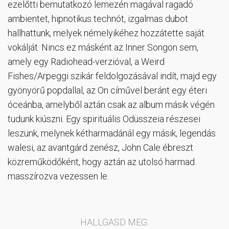
ezelőtti bemutatkozó lemezén magával ragadó
ambientet, hipnotikus technót, izgalmas dubot
hallhattunk, melyek némelyikéhez hozzátette saját
vokálját. Nincs ez másként az Inner Songon sem,
amely egy Radiohead-verzióval, a Weird
Fishes/Arpeggi szikár feldolgozásával indít, majd egy
gyönyörű popdallal, az On cíművel beránt egy éteri
óceánba, amelyből aztán csak az album másik végén
tudunk kiúszni. Egy spirituális Odüsszeia részesei
leszünk, melynek kétharmadánál egy másik, legendás
walesi, az avantgárd zenész, John Cale ébreszt
közreműködőként, hogy aztán az utolsó harmad
masszírozva vezessen le.
HALLGASD MEG: