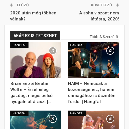
ELŐZŐ
KÖVETKEZŐ
2020 után még többen
A soha viszont nem
válnak?
látásra, 2020!
AKÁR EZ IS TETSZHET
Több A Szerzőtől
HANGFAL
HANGFAL
Brian Eno & Beatie
HAIM – Nemcsak a
Wolfe – Érzelmileg
közönségéhez, hanem
gazdag, mégis belső
önmagához is őszintén
nyugalmat áraszt |…
fordul | Hangfal
HANGFAL
HANGFAL