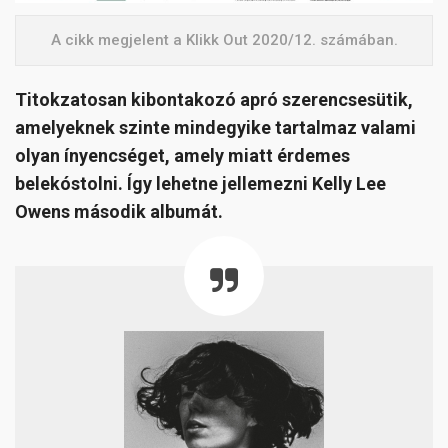
A cikk megjelent a Klikk Out 2020/12. számában.
Titokzatosan kibontakozó apró szerencsesütik,
amelyeknek szinte mindegyike tartalmaz valami
olyan ínyencséget, amely miatt érdemes
belekóstolni. Így lehetne jellemezni Kelly Lee
Owens második albumát.