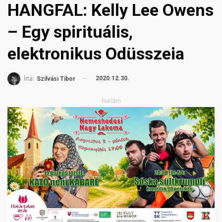
HANGFAL: Kelly Lee Owens
– Egy spirituális,
elektronikus Odüsszeia
2020.12.30.
Írta:
Szilvási Tibor
Reklám