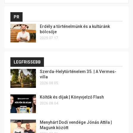
PR
Erdély a történelmünk és a kultúránk
bölcsője
2025.07.17.
LEGFRISSEBB
Szerda-Helytörténelem 35. | A Vermes-
villa
2026.08.05.
Költők és díjak | Könyvjelző Flash
2026.08.04.
Menyhárt Dodi vendége Jónás Attila |
Magunk között