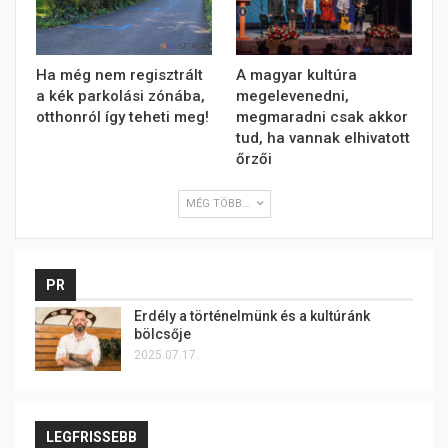
Ha még nem regisztrált
A magyar kultúra
a kék parkolási zónába,
megelevenedni,
otthonról így teheti meg!
megmaradni csak akkor
tud, ha vannak elhivatott
őrzői
MÉG TÖBB...
PR
Erdély a történelmünk és a kultúránk
bölcsője
2025.07.17.
LEGFRISSEBB