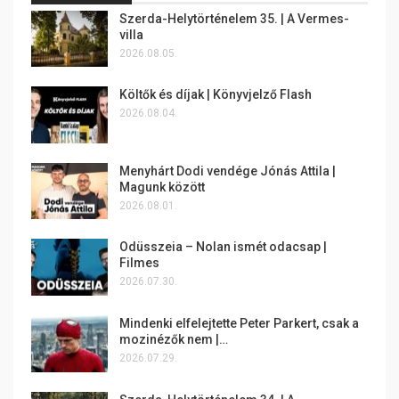
Szerda-Helytörténelem 35. | A Vermes-
villa
2026.08.05.
Költők és díjak | Könyvjelző Flash
2026.08.04.
Menyhárt Dodi vendége Jónás Attila |
Magunk között
2026.08.01.
Odüsszeia – Nolan ismét odacsap |
Filmes
2026.07.30.
Mindenki elfelejtette Peter Parkert, csak a
mozinézők nem |…
2026.07.29.