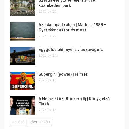
Szerda-Helytörténelem 34. | A
közlekedési park
2026.07.29.
Az iskolapad rabjai | Made in 1988 –
Gyerekkor akkor és most
2026.07.29.
Egygólos előnnyel a visszavágóra
2026.07.24.
Supergirl (power) | Filmes
2026.07.16.
A Nemzetközi Booker-díj | Könyvjelző
Flash
2026.07.13.
ELŐZŐ
KÖVETKEZŐ