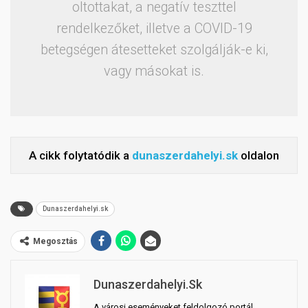
oltottakat, a negatív teszttel
rendelkezőket, illetve a COVID-19
betegségen átesetteket szolgálják-e ki,
vagy másokat is.
A cikk folytatódik a
dunaszerdahelyi.sk
oldalon
Dunaszerdahelyi.sk
Megosztás
Dunaszerdahelyi.sk
A városi eseményeket feldolgozó portál