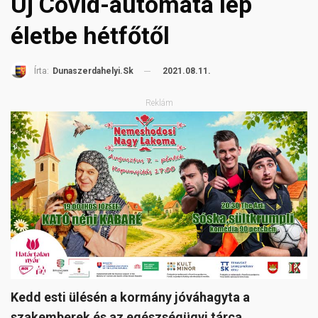
Új Covid-automata lép
életbe hétfőtől
2021.08.11.
Írta:
Dunaszerdahelyi.sk
Reklám
Kedd esti ülésén a kormány jóváhagyta a
szakemberek és az egészségügyi tárca