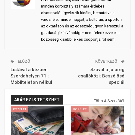
minden korosztály számára érdekes
olvasnivalót igyekszik kínálni, bemutatva a
városi élet mindennapjait, a kultúrán, a sporton,
az oktatáson és az egészségügyön keresztül a
gazdasági kihívásokig – nem feledkezve el a
közösség kisebb lelkes csoportjairól sem.
ELŐZŐ
KÖVETKEZŐ
Listával a kézben
Szaval a jó öreg
Szerdahelyen 71.:
csallóközi: Beszélősó
Mobiltelefon nélkül
speciál
AKÁR EZ IS TETSZHET
Több A Szerzőtől
KÖZÉLET
KÖZÉLET