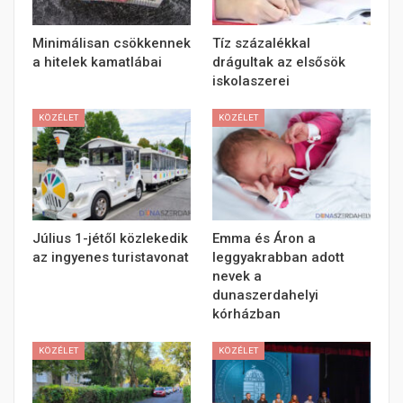
Minimálisan csökkennek
Tíz százalékkal
a hitelek kamatlábai
drágultak az elsősök
iskolaszerei
KÖZÉLET
KÖZÉLET
Július 1-jétől közlekedik
Emma és Áron a
az ingyenes turistavonat
leggyakrabban adott
nevek a
dunaszerdahelyi
kórházban
KÖZÉLET
KÖZÉLET