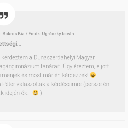
: Bokros Bia / Fotók: Ugróczky István
ettségi…
ről kérdeztem a Dunaszerdahelyi Magyar
agángimnázium tanárait. Úgy éreztem, eljött
szamenjek és most már én kérdezzek!
h Péter válaszoltak a kérdéseimre (persze én
ak idején ők…
)