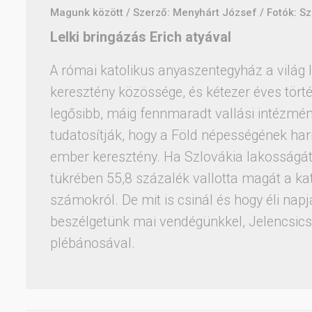
Magunk között / Szerző: Menyhárt József / Fotók: S
Lelki bringázás Erich atyával
A római katolikus anyaszentegyház a világ
keresztény közössége, és kétezer éves törté
legősibb, máig fennmaradt vallási intézmé
tudatosítják, hogy a Föld népességének har
ember keresztény. Ha Szlovákia lakosságá
tükrében 55,8 százalék vallotta magát a kat
számokról. De mit is csinál és hogy éli napj
beszélgetünk mai vendégünkkel, Jelencsics
plébánosával.