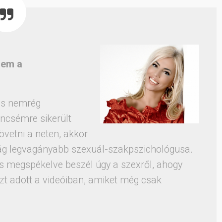
nem a
us nemrég
ncsémre sikerült
követni a neten, akkor
zág legvagányabb szexuál-szakpszichológusa.
is megspékelve beszél úgy a szexről, ahogy
zt adott a videóiban, amiket még csak