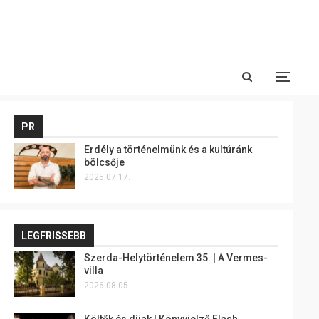
PR
Erdély a történelmünk és a kultúránk
bölcsője
2025.07.17.
LEGFRISSEBB
Szerda-Helytörténelem 35. | A Vermes-
villa
2026.08.05.
Költők és díjak | Könyvjelző Flash