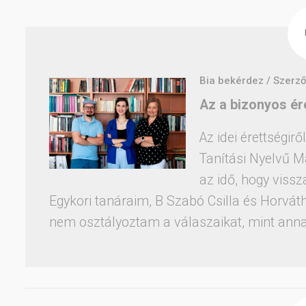
Bia bekérdez / Szerző
Az a bizonyos ér
Az idei érettségi
Tanítási Nyelvű M
az idő, hogy vis
Egykori tanáraim, B Szabó Csilla és Horvát
nem osztályoztam a válaszaikat, mint ann