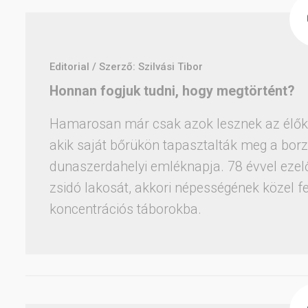
Editorial / Szerző: Szilvási Tibor
Honnan fogjuk tudni, hogy megtörtént?
Hamarosan már csak azok lesznek az élők 
akik saját bőrükön tapasztalták meg a borz
dunaszerdahelyi emléknapja. 78 évvel eze
zsidó lakosát, akkori népességének közel f
koncentrációs táborokba.