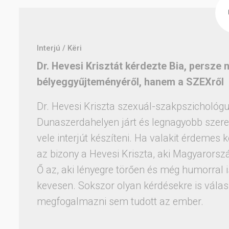
Interjú / Këri
Dr. Hevesi Krisztát kérdezte Bia, persze 
bélyeggyűjteményéről, hanem a SZEXről
Dr. Hevesi Kriszta szexuál-szakpszichológ
Dunaszerdahelyen járt és legnagyobb szere
vele interjút készíteni. Ha valakit érdemes 
az bizony a Hevesi Kriszta, aki Magyarors
Ő az, aki lényegre törően és még humorral 
kevesen. Sokszor olyan kérdésekre is válas
megfogalmazni sem tudott az ember.