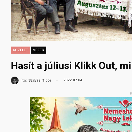
KÖZÉLET
VEZÉR
Hasít a júliusi Klikk Out, 
2022.07.04.
Írta:
Szilvási Tibor
R