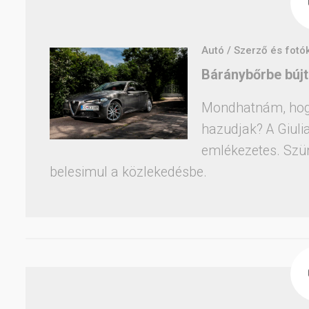
Autó / Szerző és fotó
Báránybőrbe bújt
Mondhatnám, hogy 
hazudjak? A Giuli
emlékezetes. Szür
belesimul a közlekedésbe.