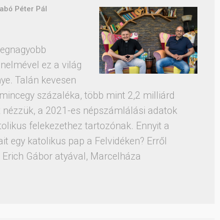
zabó Péter Pál
 legnagyobb
nelmével ez a világ
nye. Talán kevesen
mincegy százaléka, több mint 2,2 milliárd
t nézzük, a 2021-es népszámlálási adatok
olikus felekezethez tartozónak. Ennyit a
ait egy katolikus pap a Felvidéken? Erről
 Erich Gábor atyával, Marcelháza