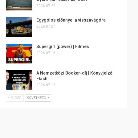
2026.07.29.
Egygólos előnnyel a visszavágóra
2026.07.24.
Supergirl (power) | Filmes
2026.07.16.
A Nemzetközi Booker-díj | Könyvjelző
Flash
2026.07.13.
ELŐZŐ
KÖVETKEZŐ