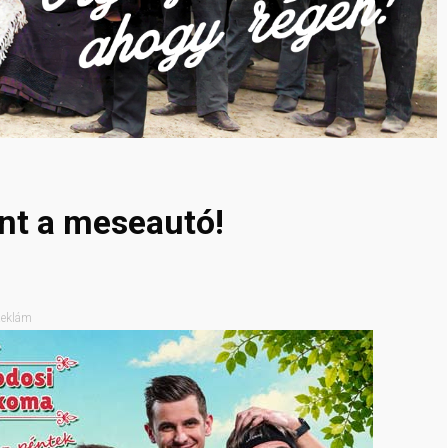
mint a meseautó!
eklám