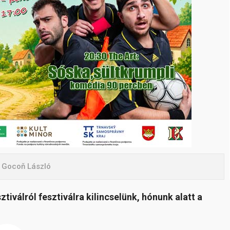
: Gocoň László
iválról fesztiválra kilincselünk, hónunk alatt a