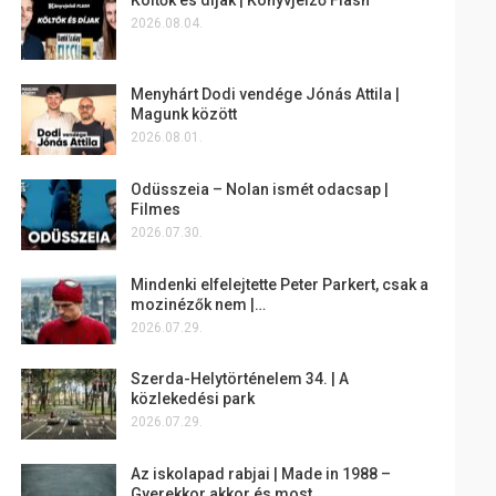
2026.08.04.
Menyhárt Dodi vendége Jónás Attila |
Magunk között
2026.08.01.
Odüsszeia – Nolan ismét odacsap |
Filmes
2026.07.30.
Mindenki elfelejtette Peter Parkert, csak a
mozinézők nem |…
2026.07.29.
Szerda-Helytörténelem 34. | A
közlekedési park
2026.07.29.
Az iskolapad rabjai | Made in 1988 –
Gyerekkor akkor és most