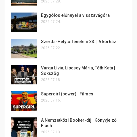
2026.07.29.
Egygólos előnnyel a visszavágóra
2026.07.24.
Szerda-Helytörténelem 33. | A kórház
2026.07.22.
Varga Lívia, Lipcsey Mária, Tóth Kata |
Sokszög
2026.07.18.
Supergirl (power) | Filmes
2026.07.16.
A Nemzetközi Booker-díj | Könyvjelző
Flash
2026.07.13.