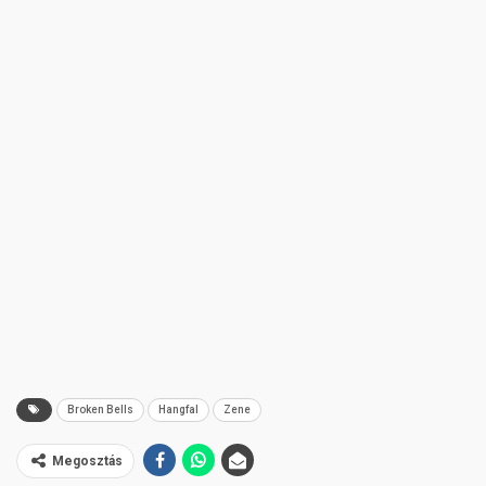
Broken Bells
Hangfal
Zene
Megosztás