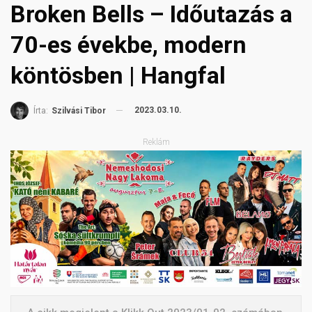
Broken Bells – Időutazás a
70-es évekbe, modern
köntösben | Hangfal
2023.03.10.
Írta:
Szilvási Tibor
Reklám