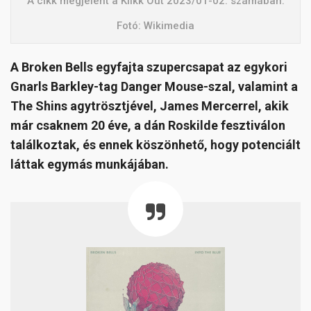
A cikk megjelent a Klikk Out 2023/01-02. számában.
Fotó: Wikimedia
A Broken Bells egyfajta szupercsapat az egykori
Gnarls Barkley-tag Danger Mouse-szal, valamint a
The Shins agytrösztjével, James Mercerrel, akik
már csaknem 20 éve, a dán Roskilde fesztiválon
találkoztak, és ennek köszönhető, hogy potenciált
láttak egymás munkájában.