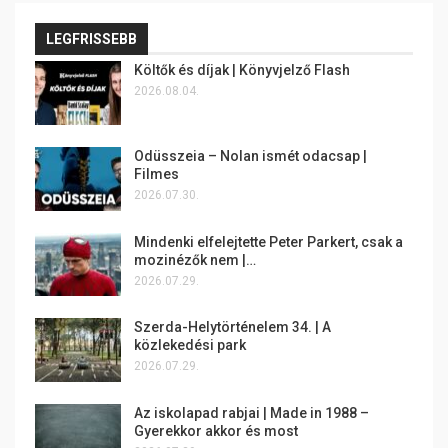
LEGFRISSEBB
Költők és díjak | Könyvjelző Flash
2026.08.04.
Odüsszeia – Nolan ismét odacsap |
Filmes
2026.07.30.
Mindenki elfelejtette Peter Parkert, csak a
mozinézők nem |…
2026.07.29.
Szerda-Helytörténelem 34. | A
közlekedési park
2026.07.29.
Az iskolapad rabjai | Made in 1988 –
Gyerekkor akkor és most