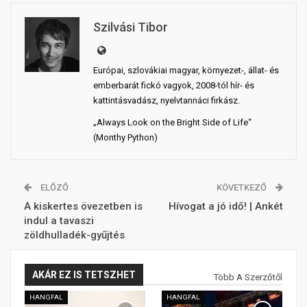
Szilvási Tibor
Európai, szlovákiai magyar, környezet-, állat- és
emberbarát fickó vagyok, 2008-tól hír- és
kattintásvadász, nyelvtannáci firkász.
„Always Look on the Bright Side of Life“
(Monthy Python)
ELŐZŐ
KÖVETKEZŐ
A kiskertes övezetben is
Hívogat a jó idő! | Ankét
indul a tavaszi
zöldhulladék-gyűjtés
AKÁR EZ IS TETSZHET
Több A Szerzőtől
HANGFAL
HANGFAL