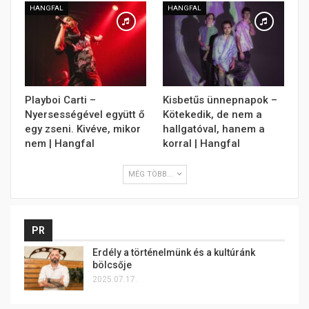
HANGFAL
HANGFAL
Playboi Carti –
Kisbetűs ünnepnapok –
Nyersességével együtt ő
Kötekedik, de nem a
egy zseni. Kivéve, mikor
hallgatóval, hanem a
nem | Hangfal
korral | Hangfal
MÉG TÖBB...
PR
Erdély a történelmünk és a kultúránk
bölcsője
2025.07.17.