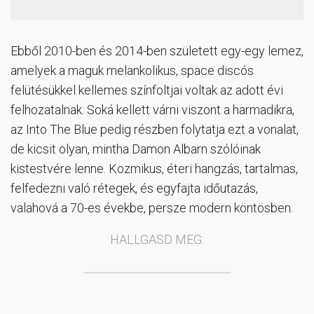
Ebből 2010-ben és 2014-ben született egy-egy lemez,
amelyek a maguk melankolikus, space discós
felütésükkel kellemes színfoltjai voltak az adott évi
felhozatalnak. Soká kellett várni viszont a harmadikra,
az Into The Blue pedig részben folytatja ezt a vonalat,
de kicsit olyan, mintha Damon Albarn szólóinak
kistestvére lenne. Kozmikus, éteri hangzás, tartalmas,
felfedezni való rétegek, és egyfajta időutazás,
valahová a 70-es évekbe, persze modern köntösben.
HALLGASD MEG: