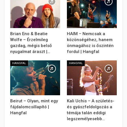
Brian Eno & Beatie
HAIM – Nemcsak a
Wolfe – Érzelmileg
közönségéhez, hanem
gazdag, mégis belső
önmagához is őszintén
nyugalmat áraszt |…
fordul | Hangfal
HANGFAL
HANGFAL
Beirut – Olyan, mint egy
Kali Uchis – A születés-
fájdalomcsillapító |
és gyászfeldolgozás a
Hangfal
témája talán eddigi
legszemélyesebb…