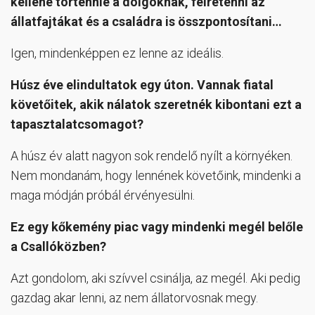
kellene történnie a dolgoknak, félretenni az
állatfajtákat és a családra is összpontosítani…
Igen, mindenképpen ez lenne az ideális.
Húsz éve elindultatok egy úton. Vannak fiatal
követőitek, akik nálatok szeretnék kibontani ezt a
tapasztalatcsomagot?
A húsz év alatt nagyon sok rendelő nyílt a környéken.
Nem mondanám, hogy lennének követőink, mindenki a
maga módján próbál érvényesülni.
Ez egy kőkemény piac vagy mindenki megél belőle
a Csallóközben?
Azt gondolom, aki szívvel csinálja, az megél. Aki pedig
gazdag akar lenni, az nem állatorvosnak megy.