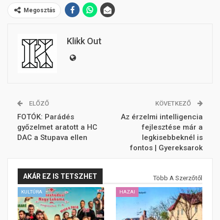
Megosztás
Klikk Out
ELŐZŐ
KÖVETKEZŐ
FOTÓK: Parádés
Az érzelmi intelligencia
győzelmet aratott a HC
fejlesztése már a
DAC a Stupava ellen
legkisebbeknél is
fontos | Gyereksarok
AKÁR EZ IS TETSZHET
Több A Szerzőtől
KULTÚRA
HAZAI