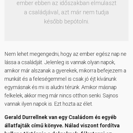
ember ebben az időszakban elmulaszt
a családjával, azt már nem tudja
később bepótolni.
Nem lehet megengedni, hogy az ember egész nap ne
lássa a családját. Jelenleg is vannak olyan napok,
amikor már alszanak a gyerekek, mikorra befejezem a
munkát és a feleségemmel is csak jó éjt kívánunk
egymásnak és mi is aludni térünk. Amikor másnap
felkelek, akkor meg már nincs otthon senki. Sajnos
vannak ilyen napok is. Ezt hozta az élet.
Gerald Durrellnek van egy Családom és egyéb
állatfajták című könyve. Nálad viszont fordítva