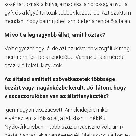
közé tartoznak: a kutya, a macska, a hörcsög, a nyúl, a
gyík és a kígyó tartozik többek között ide. Azt szoktam
mondani, hogy bármi jöhet, ami befér a rendelő ajtaján.
Mi volt a legnagyobb állat, amit hoztak?
Volt egyszer egy ló, de azt az udvaron vizsgáltuk meg,
mert nem fért be a rendelőbe. Vannak óriási méretű,
száz kiló feletti kutyusok.
Az általad említett szövetkezetek többsége
bezárt vagy magánkézbe került. Jól látom, hogy
visszaszorulóban van az állattenyésztés?
Igen, nagyon visszaesett. Annak idején, mikor
elvégeztem a főiskolát, a falukban – például
Nyékvárkonyban – több száz anyadisznó volt, amik
háztájiban voltak az embereknél. Mai viszonylatban ez