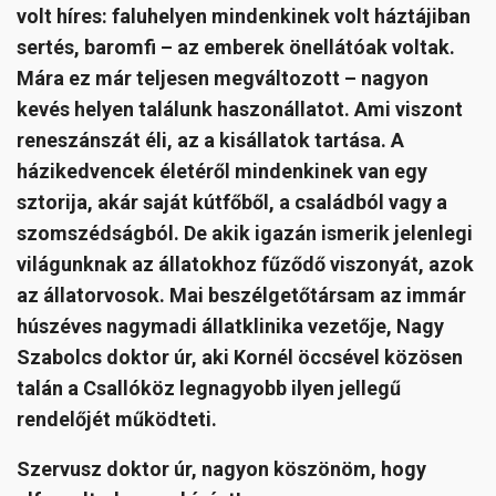
volt híres: faluhelyen mindenkinek volt háztájiban
sertés, baromfi – az emberek önellátóak voltak.
Mára ez már teljesen megváltozott – nagyon
kevés helyen találunk haszonállatot. Ami viszont
reneszánszát éli, az a kisállatok tartása. A
házikedvencek életéről mindenkinek van egy
sztorija, akár saját kútfőből, a családból vagy a
szomszédságból. De akik igazán ismerik jelenlegi
világunknak az állatokhoz fűződő viszonyát, azok
az állatorvosok. Mai beszélgetőtársam az immár
húszéves nagymadi állatklinika vezetője, Nagy
Szabolcs doktor úr, aki Kornél öccsével közösen
talán a Csallóköz legnagyobb ilyen jellegű
rendelőjét működteti.
Szervusz doktor úr, nagyon köszönöm, hogy