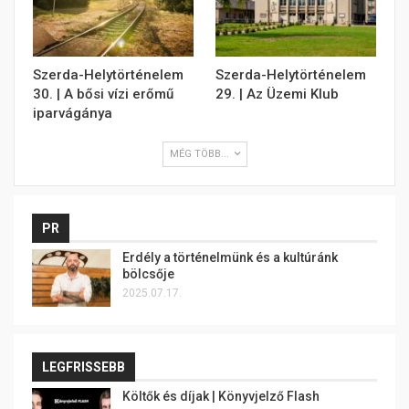
Szerda-Helytörténelem
Szerda-Helytörténelem
30. | A bősi vízi erőmű
29. | Az Üzemi Klub
iparvágánya
MÉG TÖBB...
PR
Erdély a történelmünk és a kultúránk
bölcsője
2025.07.17.
LEGFRISSEBB
Költők és díjak | Könyvjelző Flash