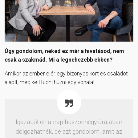
Úgy gondolom, neked ez már a hivatásod, nem
csak a szakmád. Mi a legnehezebb ebben?
Amikor az ember elér egy bizonyos kort és családot
alapít, meg kell tudni húzni egy vonalat.
Igazából én a nap huszonnégy órájában
dolgozhatnék, de azt gondolom, amit az