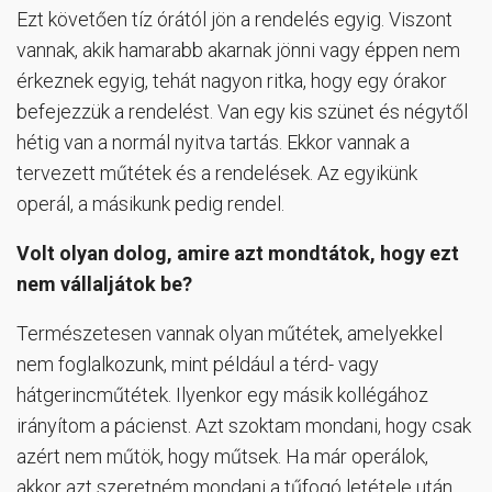
Ezt követően tíz órától jön a rendelés egyig. Viszont
vannak, akik hamarabb akarnak jönni vagy éppen nem
érkeznek egyig, tehát nagyon ritka, hogy egy órakor
befejezzük a rendelést. Van egy kis szünet és négytől
hétig van a normál nyitva tartás. Ekkor vannak a
tervezett műtétek és a rendelések. Az egyikünk
operál, a másikunk pedig rendel.
Volt olyan dolog, amire azt mondtátok, hogy ezt
nem vállaljátok be?
Természetesen vannak olyan műtétek, amelyekkel
nem foglalkozunk, mint például a térd- vagy
hátgerincműtétek. Ilyenkor egy másik kollégához
irányítom a pácienst. Azt szoktam mondani, hogy csak
azért nem műtök, hogy műtsek. Ha már operálok,
akkor azt szeretném mondani a tűfogó letétele után,