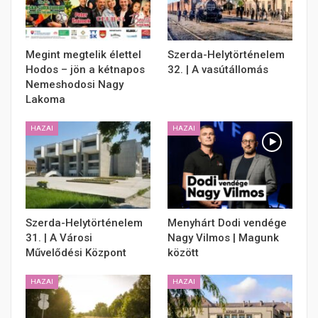
Megint megtelik élettel
Szerda-Helytörténelem
Hodos – jön a kétnapos
32. | A vasútállomás
Nemeshodosi Nagy
Lakoma
HAZAI
HAZAI
Szerda-Helytörténelem
Menyhárt Dodi vendége
31. | A Városi
Nagy Vilmos | Magunk
Művelődési Központ
között
HAZAI
HAZAI