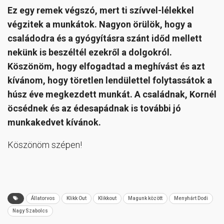
Ez egy remek végszó, mert ti szívvel-lélekkel
végzitek a munkátok. Nagyon örülök, hogy a
családodra és a gyógyításra szánt időd mellett
nekünk is beszéltél ezekről a dolgokról.
Köszönöm, hogy elfogadtad a meghívást és azt
kívánom, hogy töretlen lendülettel folytassátok a
húsz éve megkezdett munkát. A családnak, Kornél
öcsédnek és az édesapádnak is további jó
munkakedvet kívánok.
Köszönöm szépen!
Állatorvos
Klikk Out
Klikkout
Magunk között
Menyhárt Dodi
Nagy Szabolcs