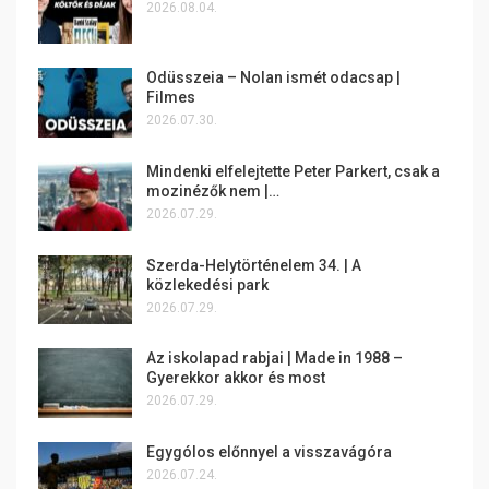
2026.08.04.
Odüsszeia – Nolan ismét odacsap |
Filmes
2026.07.30.
Mindenki elfelejtette Peter Parkert, csak a
mozinézők nem |…
2026.07.29.
Szerda-Helytörténelem 34. | A
közlekedési park
2026.07.29.
Az iskolapad rabjai | Made in 1988 –
Gyerekkor akkor és most
2026.07.29.
Egygólos előnnyel a visszavágóra
2026.07.24.