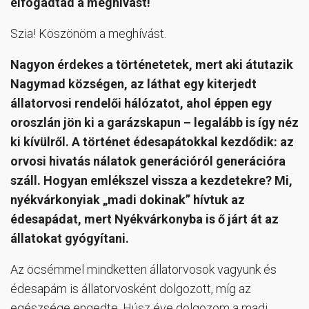
elfogadtad a meghívást!
Szia! Köszönöm a meghívást.
Nagyon érdekes a történetetek, mert aki átutazik
Nagymad községen, az láthat egy kiterjedt
állatorvosi rendelői hálózatot, ahol éppen egy
oroszlán jön ki a garázskapun – legalább is így néz
ki kívülről. A történet édesapátokkal kezdődik: az
orvosi hivatás nálatok generációról generációra
száll. Hogyan emlékszel vissza a kezdetekre? Mi,
nyékvárkonyiak „madi dokinak” hívtuk az
édesapádat, mert Nyékvárkonyba is ő járt át az
állatokat gyógyítani.
Az öcsémmel mindketten állatorvosok vagyunk és
édesapám is állatorvosként dolgozott, míg az
egészsége engedte. Húsz éve dolgozom a madi