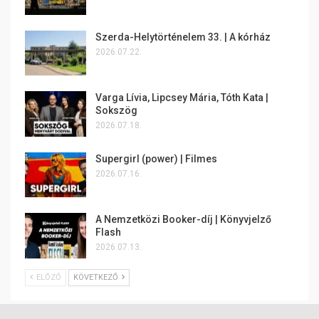
Szerda-Helytörténelem 33. | A kórház
2026.07.22.
Varga Lívia, Lipcsey Mária, Tóth Kata |
Sokszög
2026.07.18.
Supergirl (power) | Filmes
2026.07.16.
A Nemzetközi Booker-díj | Könyvjelző
Flash
2026.07.13.
ELŐZŐ
KÖVETKEZŐ