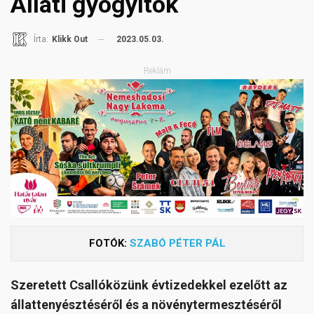
Állati gyógyítók
2023.05.03.
Írta:
Klikk Out
Reklám
FOTÓK:
SZABÓ PÉTER PÁL
Szeretett Csallóközünk évtizedekkel ezelőtt az
állattenyésztéséről és a növénytermesztéséről