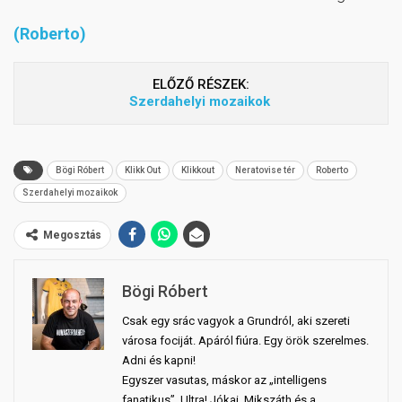
(Roberto)
ELŐZŐ RÉSZEK:
Szerdahelyi mozaikok
Bögi Róbert
Klikk Out
Klikkout
Neratovise tér
Roberto
Szerdahelyi mozaikok
Megosztás
Bögi Róbert
Csak egy srác vagyok a Grundról, aki szereti
városa fociját. Apáról fiúra. Egy örök szerelmes.
Adni és kapni!
Egyszer vasutas, máskor az „intelligens
fanatikus”. Ultra! Jókai, Mikszáth és a