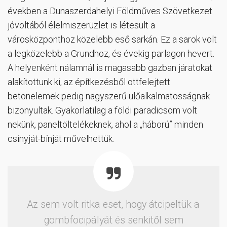
években a Dunaszerdahelyi Földműves Szövetkezet
jóvoltából élelmiszerüzlet is létesült a
városközponthoz közelebb eső sarkán. Ez a sarok volt
a legközelebb a Grundhoz, és évekig parlagon hevert.
A helyenként nálamnál is magasabb gazban járatokat
alakítottunk ki, az építkezésből ottfelejtett
betonelemek pedig nagyszerű ülőalkalmatosságnak
bizonyultak. Gyakorlatilag a földi paradicsom volt
nekünk, paneltöltelékeknek, ahol a „háború” minden
csínyját-bínját művelhettük.
Az sem volt ritka eset, hogy átcipeltük a
gombfocipályát és senkitől sem