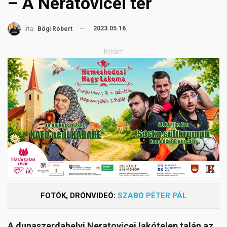
– A Neratovicei tér
2023.05.16.
Írta:
Bögi Róbert
Reklám
FOTÓK, DRÓNVIDEÓ:
SZABÓ PÉTER PÁL
A dunaszerdahelyi Neratovicei lakótelep talán az