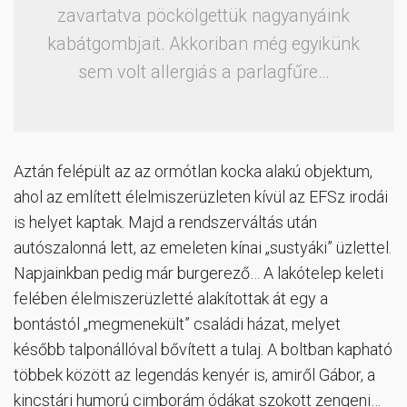
zavartatva pöckölgettük nagyanyáink
kabátgombjait. Akkoriban még egyikünk
sem volt allergiás a parlagfűre…
Aztán felépült az az ormótlan kocka alakú objektum,
ahol az említett élelmiszerüzleten kívül az EFSz irodái
is helyet kaptak. Majd a rendszerváltás után
autószalonná lett, az emeleten kínai „sustyáki” üzlettel.
Napjainkban pedig már burgerező… A lakótelep keleti
felében élelmiszerüzletté alakítottak át egy a
bontástól „megmenekült” családi házat, melyet
később talponállóval bővített a tulaj. A boltban kapható
többek között az legendás kenyér is, amiről Gábor, a
kincstári humorú cimborám ódákat szokott zengeni…