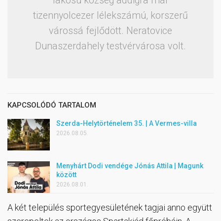
lakosú község addigra már
tizennyolcezer lélekszámú, korszerű
várossá fejlődött. Neratovice
Dunaszerdahely testvérvárosa volt.
KAPCSOLÓDÓ TARTALOM
Szerda-Helytörténelem 35. | A Vermes-villa
2026.08.05.
Menyhárt Dodi vendége Jónás Attila | Magunk
között
2026.08.01.
A két település sportegyesületének tagjai anno együtt