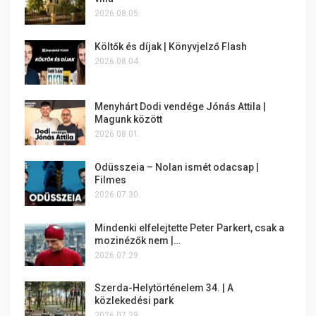
2026.08.05.
Költők és díjak | Könyvjelző Flash
2026.08.04.
Menyhárt Dodi vendége Jónás Attila |
Magunk között
2026.08.01.
Odüsszeia – Nolan ismét odacsap |
Filmes
2026.07.30.
Mindenki elfelejtette Peter Parkert, csak a
mozinézők nem |…
2026.07.29.
Szerda-Helytörténelem 34. | A
közlekedési park
2026.07.29.