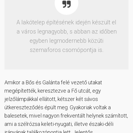
A lakótelep építésének idején készült el
a város legnagyobb, s abban az időben
egyben legmodernebb közúti
szemaforos csomópontja is.
Amikor a Bős és Galánta felé vezető utakat
megépítették, keresztezve a Fő utcát, egy
jelzőlámpákkal ellátott, kétszer két sávos
útkereszteződés épült meg. Gyakoriak voltak a
balesetek, mivel nagyon frekventált helynek számított,
ami a szélrózsa keleti-nyugati, illetve északi-déli
irányának találkozópontja lett. Jelentős