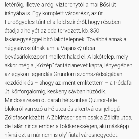
letérőig, illetve a régi víztoronytól a mai Bősi út
irányába is. Egy komplett városrész, az ún.
Fürdőgyolcs tűnt el a föld színéről, hogy részben
átadja a helyét az oda tervezett, kb. 350
lakásegységgel bíró lakótelepnek. Továbbá annak a
négysávos útnak, ami a Vajanský utcai
bevásárlóközpont mellett halad el. A lakótelep, mely
akkor még a „Közép” fantázianevet kapta, lényegében
az egykori legendás Grundom szomszédságában
kezdődik és – ahogy az imént említettem – a Pódafai
úti körforgalomig, keskeny sávban húzódik.
Mindösszesen öt darab hétszintes Qutinor-féle
blokkról van szó a Fő utca és a kertvárosi jellegű
Zöldfasor között. A Zöldfasor sem csak a Zöldfa utca,
de talán nincs ember a földkerekségen, aki másképp
hívná ezt a már nem is oly’ fiatal városnegyedet.