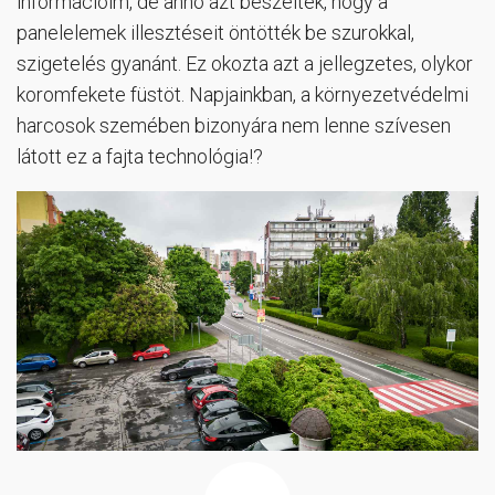
információim, de anno azt beszélték, hogy a
panelelemek illesztéseit öntötték be szurokkal,
szigetelés gyanánt. Ez okozta azt a jellegzetes, olykor
koromfekete füstöt. Napjainkban, a környezetvédelmi
harcosok szemében bizonyára nem lenne szívesen
látott ez a fajta technológia!?