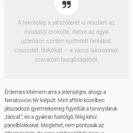
A lakótelep a játszóteret is részben az
óvodától örökölte, illetve az egyik
üzletlánc szintén építtetett hintákat,
csúszdát, libikókát – a város lakosainak
szavazati buzgóságából.
Érdemes kitérnem arra a jelenségre, ahogy a
Neratovicei tér kiépült. Mint afféle közelben
játszadozó gyermeksereg figyeltük a toronydaruk
„táncát”, és a gyakran füstölgő, félig kész
panelblokkokat. Meglehet, nem pontosak az