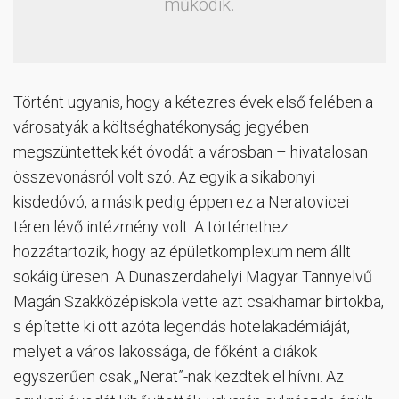
működik.
Történt ugyanis, hogy a kétezres évek első felében a
városatyák a költséghatékonyság jegyében
megszüntettek két óvodát a városban – hivatalosan
összevonásról volt szó. Az egyik a sikabonyi
kisdedóvó, a másik pedig éppen ez a Neratovicei
téren lévő intézmény volt. A történethez
hozzátartozik, hogy az épületkomplexum nem állt
sokáig üresen. A Dunaszerdahelyi Magyar Tannyelvű
Magán Szakközépiskola vette azt csakhamar birtokba,
s építette ki ott azóta legendás hotelakadémiáját,
melyet a város lakossága, de főként a diákok
egyszerűen csak „Nerat”-nak kezdtek el hívni. Az