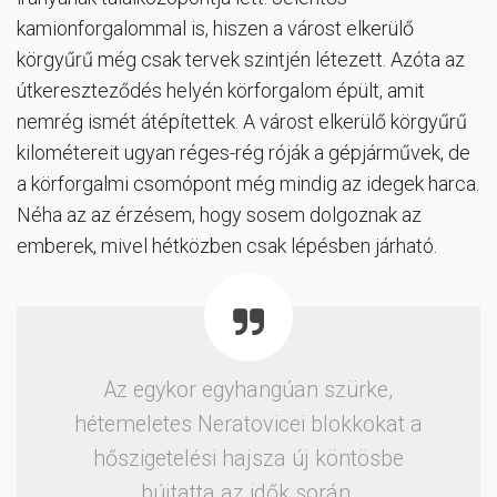
kamionforgalommal is, hiszen a várost elkerülő
körgyűrű még csak tervek szintjén létezett. Azóta az
útkereszteződés helyén körforgalom épült, amit
nemrég ismét átépítettek. A várost elkerülő körgyűrű
kilométereit ugyan réges-rég róják a gépjárművek, de
a körforgalmi csomópont még mindig az idegek harca.
Néha az az érzésem, hogy sosem dolgoznak az
emberek, mivel hétközben csak lépésben járható.
Az egykor egyhangúan szürke,
hétemeletes Neratovicei blokkokat a
hőszigetelési hajsza új köntösbe
bújtatta az idők során.