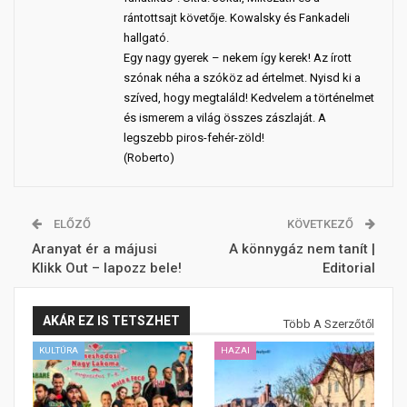
rántottsajt követője. Kowalsky és Fankadeli
hallgató.
Egy nagy gyerek – nekem így kerek! Az írott
szónak néha a szóköz ad értelmet. Nyisd ki a
szíved, hogy megtaláld! Kedvelem a történelmet
és ismerem a világ összes zászlaját. A
legszebb piros-fehér-zöld!
(Roberto)
ELŐZŐ
KÖVETKEZŐ
Aranyat ér a májusi
A könnygáz nem tanít |
Klikk Out – lapozz bele!
Editorial
AKÁR EZ IS TETSZHET
Több A Szerzőtől
KULTÚRA
HAZAI