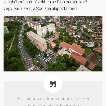
világháború utáni években az Elba partján levő
vegyipari üzem, a Spolana alapozta meg.
Az ötvenes években csupán kétezer