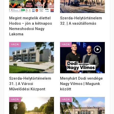
Megint megtelik élettel
Szerda-Helytörténelem
Hodos – jön a kétnapos
32. | A vasútállomás
Nemeshodosi Nagy
Lakoma
HAZAI
HAZAI
Szerda-Helytörténelem
Menyhárt Dodi vendége
31. | A Városi
Nagy Vilmos | Magunk
Művelődési Központ
között
HAZAI
HAZAI