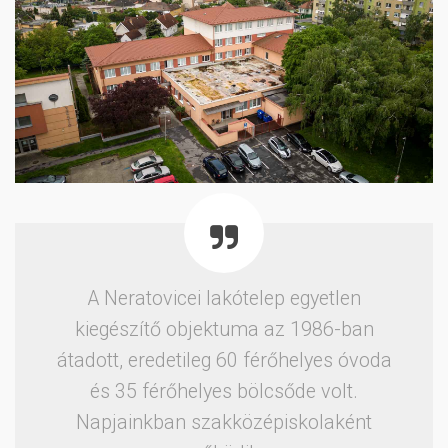
A Neratovicei lakótelep egyetlen
kiegészítő objektuma az 1986-ban
átadott, eredetileg 60 férőhelyes óvoda
és 35 férőhelyes bölcsőde volt.
Napjainkban szakközépiskolaként