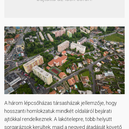
A három lépcsőházas társasházak jellemzője, hogy
hosszanti homlokzatuk mindkét oldaláról bejárati
ajtókkal rendelkeznek. A lakótelepre, több helyütt
sorgarázsok kerültek, majd a negyed átadását követő