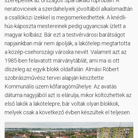
szerepeltek az országos Spartakiád főpróbáin. A
neratoviceiek a szerdahelyiek jóvoltából alkalomadtán
a csallóközi ízekkel is megismerkedhettek. A knédli-
hús-káposzta mestereinek pedig ugyancsak ízlett a
magyar kolbász. Bár ezt a testvérvárosi barátságot
napjainkban már nem ápolják, a lakótelep megtartotta
a közép-csehországi városka nevét. Valamint azt az
1985-ben felavatott márványtáblát, ami ma is ott
díszeleg az egyik blokk oldalfalán. Almási Róbert
szobrászművész tervei alapján készítette
Kommunális üzem kőfaragóműhelye. Az avatás
dátuma nagyjából azt is elárulja, mikor költözhettek az
első lakók a lakótelepre, bár voltak olyan blokkok,
melyek csak a következő évben készültek el teljesen.