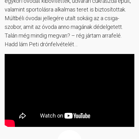
egykori óvodát kibővítették, udvarán cukrászda épült,
valamint sportolásra alkalmas teret is biztosítottak.
Múltbéli óvodai jellegére utalt sokáig az a csiga-
szobor, amit az óvoda anno magának dédelgetett.
Talán még mindig megvan? – rég jártam arrafelé.
Hadd lám Peti drónfelvételét…