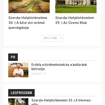
Szerda-Helytörténelem
Szerda-Helytörténelem
30. | A bősi vízi erőmű
29. | Az Üzemi Klub
iparvágánya
MÉG TÖBB...
PR
Erdély a történelmünk és a kultúránk
bölcsője
2025.07.17.
LEGFRISSEBB
Szerda-Helytörténelem 35. | A Vermes-
villa