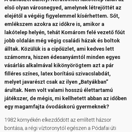
első olyan városnegyed, amelynek létrejöttét az
elejétől a végéig figyelemmel kísérhettem. Sőt,
emlékszem azokra az időkre is, amikor a
lakótelep helyén, tehát Komárom felé vezető főút
jobb oldalán még végig családi házak és boltok
álltak. Közülük is a cipőüzlet, ami kedves lett
számomra, hiszen édesanyámtól minden egyes
vásárlás alkalmával kikönyörögtem azt a pár
filléres színes, latex borítású szivacslabdát,
melyet javarészt csak az ilyen „Batyákban”
árultak. Nem volt valami hosszú élettartamú
játékszer, de mégis, mi kellhetett abban az időben
egy magamfajta óvodáskorú gyermeknek?
1982 környékén elkezdődött az említett házsor
bontása, a régi víztoronytól egészen a Pódafai úti