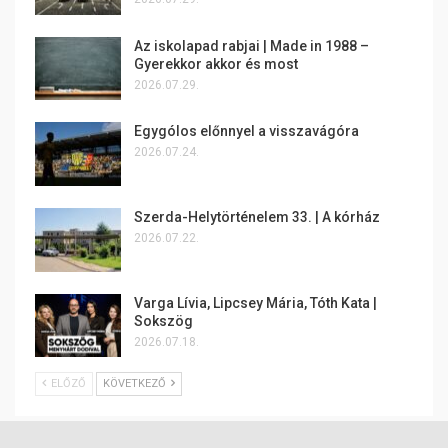
Az iskolapad rabjai | Made in 1988 –
Gyerekkor akkor és most
2026.07.29.
Egygólos előnnyel a visszavágóra
2026.07.24.
Szerda-Helytörténelem 33. | A kórház
2026.07.22.
Varga Lívia, Lipcsey Mária, Tóth Kata |
Sokszög
2026.07.18.
ELŐZŐ
KÖVETKEZŐ