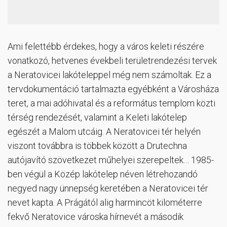
Ami felettébb érdekes, hogy a város keleti részére
vonatkozó, hetvenes évekbeli területrendezési tervek
a Neratovicei lakóteleppel még nem számoltak. Ez a
tervdokumentáció tartalmazta egyébként a Városháza
teret, a mai adóhivatal és a református templom közti
térség rendezését, valamint a Keleti lakótelep
egészét a Malom utcáig. A Neratovicei tér helyén
viszont továbbra is többek között a Drutechna
autójavító szövetkezet műhelyei szerepeltek… 1985-
ben végül a Közép lakótelep néven létrehozandó
negyed nagy ünnepség keretében a Neratovicei tér
nevet kapta. A Prágától alig harmincöt kilométerre
fekvő Neratovice városka hírnevét a második