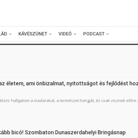
LÁD
KÁVÉSZÜNET
VIDEÓ
PODCAST
az életem, ami önbizalmat, nyitottságot és fejlődést h
lizni: hallgatom a madarakat, a természet hangját, és csak visznek előre 
kább bicó! Szombaton Dunaszerdahelyi Bringásnap