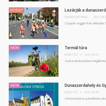
Lezárják a dunaszerd
KÖZÉLET
DUNASZERDAHELYI.SK
2021.08.2
Csupán reggel 9 és délután 
Termál túra
HAZAI
KLIKK OUT
2021.08.07.
A túra elnevezése megtéveszt
Dunaszerdahely és Gy
HAZAI
KLIKK OUT
2021.04.30.
A koronavírus pandémia okozt