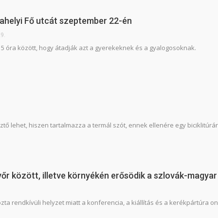
ahelyi Fő utcát szeptember 22-én
9.
15 óra között, hogy átadják azt a gyerekeknek és a gyalogosoknak.
ő lehet, hiszen tartalmazza a termál szót, ennek ellenére egy biciklitúrár
őr között, illetve környékén erősödik a szlovák-magyar
a rendkívüli helyzet miatt a konferencia, a kiállítás és a kerékpártúra o