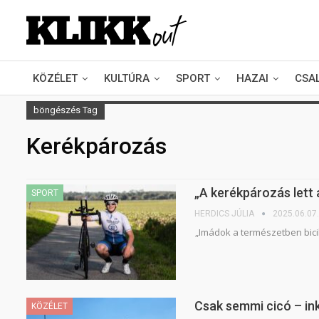
KÖZÉLET
KULTÚRA
SPORT
HAZAI
CSA
böngészés Tag
Kerékpározás
„A kerékpározás lett 
SPORT
HERDICS JÚLIA
2025.06.07.
„Imádok a természetben bicik
Csak semmi cicó – in
KÖZÉLET