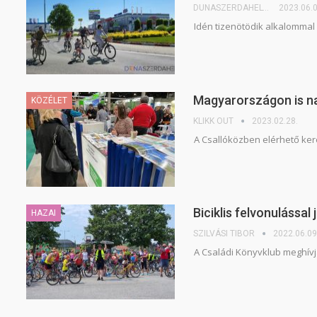
DUNASZERDAHELYI.SK
2023.06.0
Idén tizenötödik alkalommal
Magyarországon is na
KÖZÉLET
KLIKK OUT
2023.02.28.
A Csallóközben elérhető ker
Biciklis felvonulással
HAZAI
SZILVÁSI TIBOR
2022.06.09
A Családi Könyvklub meghívja