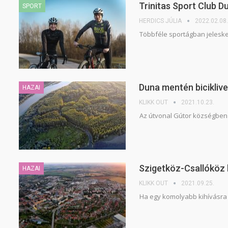
Trinitas Sport Club D
SPORT
HERDICS JÚLIA
2022.02.08.
Többféle sportágban jeleske
Duna mentén biciklive
HAZAI
KLIKK OUT
2021.10.23.
Az útvonal Gútor községben ke
Szigetköz-Csallóköz b
HAZAI
KLIKK OUT
2021.09.25.
Ha egy komolyabb kihívásra v