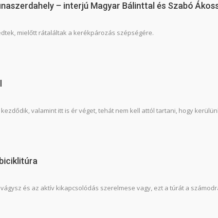
unaszerdahely – interjú Magyar Bálinttal és Szabó Ákos
dtek, mielőtt rátaláltak a kerékpározás szépségére.
l
zdődik, valamint itt is ér véget, tehát nem kell attól tartani, hogy kerülü
iciklitúra
ágysz és az aktív kikapcsolódás szerelmese vagy, ezt a túrát a számodra 