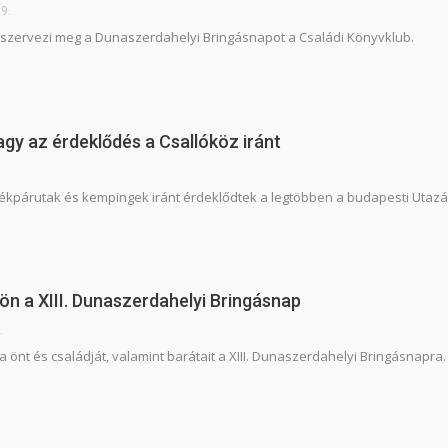
9.
 szervezi meg a Dunaszerdahelyi Bringásnapot a Családi Könyvklub.
gy az érdeklődés a Csallóköz iránt
ékpárutak és kempingek iránt érdeklődtek a legtöbben a budapesti Utazás 
 jön a XIII. Dunaszerdahelyi Bringásnap
.
 önt és családját, valamint barátait a XIII. Dunaszerdahelyi Bringásnapra.