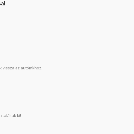
sal
nk vissza az autóinkhoz.
találtuk ki!