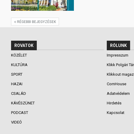
RÉGEBBI BEJEGYZÉSEK
ROVATOK
RÓLUNK
KÖZÉLET
Impresszum
KULTÚRA
Klikk Polgári Tá
SPORT
Klikkout magaz
HAZAI
CornHouse
CSALÁD
Adatvédelem
KÁVÉSZÜNET
Hirdetés
PODCAST
Kapcsolat
VIDEÓ