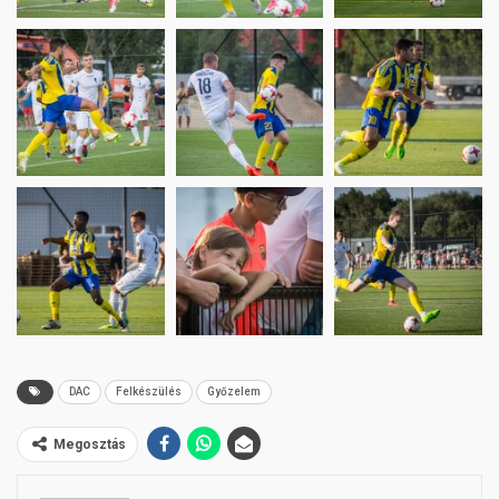
DAC
Felkészülés
Győzelem
Megosztás