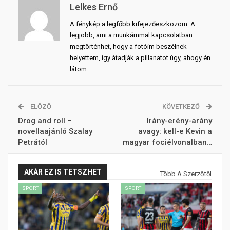
Lelkes Ernő
A fénykép a legfőbb kifejezőeszközöm. A
legjobb, ami a munkámmal kapcsolatban
megtörténhet, hogy a fotóim beszélnek
helyettem, így átadják a pillanatot úgy, ahogy én
látom.
ELŐZŐ
KÖVETKEZŐ
Drog and roll –
Irány-erény-arány
novellaajánló Szalay
avagy: kell-e Kevin a
Petrától
magyar fociélvonalban…
AKÁR EZ IS TETSZHET
Több A Szerzőtől
SPORT
SPORT