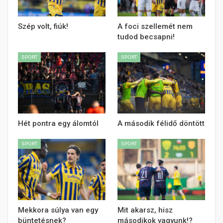
Szép volt, fiúk!
A foci szellemét nem
tudod becsapni!
SPORT
SPORT
Hét pontra egy álomtól
A második félidő döntött
SPORT
SPORT
Mekkora súlya van egy
Mit akarsz, hisz
büntetésnek?
másodikok vagyunk!?