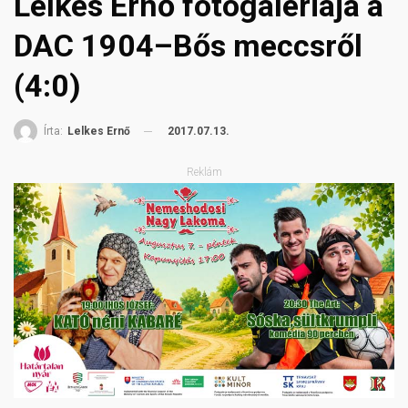
Lelkes Ernő fotógalériája a
DAC 1904–Bős meccsről
(4:0)
2017.07.13.
Írta:
Lelkes Ernő
Reklám