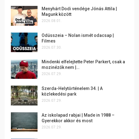
Menyhárt Dodi vendége Jónás Attila |
Magunk között
2026.08.01.
Odüsszeia – Nolan ismét odacsap |
Filmes
2026.07.30.
Mindenki elfelejtette Peter Parkert, csak a
mozinézők nem |…
2026.07.29.
Szerda-Helytörténelem 34. | A
közlekedési park
2026.07.29.
Az iskolapad rabjai | Made in 1988 –
Gyerekkor akkor és most
2026.07.29.