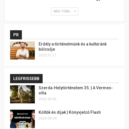
MÉG TÖBB...
PR
Erdély a történelmünk és a kultúránk
bölcsője
2025.07.17.
LEGFRISSEBB
Szerda-Helytörténelem 35. | A Vermes-
villa
2026.08.05.
Költők és díjak | Könyvjelző Flash
2026.08.04.