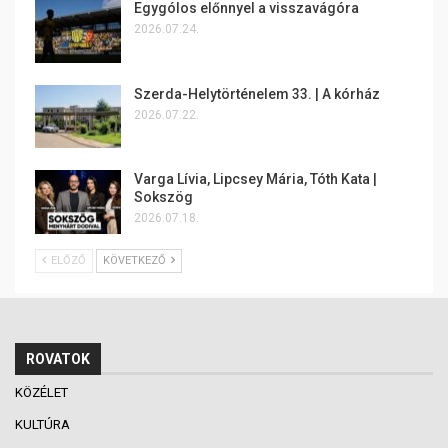
Egygólos előnnyel a visszavágóra
2026.07.24.
Szerda-Helytörténelem 33. | A kórház
2026.07.22.
Varga Lívia, Lipcsey Mária, Tóth Kata |
Sokszög
2026.07.18.
ELŐZŐ
KÖVETKEZŐ
ROVATOK
KÖZÉLET
KULTÚRA