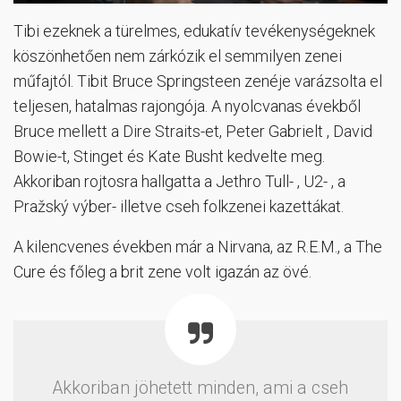
Tibi ezeknek a türelmes, edukatív tevékenységeknek
köszönhetően nem zárkózik el semmilyen zenei
műfajtól. Tibit Bruce Springsteen zenéje varázsolta el
teljesen, hatalmas rajongója. A nyolcvanas évekből
Bruce mellett a Dire Straits-et, Peter Gabrielt , David
Bowie-t, Stinget és Kate Busht kedvelte meg.
Akkoriban rojtosra hallgatta a Jethro Tull- , U2- , a
Pražský výber- illetve cseh folkzenei kazettákat.
A kilencvenes években már a Nirvana, az R.E.M., a The
Cure és főleg a brit zene volt igazán az övé.
Akkoriban jöhetett minden, ami a cseh