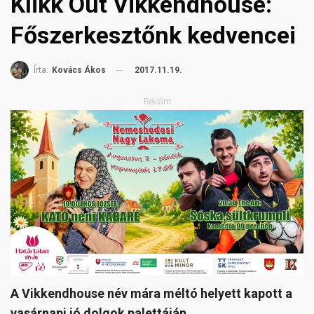
Klikk Out Vikkendhouse:
Főszerkesztőnk kedvencei
2017.11.19.
Írta:
Kovács Ákos
Reklám
A Vikkendhouse név mára méltó helyett kapott a
vasárnapi jó dolgok palettáján.