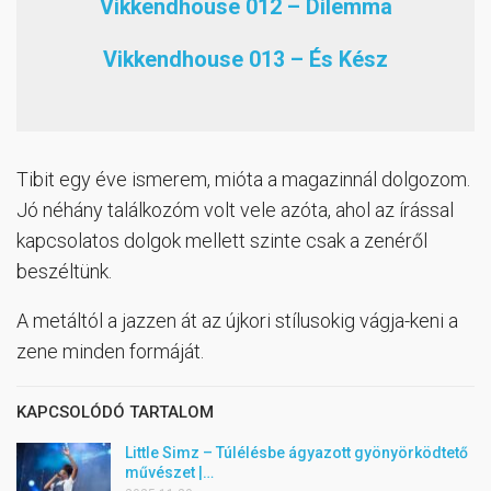
Vikkendhouse 012 – Dilemma
Vikkendhouse 013 – És Kész
Tibit egy éve ismerem, mióta a magazinnál dolgozom.
Jó néhány találkozóm volt vele azóta, ahol az írással
kapcsolatos dolgok mellett szinte csak a zenéről
beszéltünk.
A metáltól a jazzen át az újkori stílusokig vágja-keni a
zene minden formáját.
KAPCSOLÓDÓ TARTALOM
Little Simz – Túlélésbe ágyazott gyönyörködtető
művészet |…