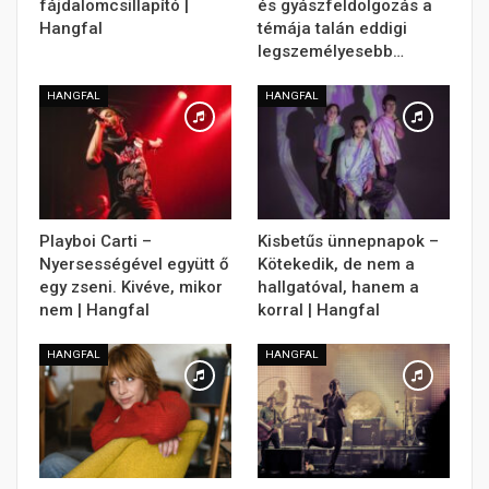
fájdalomcsillapító |
és gyászfeldolgozás a
Hangfal
témája talán eddigi
legszemélyesebb…
HANGFAL
HANGFAL
Playboi Carti –
Kisbetűs ünnepnapok –
Nyersességével együtt ő
Kötekedik, de nem a
egy zseni. Kivéve, mikor
hallgatóval, hanem a
nem | Hangfal
korral | Hangfal
HANGFAL
HANGFAL