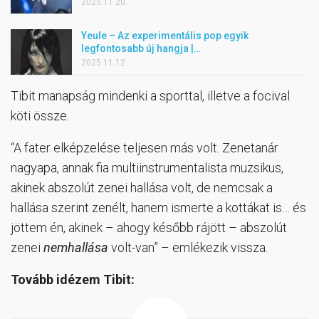
2025.11.20.
Yeule – Az experimentális pop egyik
legfontosabb új hangja |…
2025.11.12.
Tibit manapság mindenki a sporttal, illetve a focival
köti össze.
“A fater elképzelése teljesen más volt. Zenetanár
nagyapa, annak fia multiinstrumentalista muzsikus,
akinek abszolút zenei hallása volt, de nemcsak a
hallása szerint zenélt, hanem ismerte a kottákat is… és
jöttem én, akinek – ahogy később rájött – abszolút
zenei
nemhallása
volt-van” – emlékezik vissza.
Tovább idézem Tibit: