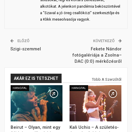
alkotókat. A jelenkori pandémia beköszöntével
a "Szaval a jó öreg csallóközi" szerkesztője és
a Klikk meseolvasója vagyok.
ELŐZŐ
KÖVETKEZŐ
Szigi-szemmel
Fekete Nándor
fotógalériája a Zsolna–
DAC (0:0) mérkőzésről
AKÁR EZ IS TETSZHET
Több A Szerzőtől
HANGFAL
HANGFAL
Beirut – Olyan, mint egy
Kali Uchis – A születés-