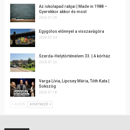
Az iskolapad rabjai | Made in 1988 –
Gyerekkor akkor és most
2026.07.29.
Egygólos előnnyel a visszavágóra
2026.07.24.
Szerda-Helytörténelem 33. | A kórház
2026.07.22.
Varga Lívia, Lipcsey Mária, Tóth Kata |
Sokszög
2026.07.18.
ELŐZŐ
KÖVETKEZŐ