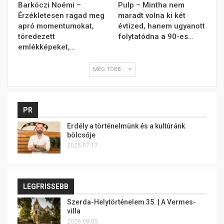
Barkóczi Noémi –
Pulp – Mintha nem
Érzékletesen ragad meg
maradt volna ki két
apró momentumokat,
évtized, hanem ugyanott
töredezett
folytatódna a 90-es…
emlékképeket,…
MÉG TÖBB...
PR
Erdély a történelmünk és a kultúránk
bölcsője
2025.07.17.
LEGFRISSEBB
Szerda-Helytörténelem 35. | A Vermes-
villa
2026.08.05.