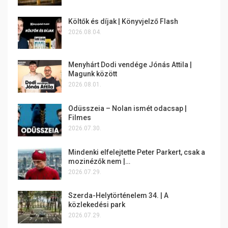
Költők és díjak | Könyvjelző Flash
2026.08.04.
Menyhárt Dodi vendége Jónás Attila |
Magunk között
2026.08.01.
Odüsszeia – Nolan ismét odacsap |
Filmes
2026.07.30.
Mindenki elfelejtette Peter Parkert, csak a
mozinézők nem |…
2026.07.29.
Szerda-Helytörténelem 34. | A
közlekedési park
2026.07.29.