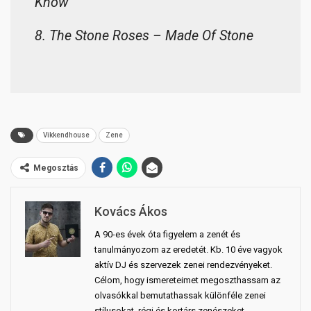
Know
8. The Stone Roses – Made Of Stone
Vikkendhouse
Zene
Megosztás
Kovács Ákos
A 90-es évek óta figyelem a zenét és
tanulmányozom az eredetét. Kb. 10 éve vagyok
aktív DJ és szervezek zenei rendezvényeket.
Célom, hogy ismereteimet megoszthassam az
olvasókkal bemutathassak különféle zenei
stílusokat, régi és kortárs zenészeket,