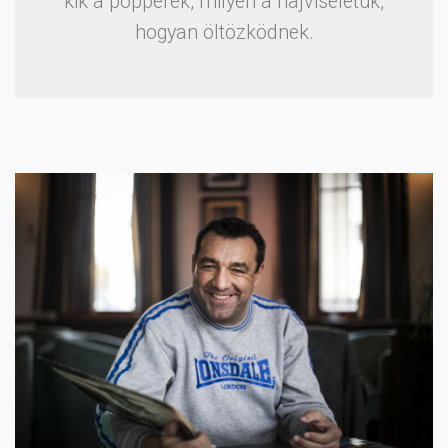
kik a popperek, milyen a hajviseletük,
hogyan öltözködnek.