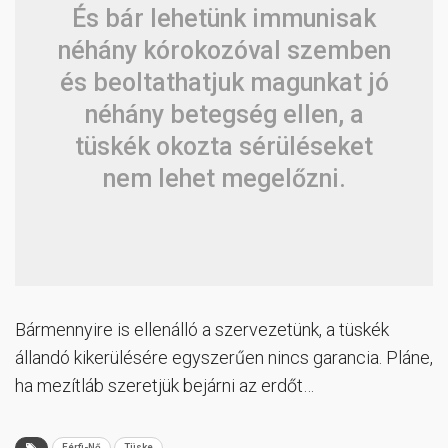
És bár lehetünk immunisak
néhány kórokozóval szemben
és beoltathatjuk magunkat jó
néhány betegség ellen, a
tüskék okozta sérüléseket
nem lehet megelőzni.
Bármennyire is ellenálló a szervezetünk, a tüskék
állandó kikerülésére egyszerűen nincs garancia. Pláne,
ha mezítláb szeretjük bejárni az erdőt…
Férfi-Nő
Tüske