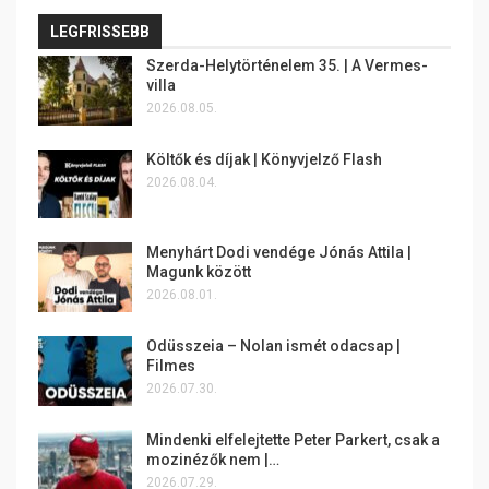
LEGFRISSEBB
Szerda-Helytörténelem 35. | A Vermes-
villa
2026.08.05.
Költők és díjak | Könyvjelző Flash
2026.08.04.
Menyhárt Dodi vendége Jónás Attila |
Magunk között
2026.08.01.
Odüsszeia – Nolan ismét odacsap |
Filmes
2026.07.30.
Mindenki elfelejtette Peter Parkert, csak a
mozinézők nem |…
2026.07.29.