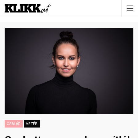
CSALÁD
VEZÉR