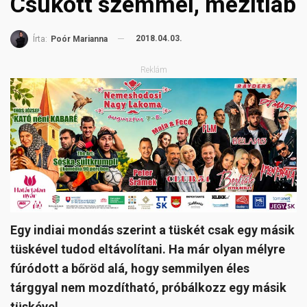
Csukott szemmel, mezítláb
2018.04.03.
Írta:
Poór Marianna
Reklám
Egy indiai mondás szerint a tüskét csak egy másik
tüskével tudod eltávolítani. Ha már olyan mélyre
fúródott a bőröd alá, hogy semmilyen éles
tárggyal nem mozdítható, próbálkozz egy másik
tüskével.