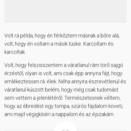
Volt rá példa, hogy én férkőztem másnak a bőre alá,
volt, hogy én voltam a másik tüske. Karcoltam és
karcoltak.
Volt, hogy felszisszentem a váratlanul rám törő sajgó
érzéstől, olyan is volt, ami csak épp annyira fájt, hogy
emlékeztessen rá: élek. Néha annyira észrevétlenül és
váratlanul kúszott belém, hogy még csak tudomást
sem vettem a jelenlétéről. Természetesnek véltem,
hogy az ébredést egy tompa, szúrós fájdalom követi,
ami majd végigkíséri a nappalom és az éjszakám.