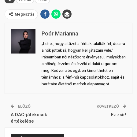
Megosztás
Poór Marianna
„Lehet, hogy a tüzet a férfiak találták fel, de arra
a nők jöttek rá, hogyan kell játszani vele.”
Írásaimban női nézőpont érvényesül, melyekben
a nőiség érzelmi és érzéki oldalát ragadom
meg. Kedvenc és egyben kimeríthetetlen
témámhoz, a férfi-női kapcsolatokhoz, saját és
barátaim életéből merítek alapanyagot.
ELŐZŐ
KÖVETKEZŐ
A DAC-játékosok
Ez zsír!
értékelése