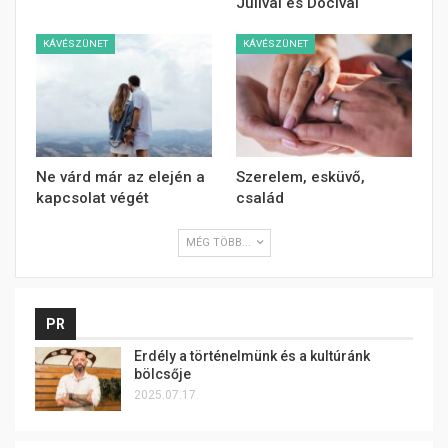
Julival és Dócival
KÁVÉSZÜNET
KÁVÉSZÜNET
Ne várd már az elején a
Szerelem, esküvő,
kapcsolat végét
család
MÉG TÖBB...
PR
Erdély a történelmünk és a kultúránk
bölcsője
2025.07.17.