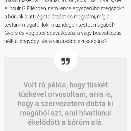
másik tüske iránti szánalmunkat, kicsit sántítva is, de
elindulni? Ellenben, nem lenne egyszerűbb megszokni
a bőrünk alatti égető érzést és megvárni, míg a
testünk magától löki ki az idegen testet magából?
Gyors és végletes beavatkozásra vagy beavatkozás
nélküli öngyógyításra van inkább szükségünk?
Volt rá példa, hogy tüskét
tüskével orvosoltam, arra is,
hogy a szervezetem dobta ki
magából azt, ami hívatlanul
ékelődött a bőröm alá.