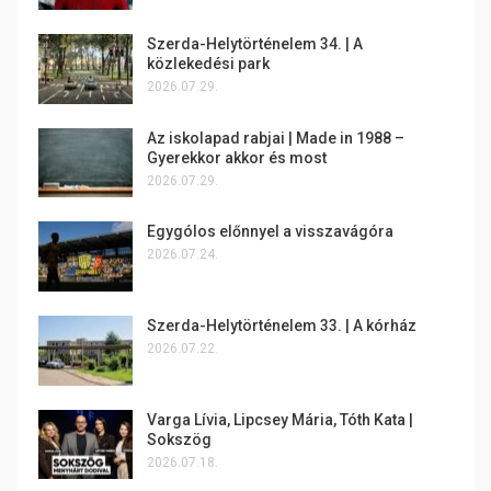
Szerda-Helytörténelem 34. | A
közlekedési park
2026.07.29.
Az iskolapad rabjai | Made in 1988 –
Gyerekkor akkor és most
2026.07.29.
Egygólos előnnyel a visszavágóra
2026.07.24.
Szerda-Helytörténelem 33. | A kórház
2026.07.22.
Varga Lívia, Lipcsey Mária, Tóth Kata |
Sokszög
2026.07.18.