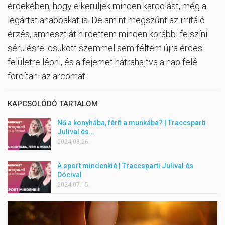
érdekében, hogy elkerüljek minden karcolást, még a
legártatlanabbakat is. De amint megszűnt az irritáló
érzés, amnesztiát hirdettem minden korábbi felszíni
sérülésre: csukott szemmel sem féltem újra érdes
felületre lépni, és a fejemet hátrahajtva a nap felé
fordítani az arcomat.
KAPCSOLÓDÓ TARTALOM
Nő a konyhába, férfi a munkába? | Traccsparti
Julival és…
2024.08.26.
A sport mindenkié | Traccsparti Julival és
Dócival
2024.07.15.