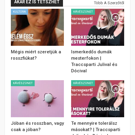
AKÁR EZ IS TETSZHET
Több A Szerzőtől
KULTÚRA
KÁVÉSZÜNET
Mégis miért szeretjük a
Ismerkedős dumák
rosszfiúkat?
mesterfokon |
Traccsparti Julival és
Dócival
KÁVÉSZÜNET
KÁVÉSZÜNET
Jóban és rosszban, vagy
Te mennyire tolerálsz
csak a jóban?
másokat? | Traccsparti