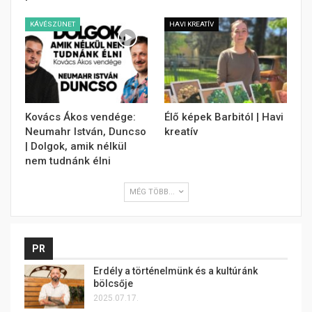
KÁVÉSZÜNET
HAVI KREATÍV
Kovács Ákos vendége:
Élő képek Barbitól | Havi
Neumahr István, Duncso
kreatív
| Dolgok, amik nélkül
nem tudnánk élni
MÉG TÖBB...
PR
Erdély a történelmünk és a kultúránk
bölcsője
2025.07.17.