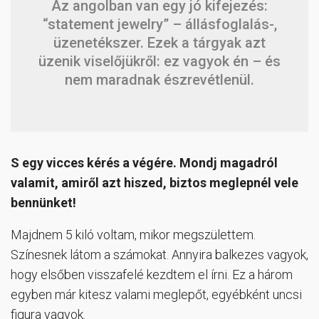
Az angolban van egy jó kifejezés:
“statement jewelry” – állásfoglalás-,
üzenetékszer. Ezek a tárgyak azt
üzenik viselőjükről: ez vagyok én – és
nem maradnak észrevétlenül.
S egy vicces kérés a végére. Mondj magadról
valamit, amiről azt hiszed, biztos meglepnél vele
bennünket!
Majdnem 5 kiló voltam, mikor megszülettem.
Színesnek látom a számokat. Annyira balkezes vagyok,
hogy elsőben visszafelé kezdtem el írni. Ez a három
egyben már kitesz valami meglepőt, egyébként uncsi
figura vagyok.