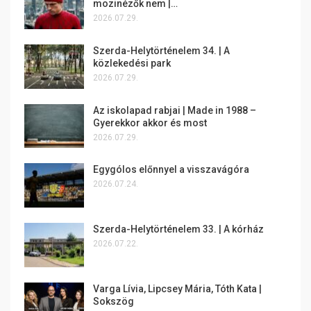
mozinézők nem |…
2026.07.29.
Szerda-Helytörténelem 34. | A
közlekedési park
2026.07.29.
Az iskolapad rabjai | Made in 1988 –
Gyerekkor akkor és most
2026.07.29.
Egygólos előnnyel a visszavágóra
2026.07.24.
Szerda-Helytörténelem 33. | A kórház
2026.07.22.
Varga Lívia, Lipcsey Mária, Tóth Kata |
Sokszög