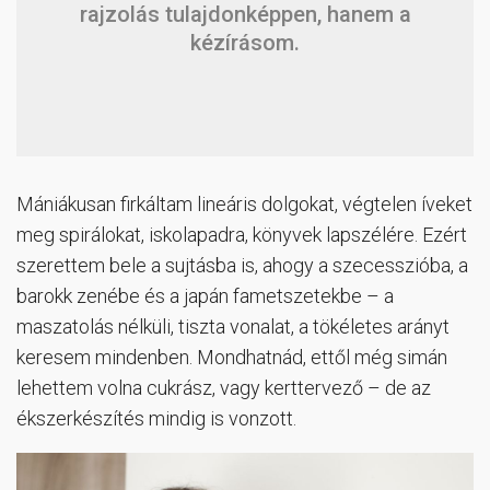
rajzolás tulajdonképpen, hanem a
kézírásom.
Mániákusan firkáltam lineáris dolgokat, végtelen íveket
meg spirálokat, iskolapadra, könyvek lapszélére. Ezért
szerettem bele a sujtásba is, ahogy a szecesszióba, a
barokk zenébe és a japán fametszetekbe – a
maszatolás nélküli, tiszta vonalat, a tökéletes arányt
keresem mindenben. Mondhatnád, ettől még simán
lehettem volna cukrász, vagy kerttervező – de az
ékszerkészítés mindig is vonzott.