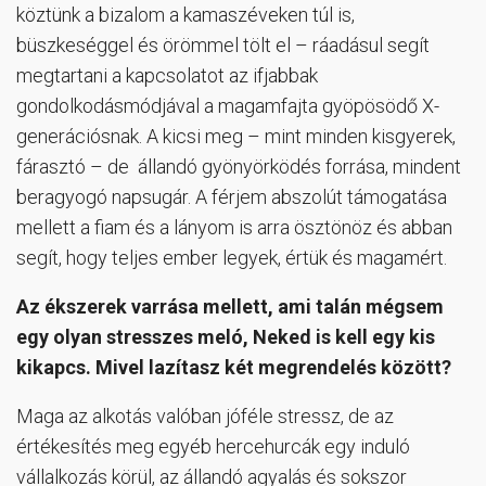
köztünk a bizalom a kamaszéveken túl is,
büszkeséggel és örömmel tölt el – ráadásul segít
megtartani a kapcsolatot az ifjabbak
gondolkodásmódjával a magamfajta gyöpösödő X-
generációsnak. A kicsi meg – mint minden kisgyerek,
fárasztó – de állandó gyönyörködés forrása, mindent
beragyogó napsugár. A férjem abszolút támogatása
mellett a fiam és a lányom is arra ösztönöz és abban
segít, hogy teljes ember legyek, értük és magamért.
Az ékszerek varrása mellett, ami talán mégsem
egy olyan stresszes meló, Neked is kell egy kis
kikapcs. Mivel lazítasz két megrendelés között?
Maga az alkotás valóban jóféle stressz, de az
értékesítés meg egyéb hercehurcák egy induló
vállalkozás körül, az állandó agyalás és sokszor