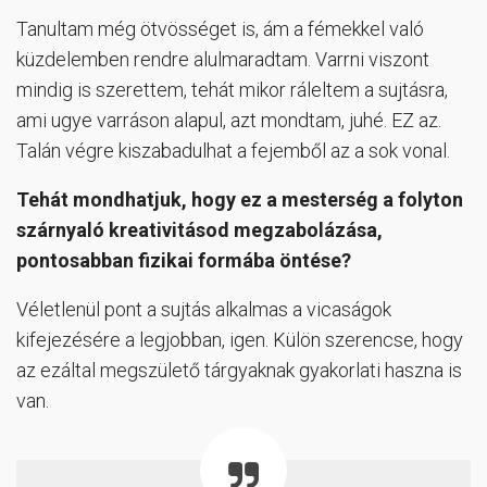
Tanultam még ötvösséget is, ám a fémekkel való
küzdelemben rendre alulmaradtam. Varrni viszont
mindig is szerettem, tehát mikor ráleltem a sujtásra,
ami ugye varráson alapul, azt mondtam, juhé. EZ az.
Talán végre kiszabadulhat a fejemből az a sok vonal.
Tehát mondhatjuk, hogy ez a mesterség a folyton
szárnyaló kreativitásod megzabolázása,
pontosabban fizikai formába öntése?
Véletlenül pont a sujtás alkalmas a vicaságok
kifejezésére a legjobban, igen. Külön szerencse, hogy
az ezáltal megszülető tárgyaknak gyakorlati haszna is
van.