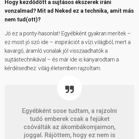
Hogy kezdődött a sujtásos ékszerek iráni
vonzalmad? Mit ad Neked ez a technika, amit más
nem tud(ott)?
Jó ez a ponty-hasonlat! Egyébként gyakran merítek –
ez most jó szó ide – inspirációt a vízi világból, mert a
kavargó, áramló vonalak jól visszaadhatók a
sujtástechnikával – és már ide is kanyarodtam a
kérdésedhez: világ életemben rajzoltam.
Egyébként sose tudtam, a rajzolni
tudó emberek csak a fejüket
csóválták az ákombákomjaimon,
joggal. Rájöttem, hogy ez nem is