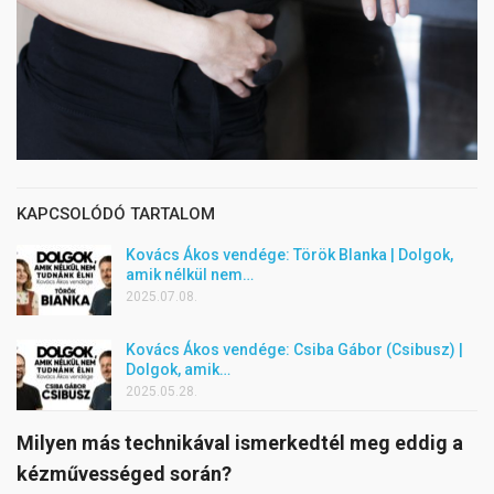
KAPCSOLÓDÓ TARTALOM
Kovács Ákos vendége: Török BIanka | Dolgok,
amik nélkül nem…
2025.07.08.
Kovács Ákos vendége: Csiba Gábor (Csibusz) |
Dolgok, amik…
2025.05.28.
Milyen más technikával ismerkedtél meg eddig a
kézművességed során?