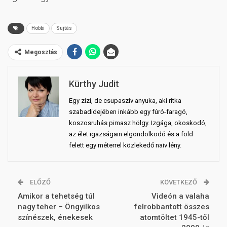
Hobbi
Sujtás
Megosztás
Kürthy Judit
Egy zizi, de csupaszív anyuka, aki ritka
szabadidejében inkább egy fúró-faragó,
koszosruhás pimasz hölgy. Izgága, okoskodó,
az élet igazságain elgondolkodó és a föld
felett egy méterrel közlekedő naiv lény.
ELŐZŐ
KÖVETKEZŐ
Amikor a tehetség túl
Videón a valaha
nagy teher – Öngyilkos
felrobbantott összes
színészek, énekesek
atomtöltet 1945-től