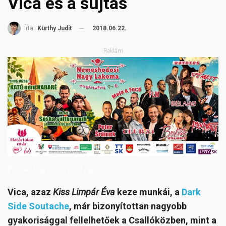
Vica és a sujtás
2018.06.22.
Írta:
Kürthy Judit
Reklám
Fotók: Ugróczky István
Vica, azaz
Kiss Limpár Éva
keze munkái, a
Dark
Side Soutache
, már bizonyítottan nagyobb
gyakorisággal fellelhetőek a Csallóközben, mint a