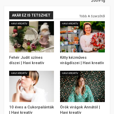
2009-ig
AKÁR EZ IS TETSZHET
Több A Szerzőtől
HAVI KREATÍV
HAVI KREATÍV
Fehér Judit színes
Kitty kézműves
díszei | Havi kreatív
virágdíszei | Havi kreatív
HAVI KREATÍV
HAVI KREATÍV
10 éves a Cukorpalánták
Örök virágok Annától |
| Havi kreatív
Havi kreatív