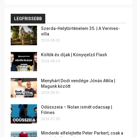
LEGFRISSEBB
Szerda-Helytörténelem 35. | A Vermes-
villa
2026.08.05.
Költők és díjak | Könyvjelző Flash
2026.08.04.
Menyhárt Dodi vendége Jónás Attila |
Magunk között
2026.08.01.
Odüsszeia – Nolan ismét odacsap |
Filmes
2026.07.30.
Mindenki elfelejtette Peter Parkert, csak a