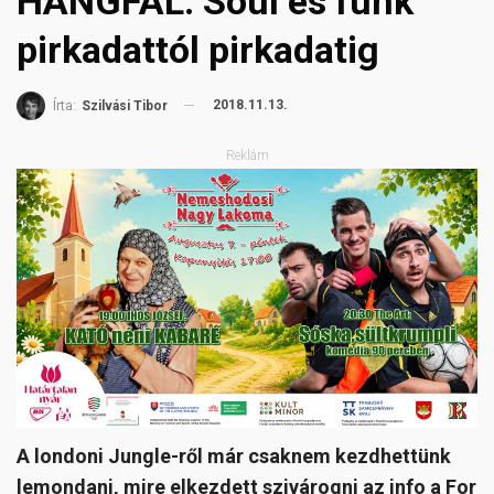
HANGFAL: Soul és funk
pirkadattól pirkadatig
2018.11.13.
Írta:
Szilvási Tibor
Reklám
A londoni Jungle-ről már csaknem kezdhettünk
lemondani, mire elkezdett szivárogni az info a For