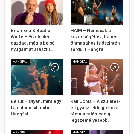
Brian Eno & Beatie
HAIM – Nemcsak a
Wolfe – Érzelmileg
közönségéhez, hanem
gazdag, mégis belső
önmagához is őszintén
nyugalmat áraszt |…
fordul | Hangfal
HANGFAL
HANGFAL
Beirut – Olyan, mint egy
Kali Uchis – A születés-
fájdalomcsillapító |
és gyászfeldolgozás a
Hangfal
témája talán eddigi
legszemélyesebb…
HANGFAL
HANGFAL