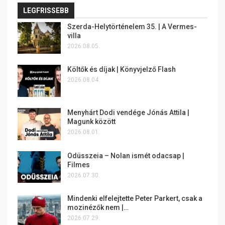
LEGFRISSEBB
Szerda-Helytörténelem 35. | A Vermes-
villa
2026.08.05.
Költők és díjak | Könyvjelző Flash
2026.08.04.
Menyhárt Dodi vendége Jónás Attila |
Magunk között
2026.08.01.
Odüsszeia – Nolan ismét odacsap |
Filmes
2026.07.30.
Mindenki elfelejtette Peter Parkert, csak a
mozinézők nem |…
2026.07.29.