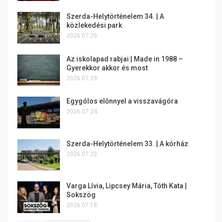
Szerda-Helytörténelem 34. | A
közlekedési park
2026.07.29.
Az iskolapad rabjai | Made in 1988 –
Gyerekkor akkor és most
2026.07.29.
Egygólos előnnyel a visszavágóra
2026.07.24.
Szerda-Helytörténelem 33. | A kórház
2026.07.22.
Varga Lívia, Lipcsey Mária, Tóth Kata |
Sokszög
2026.07.18.