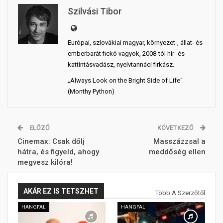
Szilvási Tibor
Európai, szlovákiai magyar, környezet-, állat- és
emberbarát fickó vagyok, 2008-tól hír- és
kattintásvadász, nyelvtannáci firkász.
„Always Look on the Bright Side of Life“
(Monthy Python)
ELŐZŐ
KÖVETKEZŐ
Cinemax: Csak dőlj
Masszázzsal a
hátra, és figyeld, ahogy
meddőség ellen
megvesz kilóra!
AKÁR EZ IS TETSZHET
Több A Szerzőtől
HANGFAL
HANGFAL