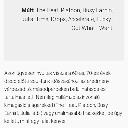
Múlt:
The Heat, Platoon, Busy Earnin’,
Julia, Time, Drops, Accelerate, Lucky I
Got What I Want.
Azon ügyesen nyúltak vissza a 60-as, 70-es évek
disco előtti soul-funk időszakához: az eredmény
vérpezsdítő, másodperceken belül hatásos és
tartalmas lett. Némileg hullámzó színvonalú,
kimagasló slágerekkel (The Heat, Platoon, Busy
Earnin’, Julia, stb.) vagy unalmasabb trackekkel, de úgy
kellett, mint egy falat kenyér.