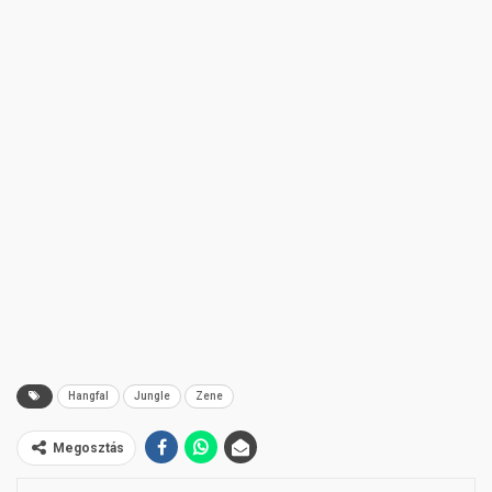
Hangfal
Jungle
Zene
Megosztás