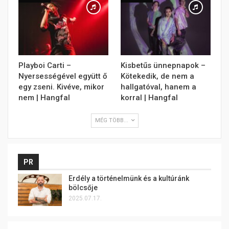
Playboi Carti –
Kisbetűs ünnepnapok –
Nyersességével együtt ő
Kötekedik, de nem a
egy zseni. Kivéve, mikor
hallgatóval, hanem a
nem | Hangfal
korral | Hangfal
MÉG TÖBB...
PR
Erdély a történelmünk és a kultúránk
bölcsője
2025.07.17.