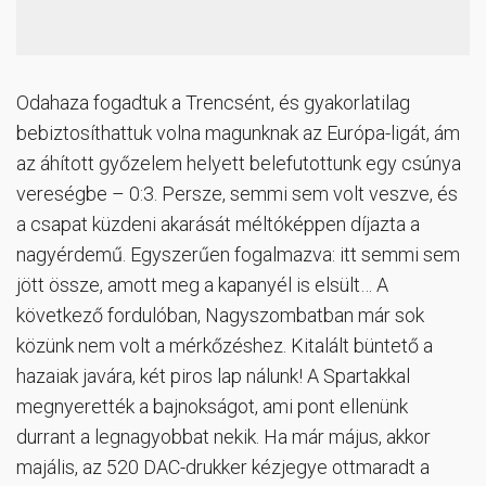
Odahaza fogadtuk a Trencsént, és gyakorlatilag
bebiztosíthattuk volna magunknak az Európa-ligát, ám
az áhított győzelem helyett belefutottunk egy csúnya
vereségbe – 0:3. Persze, semmi sem volt veszve, és
a csapat küzdeni akarását méltóképpen díjazta a
nagyérdemű. Egyszerűen fogalmazva: itt semmi sem
jött össze, amott meg a kapanyél is elsült… A
következő fordulóban, Nagyszombatban már sok
közünk nem volt a mérkőzéshez. Kitalált büntető a
hazaiak javára, két piros lap nálunk! A Spartakkal
megnyerették a bajnokságot, ami pont ellenünk
durrant a legnagyobbat nekik. Ha már május, akkor
majális, az 520 DAC-drukker kézjegye ottmaradt a