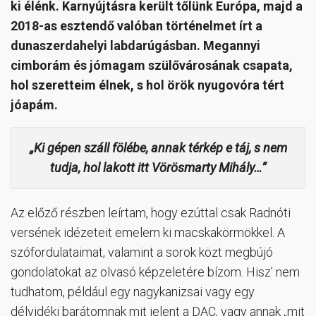
ki élénk. Karnyújtásra került tőlünk Európa, majd a
2018-as esztendő valóban történelmet írt a
dunaszerdahelyi labdarúgásban. Megannyi
cimborám és jómagam szülővárosának csapata,
hol szeretteim élnek, s hol örök nyugovóra tért
jóapám.
„Ki gépen száll fölébe, annak térkép e táj, s nem
tudja, hol lakott itt Vörösmarty Mihály…”
Az előző részben leírtam, hogy ezúttal csak Radnóti
versének idézeteit emelem ki macskakörmökkel. A
szófordulataimat, valamint a sorok közt megbújó
gondolatokat az olvasó képzeletére bízom. Hisz’ nem
tudhatom, például egy nagykanizsai vagy egy
délvidéki barátomnak mit jelent a DAC, vagy annak „mit