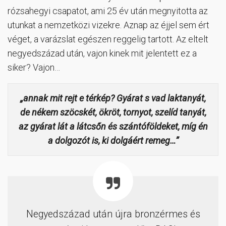
rózsahegyi csapatot, ami 25 év után megnyitotta az
utunkat a nemzetközi vizekre. Aznap az éjjel sem ért
véget, a varázslat egészen reggelig tartott. Az eltelt
negyedszázad után, vajon kinek mit jelentett ez a
siker? Vajon…
„annak mit rejt e térkép? Gyárat s vad laktanyát,
de nékem szöcskét, ökröt, tornyot, szelíd tanyát,
az gyárat lát a látcsőn és szántóföldeket, míg én
a dolgozót is, ki dolgáért remeg…”
Negyedszázad után újra bronzérmes és