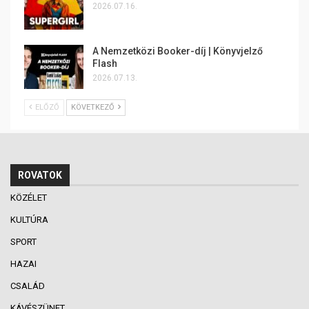
2026.07.16.
A Nemzetközi Booker-díj | Könyvjelző
Flash
2026.07.13.
ELŐZŐ
KÖVETKEZŐ
ROVATOK
KÖZÉLET
KULTÚRA
SPORT
HAZAI
CSALÁD
KÁVÉSZÜNET