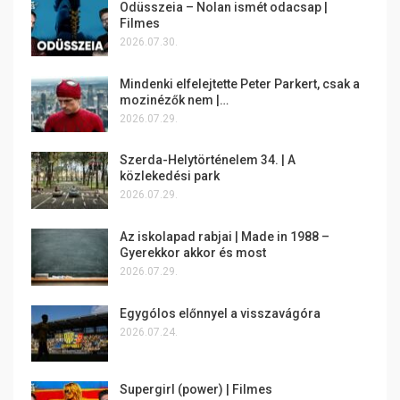
Odüsszeia – Nolan ismét odacsap |
Filmes
2026.07.30.
Mindenki elfelejtette Peter Parkert, csak a
mozinézők nem |…
2026.07.29.
Szerda-Helytörténelem 34. | A
közlekedési park
2026.07.29.
Az iskolapad rabjai | Made in 1988 –
Gyerekkor akkor és most
2026.07.29.
Egygólos előnnyel a visszavágóra
2026.07.24.
Supergirl (power) | Filmes