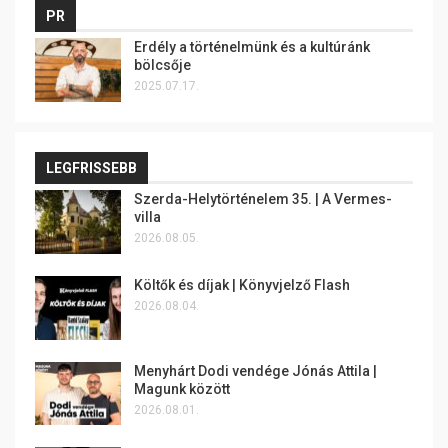
PR
Erdély a történelmünk és a kultúránk
bölcsője
2025.07.17.
LEGFRISSEBB
Szerda-Helytörténelem 35. | A Vermes-
villa
2026.08.05.
Költők és díjak | Könyvjelző Flash
2026.08.04.
Menyhárt Dodi vendége Jónás Attila |
Magunk között
2026.08.01.