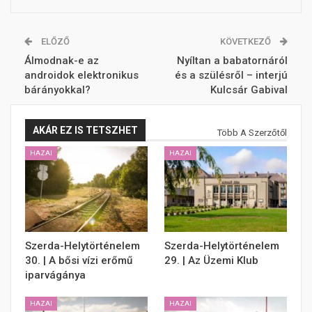
ELŐZŐ
KÖVETKEZŐ
Álmodnak-e az
Nyíltan a babatornáról
androidok elektronikus
és a szülésről – interjú
bárányokkal?
Kulcsár Gabival
AKÁR EZ IS TETSZHET
Több A Szerzőtől
HAZAI
HAZAI
Szerda-Helytörténelem
Szerda-Helytörténelem
30. | A bősi vízi erőmű
29. | Az Üzemi Klub
iparvágánya
HAZAI
HAZAI