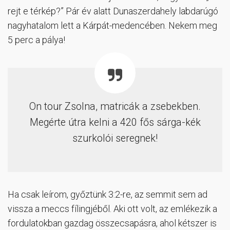
rejt e térkép?” Pár év alatt Dunaszerdahely labdarúgó
nagyhatalom lett a Kárpát-medencében. Nekem meg
5 perc a pálya!
On tour Zsolna, matricák a zsebekben.
Megérte útra kelni a 420 fős sárga-kék
szurkolói seregnek!
Ha csak leírom, győztünk 3:2-re, az semmit sem ad
vissza a meccs fílingjéből. Aki ott volt, az emlékezik a
fordulatokban gazdag összecsapásra, ahol kétszer is