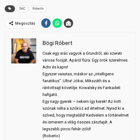
DAC
Roberto
Megosztás
Bögi Róbert
Csak egy srác vagyok a Grundról, aki szereti
városa fociját. Apáról fiúra. Egy örök szerelmes.
Adni és kapni!
Egyszer vasutas, máskor az „intelligens
fanatikus”. Ultra! Jókai, Mikszáth és a
rántottsajt követője. Kowalsky és Fankadeli
hallgató.
Egy nagy gyerek – nekem így kerek! Az írott
szónak néha a szóköz ad értelmet. Nyisd ki a
szíved, hogy megtaláld! Kedvelem a történelmet
és ismerem a világ összes zászlaját. A
legszebb piros-fehér-zöld!
(Roberto)