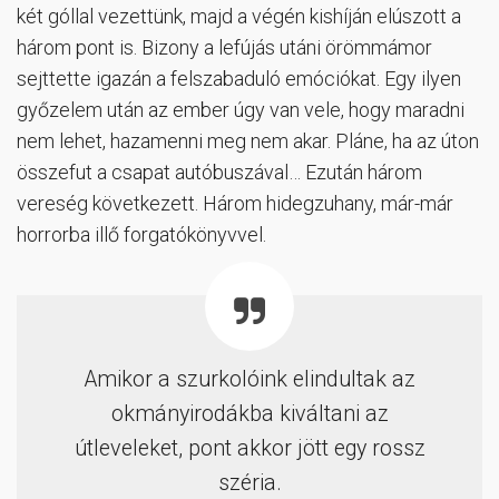
két góllal vezettünk, majd a végén kishíján elúszott a
három pont is. Bizony a lefújás utáni örömmámor
sejttette igazán a felszabaduló emóciókat. Egy ilyen
győzelem után az ember úgy van vele, hogy maradni
nem lehet, hazamenni meg nem akar. Pláne, ha az úton
összefut a csapat autóbuszával… Ezután három
vereség következett. Három hidegzuhany, már-már
horrorba illő forgatókönyvvel.
Amikor a szurkolóink elindultak az
okmányirodákba kiváltani az
útleveleket, pont akkor jött egy rossz
széria.