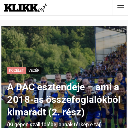
KÖZÉLET
VEZÉR
A DAC esztendeje – ami a
2018-as összefoglalókból
kimaradt (2. rész)
(Ki gépen száll fölébe, annak térkép e táj)