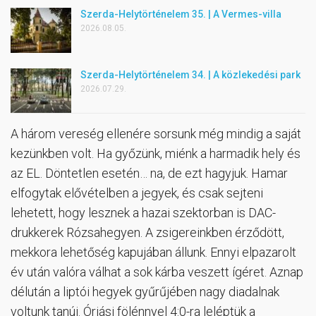
Szerda-Helytörténelem 35. | A Vermes-villa
2026.08.05.
Szerda-Helytörténelem 34. | A közlekedési park
2026.07.29.
A három vereség ellenére sorsunk még mindig a saját
kezünkben volt. Ha győzünk, miénk a harmadik hely és
az EL. Döntetlen esetén… na, de ezt hagyjuk. Hamar
elfogytak elővételben a jegyek, és csak sejteni
lehetett, hogy lesznek a hazai szektorban is DAC-
drukkerek Rózsahegyen. A zsigereinkben érződött,
mekkora lehetőség kapujában állunk. Ennyi elpazarolt
év után valóra válhat a sok kárba veszett ígéret. Aznap
délután a liptói hegyek gyűrűjében nagy diadalnak
voltunk tanúi. Óriási fölénnyel 4:0-ra leléptük a