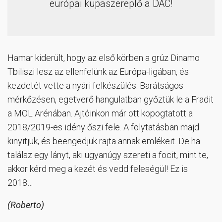
európai kupaszereplő a DAC!
Hamar kiderült, hogy az első körben a grúz Dinamo
Tbiliszi lesz az ellenfelünk az Európa-ligában, és
kezdetét vette a nyári felkészülés. Barátságos
mérkőzésen, egetverő hangulatban győztük le a Fradit
a MOL Arénában. Ajtóinkon már ott kopogtatott a
2018/2019-es idény őszi fele. A folytatásban majd
kinyitjuk, és beengedjük rajta annak emlékeit. De ha
találsz egy lányt, aki ugyanúgy szereti a focit, mint te,
akkor kérd meg a kezét és vedd feleségül! Ez is
2018…
(Roberto)