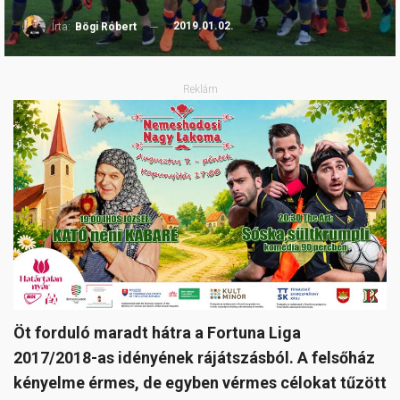
2019.01.02.
Írta:
Bögi Róbert
Reklám
Öt forduló maradt hátra a Fortuna Liga
2017/2018-as idényének rájátszásból. A felsőház
kényelme érmes, de egyben vérmes célokat tűzött