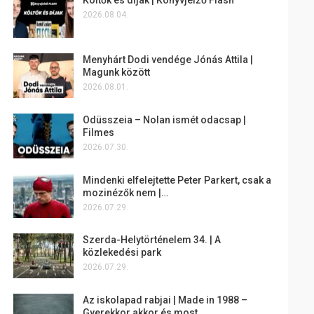
2026.08.04.
Menyhárt Dodi vendége Jónás Attila |
Magunk között
2026.08.01.
Odüsszeia – Nolan ismét odacsap |
Filmes
2026.07.30.
Mindenki elfelejtette Peter Parkert, csak a
mozinézők nem |…
2026.07.29.
Szerda-Helytörténelem 34. | A
közlekedési park
2026.07.29.
Az iskolapad rabjai | Made in 1988 –
Gyerekkor akkor és most