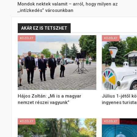
Mondok nektek valamit – arról, hogy milyen az
,,intízkedés” városunkban
AKÁR EZ IS TETSZHET
KÖZÉLET
KÖZÉLET
Hájos Zoltán: „Mi is a magyar
Július 1-jétől k
nemzet részei vagyunk”
ingyenes turist
KÖZÉLET
KÖZÉLET