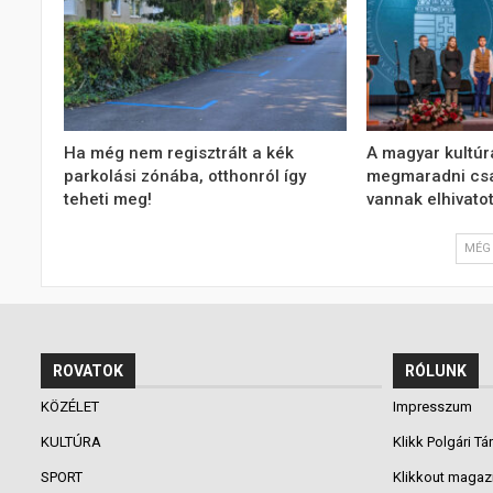
Ha még nem regisztrált a kék
A magyar kultúr
parkolási zónába, otthonról így
megmaradni csa
teheti meg!
vannak elhivatot
MÉG 
ROVATOK
RÓLUNK
KÖZÉLET
Impresszum
KULTÚRA
Klikk Polgári Tá
SPORT
Klikkout magaz