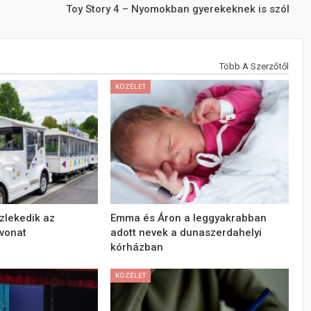
Toy Story 4 – Nyomokban gyerekeknek is szól
Több A Szerzőtől
KÖZÉLET
özlekedik az
Emma és Áron a leggyakrabban
avonat
adott nevek a dunaszerdahelyi
kórházban
KÖZÉLET