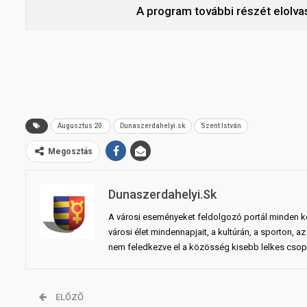
A program további részét elolva
Augusztus 20.
Dunaszerdahelyi.sk
Szent István
Megosztás
Dunaszerdahelyi.sk
A városi eseményeket feldolgozó portál minden ko
városi élet mindennapjait, a kultúrán, a sporton,
nem feledkezve el a közösség kisebb lelkes csopo
ELŐZŐ