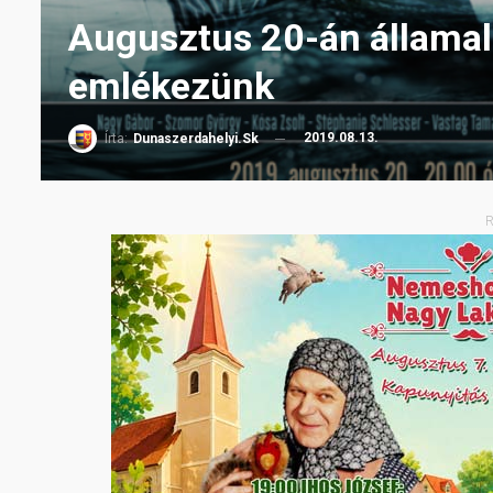
Augusztus 20-án államala
emlékezünk
2019.08.13.
Írta:
Dunaszerdahelyi.sk
R