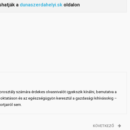
shatják a
dunaszerdahelyi.sk
oldalon
rosztály számára érdekes olvasnivalót igyekszik kínálni, bemutatva a
 az oktatáson és az egészségügyön keresztül a gazdasági kihívásokig –
rtjairól sem.
KÖVETKEZŐ