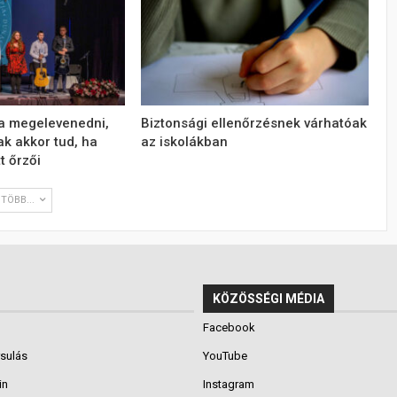
a megelevenedni,
Biztonsági ellenőrzésnek várhatóak
k akkor tud, ha
az iskolákban
t őrzői
TÖBB...
KÖZÖSSÉGI MÉDIA
Facebook
rsulás
YouTube
in
Instagram