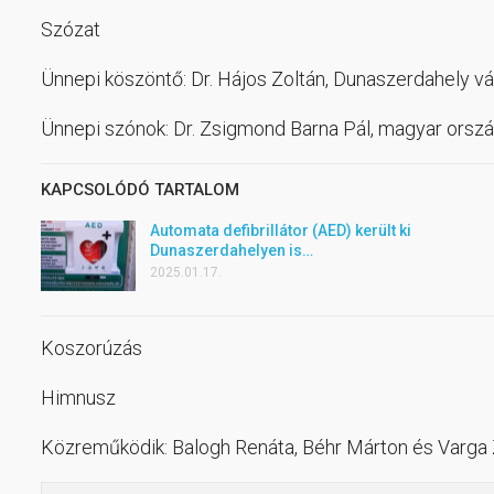
Szózat
Ünnepi köszöntő: Dr. Hájos Zoltán, Dunaszerdahely v
Ünnepi szónok: Dr. Zsigmond Barna Pál, magyar ország
KAPCSOLÓDÓ TARTALOM
Automata defibrillátor (AED) került ki
Dunaszerdahelyen is…
2025.01.17.
Koszorúzás
Himnusz
Közreműködik: Balogh Renáta, Béhr Márton és Varga