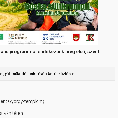
urális programmal emlékezünk meg első, szent
ó együttműködésünk révén kerül közlésre.
zent György-templom)
stván téren