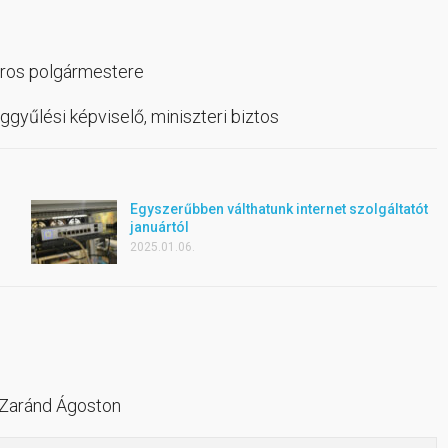
áros polgármestere
gyűlési képviselő, miniszteri biztos
Egyszerűbben válthatunk internet szolgáltatót
januártól
2025.01.06.
 Zaránd Ágoston