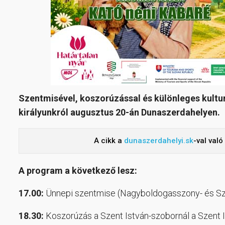
Szentmisével, koszorúzással és különleges kult
királyunkról augusztus 20-án Dunaszerdahelyen.
A cikk a
dunaszerdahelyi.sk
-val val
A program a következő lesz:
17.00:
Ünnepi szentmise (Nagyboldogasszony- és S
18.30:
Koszorúzás a Szent István-szobornál a Szent I