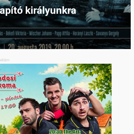
pító királyunkra
eklám