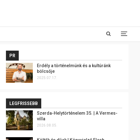
PR
Erdély a történelmünk és a kultúránk
bölcsője
2025.07.17.
LEGFRISSEBB
Szerda-Helytörténelem 35. | A Vermes-
villa
2026.08.05.
Költők és díjak | Könyvjelző Flash