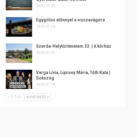
2026.07.29.
Egygólos előnnyel a visszavágóra
2026.07.24.
Szerda-Helytörténelem 33. | A kórház
2026.07.22.
Varga Lívia, Lipcsey Mária, Tóth Kata |
Sokszög
2026.07.18.
ELŐZŐ
KÖVETKEZŐ