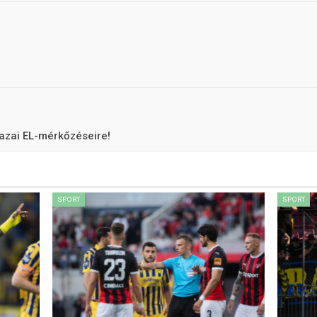
hazai EL-mérkőzéseire!
SPORT
SPORT