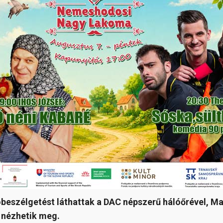
beszélgetést láthattak a DAC népszerű hálóőrével, Mar
t nézhetik meg.