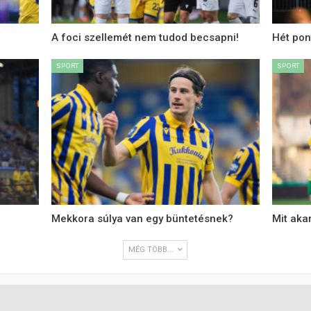
A foci szellemét nem tudod becsapni!
Hét pon
SPORT
SPORT
Mekkora súlya van egy büntetésnek?
Mit aka
MÉG TÖBB...