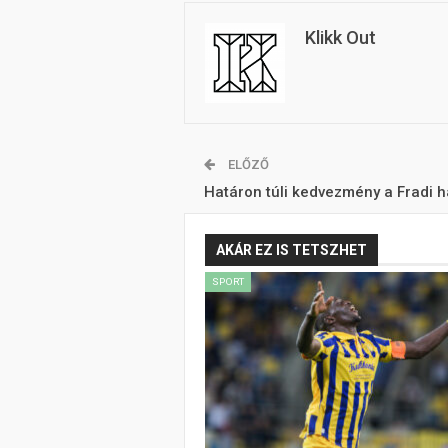
Klikk Out
ELŐZŐ
Határon túli kedvezmény a Fradi 
AKÁR EZ IS TETSZHET
SPORT