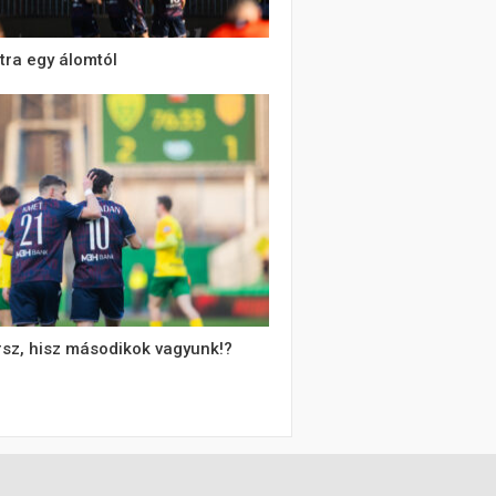
tra egy álomtól
rsz, hisz másodikok vagyunk!?