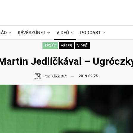
LÁD
KÁVÉSZÜNET
VIDEÓ
PODCAST
SPORT
VEZÉR
VIDEÓ
artin Jedličkával – Ugróczky
2019.09.25.
Írta:
Klikk Out