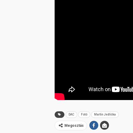
DAC
Fotó
Martin Jedlička
Megosztás