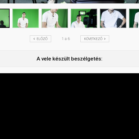
ELŐZŐ
KÖVETKEZŐ
1
a
6
A vele készült beszélgetés: