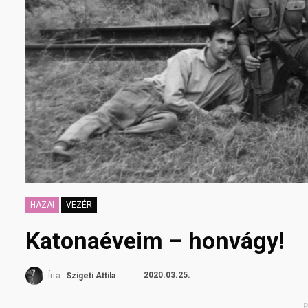
HAZAI
VEZÉR
Katonaéveim – honvágy!
2020.03.25.
Írta:
Szigeti Attila
R