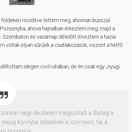
 a földeken rövidítve tettem meg, ahonnan busszal
om Pozsonyba, ahova hajnalban érkeztem meg, majd a
. Szombaton és vasárnap délelőtt élveztem a hazai
m voltak olyan sűrűek a csatlakozások, viszont a hétfő
llítottam idegen civil ruhában, de én csak egy „nyugi
onnal nagy decibelen megszólalt a Ballag a
i napig könnybe lábadnak a szemeim, ha a
sra gondolok.