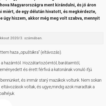
lahova Magyarországra ment kirándulni
,
és jó áron
i miért, de egy délután hivatott
,
és megkérdezte
,
de úgy hiszem
,
akkor
még meg volt szabva,
mennyit
likkout 2020/3. számában.
ttem haza „opuštákra” (eltávozás).
a hazámtól. Hozzátartozóimtól, barátaimtól,
ményedett és érett férfivá a katonának vonuló ifjú.
ak bennünket, és immár starý mazákok voltunk. Nem sokan
k, eltávozások voltak, és ugye,mindig azok maradtak a
balhéjuk.