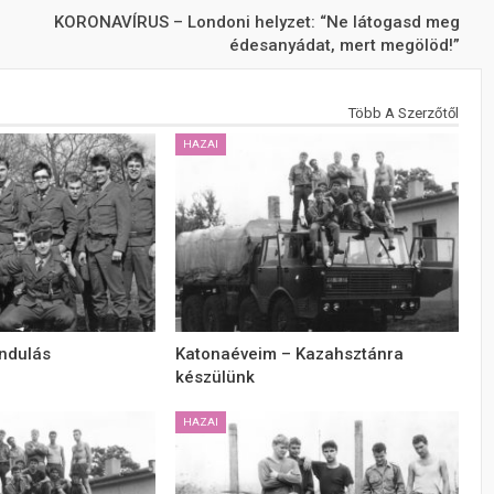
KORONAVÍRUS – Londoni helyzet: “Ne látogasd meg
édesanyádat, mert megölöd!”
Több A Szerzőtől
HAZAI
Indulás
Katonaéveim – Kazahsztánra
készülünk
HAZAI