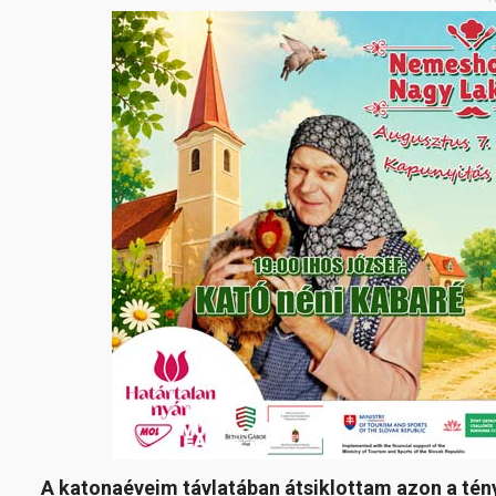
A katonaéveim távlatában átsiklottam azon a tén