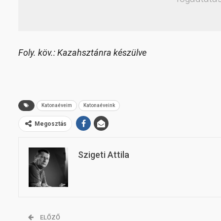
Foly. köv.: Kazahsztánra készülve
Katonaéveim
Katonaéveink
Megosztás
Szigeti Attila
ELŐZŐ