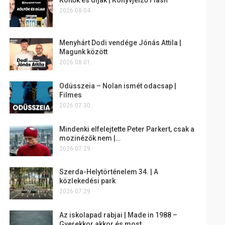
2026.08.04.
Menyhárt Dodi vendége Jónás Attila |
Magunk között
2026.08.01.
Odüsszeia – Nolan ismét odacsap |
Filmes
2026.07.30.
Mindenki elfelejtette Peter Parkert, csak a
mozinézők nem |…
2026.07.29.
Szerda-Helytörténelem 34. | A
közlekedési park
2026.07.29.
Az iskolapad rabjai | Made in 1988 –
Gyerekkor akkor és most