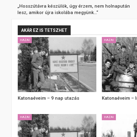
„Hosszútávra készülök, úgy érzem, nem holnapután
lesz, amikor újra iskolába megyünk…“
AKÁR EZ IS TETSZHET
HAZAI
HAZAI
Katonaéveim – 9 nap utazás
Katonaéveim – 
HAZAI
HAZAI