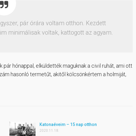
gyszer, pár órára voltam otthon. Kezdett
im minimálisak voltak, kattogott az agyam.
ak pár hónappal, elküldették maguknak a civil ruhát, ami ott
m hasonló termetűt, akitől kölcsönkértem a holmiját,
Katonaéveim – 15 nap otthon
2020.11.18.