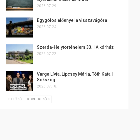
2026.07.29.
Egygólos előnnyel a visszavágóra
2026.07.24.
Szerda-Helytörténelem 33. | A kórház
2026.07.22.
Varga Lívia, Lipcsey Mária, Tóth Kata |
Sokszög
2026.07.18.
ELŐZŐ
KÖVETKEZŐ