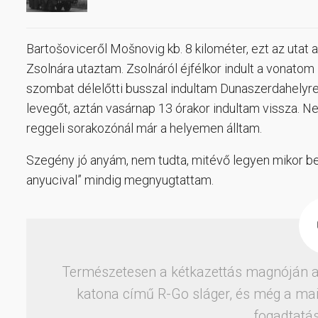
Bartošoviceről Mošnovig kb. 8 kilométer, ezt az utat
Zsolnára utaztam. Zsolnáról éjfélkor indult a vonat
szombat délelőtti busszal indultam Dunaszerdahelyre
levegőt, aztán vasárnap 13 órakor indultam vissza. Ne
reggeli sorakozónál már a helyemen álltam.
Szegény jó anyám, nem tudta, mitévő legyen mikor beá
anyucival” mindig megnyugtattam.
Természetesen a kétkazettás magnóján az
katona című R-Go sláger, és még a ma
fogadtatá