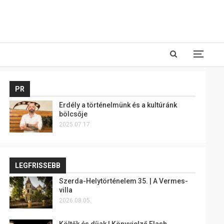
PR
Erdély a történelmünk és a kultúránk
bölcsője
2025.07.17.
LEGFRISSEBB
Szerda-Helytörténelem 35. | A Vermes-
villa
2026.08.05.
Költők és díjak | Könyvjelző Flash