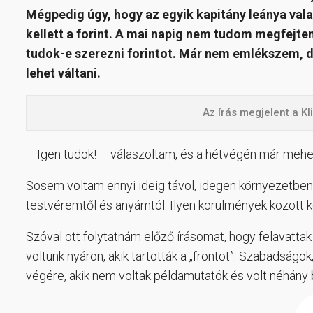
Mégpedig úgy, hogy az egyik kapitány leánya va
kellett a forint. A mai napig nem tudom megfejten
tudok-e szerezni forintot. Már nem emlékszem, 
lehet váltani.
Az írás megjelent a K
– Igen tudok! – válaszoltam, és a hétvégén már mehe
Sosem voltam ennyi ideig távol, idegen környezetben 
testvéremtől és anyámtól. Ilyen körülmények között ke
Szóval ott folytatnám előző írásomat, hogy felavatt
voltunk nyáron, akik tartották a „frontot”. Szabadságo
végére, akik nem voltak példamutatók és volt néhány 