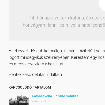
14. hónapja voltam katona, és csak e
honvágyam lenni, és mivel a napi teendő
A fél évvel idősebb katonák, akik már a civil előtt volt
lógott mindegyikük szekrényében. Kerestem egy hozzá
és megszerveztem a hazautat.
Péntek késő délután indultam.
KAPCSOLÓDÓ TARTALOM
Katonaéveim – civilbe vonulás
2020.12.11.