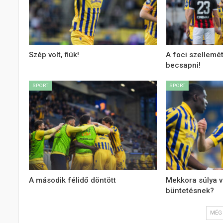
Szép volt, fiúk!
A foci szellemé
becsapni!
SPORT
SPORT
A második félidő döntött
Mekkora súlya v
büntetésnek?
MÉG 