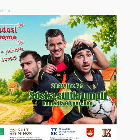
eklám