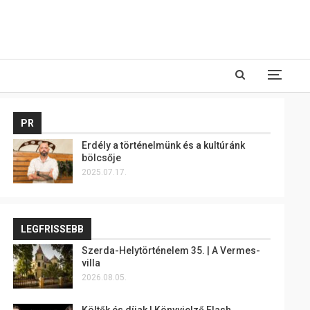
PR
Erdély a történelmünk és a kultúránk
bölcsője
2025.07.17.
LEGFRISSEBB
Szerda-Helytörténelem 35. | A Vermes-
villa
2026.08.05.
Költők és díjak | Könyvjelző Flash