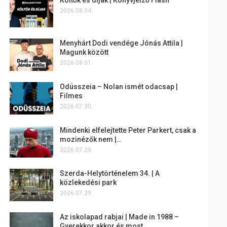
2026.08.04.
Menyhárt Dodi vendége Jónás Attila |
Magunk között
2026.08.01.
Odüsszeia – Nolan ismét odacsap |
Filmes
2026.07.30.
Mindenki elfelejtette Peter Parkert, csak a
mozinézők nem |…
2026.07.29.
Szerda-Helytörténelem 34. | A
közlekedési park
2026.07.29.
Az iskolapad rabjai | Made in 1988 –
Gyerekkor akkor és most