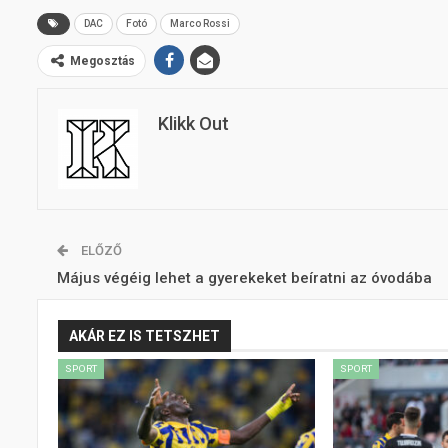
DAC
Fotó
Marco Rossi
Megosztás
Klikk Out
ELŐZŐ
Május végéig lehet a gyerekeket beíratni az óvodába
AKÁR EZ IS TETSZHET
SPORT
SPORT