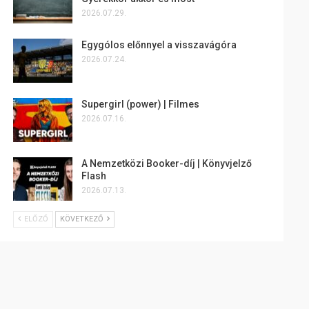
2026.07.29.
Egygólos előnnyel a visszavágóra
2026.07.24.
Supergirl (power) | Filmes
2026.07.16.
A Nemzetközi Booker-díj | Könyvjelző
Flash
2026.07.13.
ELŐZŐ
KÖVETKEZŐ