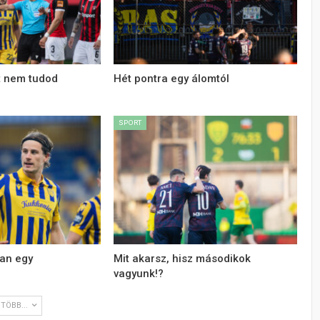
t nem tudod
Hét pontra egy álomtól
SPORT
an egy
Mit akarsz, hisz másodikok
vagyunk!?
TÖBB...