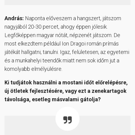
András:
Naponta előveszem a hangszert, játszom
nagyjából 20-30 percet, ahogy éppen jólesik.
Legfőképpen magyar nótát, népzenét játszom. De
most elkezdtem például Ion Dragoi román prímás
játékát hallgatni, tanulni. Igaz, felületesen, az egyetemi
és a munkahelyi teendők miatt nem sok időm jut a
komolyabb elmélyülésre.
Ki tudjátok használni a mostani időt előrelépésre,
új ötletek fejlesztésére, vagy ezt a zenekartagok
távolsága, esetleg másvalami gátolja?