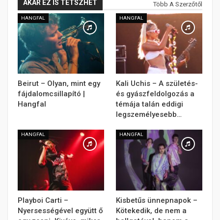
AKÁR EZ IS TETSZHET
Több A Szerzőtől
HANGFAL
HANGFAL
Beirut – Olyan, mint egy
Kali Uchis – A születés-
fájdalomcsillapító |
és gyászfeldolgozás a
Hangfal
témája talán eddigi
legszemélyesebb…
HANGFAL
HANGFAL
Playboi Carti –
Kisbetűs ünnepnapok –
Nyersességével együtt ő
Kötekedik, de nem a