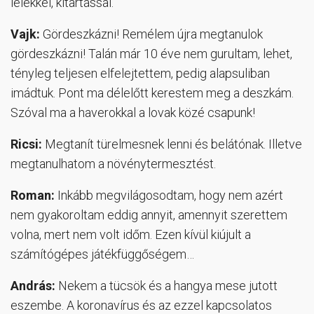
lélekkel, kitartással.
Vajk:
Gördeszkázni! Remélem újra megtanulok
gördeszkázni! Talán már 10 éve nem gurultam, lehet,
tényleg teljesen elfelejtettem, pedig alapsuliban
imádtuk. Pont ma délelőtt kerestem meg a deszkám.
Szóval ma a haverokkal a lovak közé csapunk!
Ricsi:
Megtanít türelmesnek lenni és belátónak. Illetve
megtanulhatom a növénytermesztést.
Roman:
Inkább megvilágosodtam, hogy nem azért
nem gyakoroltam eddig annyit, amennyit szerettem
volna, mert nem volt időm. Ezen kívül kiújult a
számítógépes játékfüggőségem…
András:
Nekem a tücsök és a hangya mese jutott
eszembe. A koronavírus és az ezzel kapcsolatos