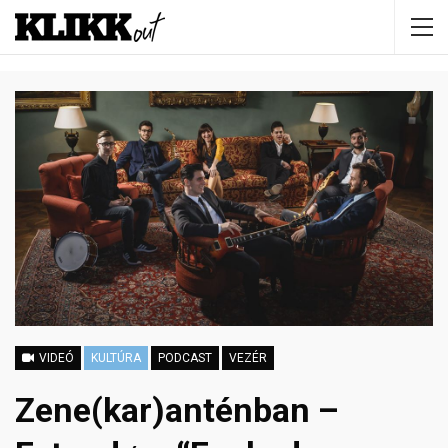
VIDEÓ
KULTÚRA
PODCAST
VEZÉR
Zene(kar)anténban –