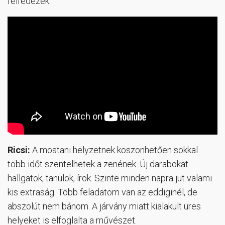
felfedezek.
Ricsi:
A mostani helyzetnek köszönhetően sokkal
több időt szentelhetek a zenének. Új darabokat
hallgatok, tanulok, írok. Szinte minden napra jut valami
kis extraság. Több feladatom van az eddiginél, de
abszolút nem bánom. A járvány miatt kialakult üres
helyeket is elfoglalta a művészet.