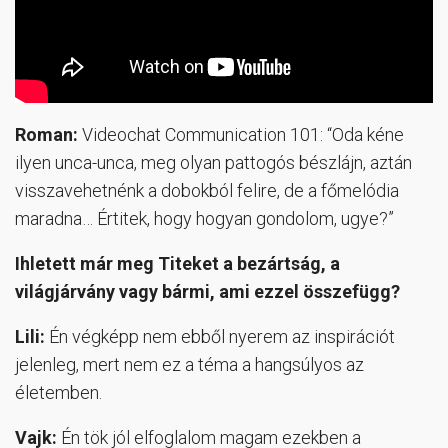
Roman:
Videochat Communication 101: “Oda kéne
ilyen unca-unca, meg olyan pattogós bészlájn, aztán
visszavehetnénk a dobokból felire, de a főmelódia
maradna… Értitek, hogy hogyan gondolom, ugye?”
Ihletett már meg Titeket a bezártság, a
világjárvány vagy bármi, ami ezzel összefügg?
Lili:
Én végképp nem ebből nyerem az inspirációt
jelenleg, mert nem ez a téma a hangsúlyos az
életemben.
Vajk:
Én tök jól elfoglalom magam ezekben a