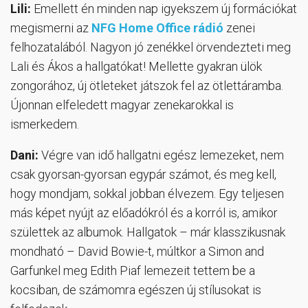
Lili:
Emellett én minden nap igyekszem új formációkat
megismerni az
NFG Home Office rádió
zenei
felhozatalából. Nagyon jó zenékkel örvendezteti meg
Lali és Ákos a hallgatókat! Mellette gyakran ülök
zongorához, új ötleteket játszok fel az ötlettáramba.
Újonnan elfeledett magyar zenekarokkal is
ismerkedem.
Dani:
Végre van idő hallgatni egész lemezeket, nem
csak gyorsan-gyorsan egypár számot, és meg kell,
hogy mondjam, sokkal jobban élvezem. Egy teljesen
más képet nyújt az előadókról és a korról is, amikor
születtek az albumok. Hallgatok – már klasszikusnak
mondható – David Bowie-t, múltkor a Simon and
Garfunkel meg Edith Piaf lemezeit tettem be a
kocsiban, de számomra egészen új stílusokat is