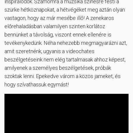
inspirálódok. Számomra a muzsika színesre festi a
szürke hétköznapokat, a hétvégéket meg aztán olyan
vastagon, hogy az már mesébe illő! A zenekaros
előrehaladásban valamilyen szinten korlátoz
bennünket a távolság, viszont ennek ellenére is
tevékenykedünk. Néha nehezebb megmagyarázni azt,
amit szeretnénk, ugyanis a videochates
beszélgetéseink nem elég tartalmasak ahhoz képest,
amilyenek a személyes beszélgetések, próbák
szoktak lenni. Epekedve várom a közös jameket, és
hogy szívathassuk egymást!