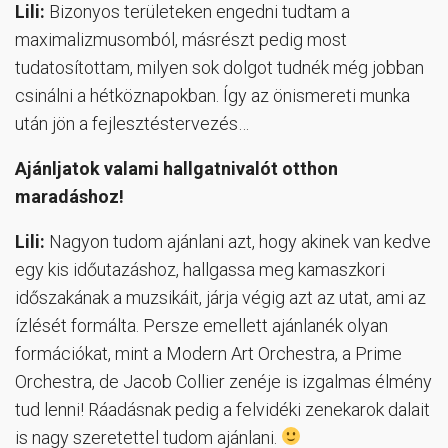
Lili:
Bizonyos területeken engedni tudtam a
maximalizmusomból, másrészt pedig most
tudatosítottam, milyen sok dolgot tudnék még jobban
csinálni a hétköznapokban. Így az önismereti munka
után jön a fejlesztéstervezés…
Ajánljatok valami hallgatnivalót otthon
maradáshoz!
Lili:
Nagyon tudom ajánlani azt, hogy akinek van kedve
egy kis időutazáshoz, hallgassa meg kamaszkori
időszakának a muzsikáit, járja végig azt az utat, ami az
ízlését formálta. Persze emellett ajánlanék olyan
formációkat, mint a Modern Art Orchestra, a Prime
Orchestra, de Jacob Collier zenéje is izgalmas élmény
tud lenni! Ráadásnak pedig a felvidéki zenekarok dalait
is nagy szeretettel tudom ajánlani.