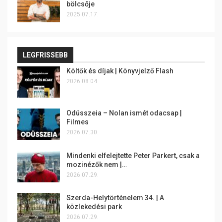
bölcsője
2025.07.17.
LEGFRISSEBB
Költők és díjak | Könyvjelző Flash
2026.08.04.
Odüsszeia – Nolan ismét odacsap |
Filmes
2026.07.30.
Mindenki elfelejtette Peter Parkert, csak a
mozinézők nem |…
2026.07.29.
Szerda-Helytörténelem 34. | A
közlekedési park
2026.07.29.