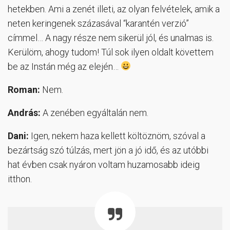
hetekben. Ami a zenét illeti, az olyan felvételek, amik a
neten keringenek százasával “karantén verzió”
címmel… A nagy része nem sikerül jól, és unalmas is.
Kerülöm, ahogy tudom! Túl sok ilyen oldalt követtem
be az Instán még az elején…
Roman:
Nem.
András:
A zenében egyáltalán nem.
Dani:
Igen, nekem haza kellett költöznöm, szóval a
bezártság szó túlzás, mert jön a jó idő, és az utóbbi
hat évben csak nyáron voltam huzamosabb ideig
itthon.