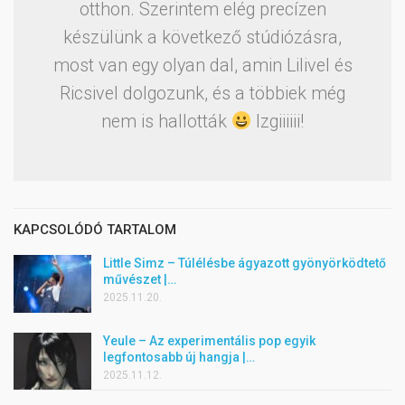
otthon. Szerintem elég precízen
készülünk a következő stúdiózásra,
most van egy olyan dal, amin Lilivel és
Ricsivel dolgozunk, és a többiek még
nem is hallották
Izgiiiiii!
KAPCSOLÓDÓ TARTALOM
Little Simz – Túlélésbe ágyazott gyönyörködtető
művészet |…
2025.11.20.
Yeule – Az experimentális pop egyik
legfontosabb új hangja |…
2025.11.12.