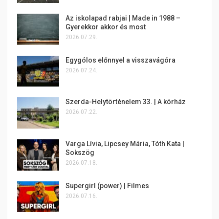
Az iskolapad rabjai | Made in 1988 –
Gyerekkor akkor és most
2026.07.29.
Egygólos előnnyel a visszavágóra
2026.07.24.
Szerda-Helytörténelem 33. | A kórház
2026.07.22.
Varga Lívia, Lipcsey Mária, Tóth Kata |
Sokszög
2026.07.18.
Supergirl (power) | Filmes
2026.07.16.