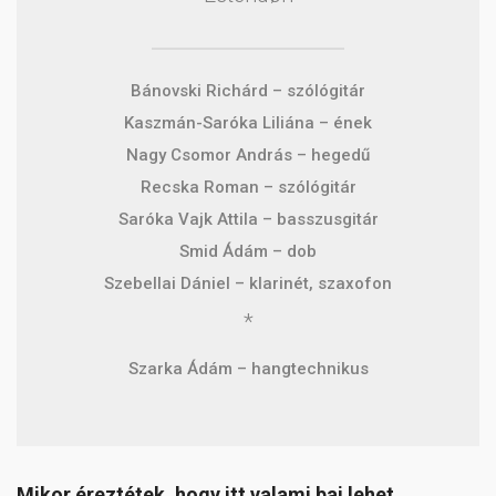
Bánovski Richárd – szólógitár
Kaszmán-Saróka Liliána – ének
Nagy Csomor András – hegedű
Recska Roman – szólógitár
Saróka Vajk Attila – basszusgitár
Smid Ádám – dob
Szebellai Dániel – klarinét, szaxofon
*
Szarka Ádám – hangtechnikus
Mikor éreztétek, hogy itt valami baj lehet