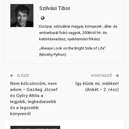
Szilvási Tibor
Európai, szlovákiai magyar, környezet-, állat- és
emberbarát fickó vagyok, 2008-tól hír- és
kattintásvadász, nyelvtannáci firkász.
„Always Look on the Bright Side of Life“
(Monthy Python)
ELŐZŐ
KÖVETKEZŐ
Nem kölcsönzöm, nem
Így élünk mi, vidéken!
adom – Gazdag József
(Ankét – 2. rész)
és Győry Attila a
legjobb, legkedvesebb
és a legszebb
könyveiről