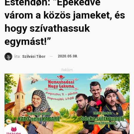
Estendøn: “Epekedve
várom a közös jameket, és
hogy szívathassuk
egymást!”
2020.05.08.
Írta:
Szilvási Tibor
Reklám