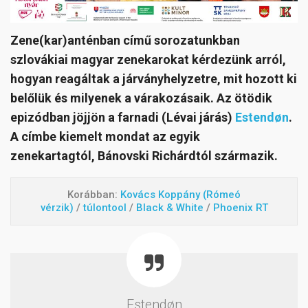
Zene(kar)anténban című sorozatunkban
szlovákiai magyar zenekarokat kérdezünk arról,
hogyan reagáltak a járványhelyzetre, mit hozott ki
belőlük és milyenek a várakozásaik. Az ötödik
epizódban jöjjön a farnadi (Lévai járás)
Estendøn
.
A címbe kiemelt mondat az egyik
zenekartagtól, Bánovski Richárdtól származik.
Korábban:
Kovács Koppány (Rómeó
vérzik)
/
túlontool
/
Black & White
/
Phoenix RT
Estendøn