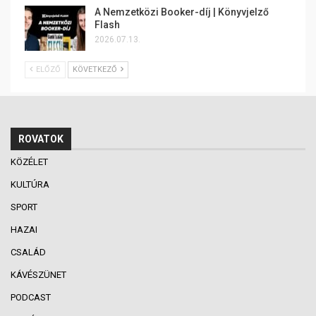
A Nemzetközi Booker-díj | Könyvjelző
Flash
2026.07.13.
ELŐZŐ
KÖVETKEZŐ
ROVATOK
KÖZÉLET
KULTÚRA
SPORT
HAZAI
CSALÁD
KÁVÉSZÜNET
PODCAST