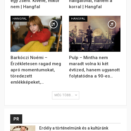
egy zseni. Kivéve, mikor
hallgatóval, hanem a
nem | Hangfal
korral | Hangfal
HANGFAL
HANGFAL
Barkóczi Noémi –
Pulp – Mintha nem
Érzékletesen ragad meg
maradt volna ki két
apró momentumokat,
évtized, hanem ugyanott
töredezett
folytatódna a 90-es…
emlékképeket,…
MÉG TÖBB...
PR
Erdély a történelmünk és a kultúránk