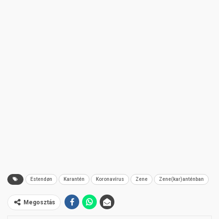
Estendøn
Karantén
Koronavírus
Zene
Zene(kar)anténban
Megosztás