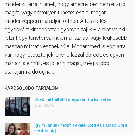
mindenkit arra intenek, hogy amennyiben nem érzi jól
magát, vagy bármilyen tünetet észlel magán,
mindenképpen maradjon otthon. A tesztelés
egyébként kimondottan gyorsan zajlik – amint valaki
jelzi, hogy tünetei vannak, már aznap, vagy legkésőbb
másnap mintát vesznek tőle. Mohammed is épp arra
vár, hogy leteszteljék: enyhe lázzal ébredt, és ugyan
már az is elmúlt, és jól érzi magát, mégis jobb
utánajárni a dolognak.
KAPCSOLÓDÓ TARTALOM
Jövő hét hétfőtől megszűnik a karantén
2023.03.15.
Így mulatunk most! Fekete Dórit és Csicsó Dórit
kérdeztük |…