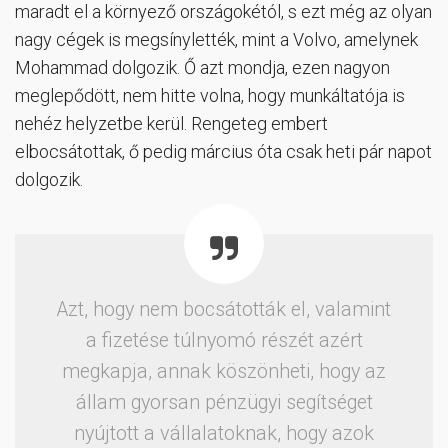
maradt el a környező országokétól, s ezt még az olyan
nagy cégek is megsínylették, mint a Volvo, amelynek
Mohammad dolgozik. Ő azt mondja, ezen nagyon
meglepődött, nem hitte volna, hogy munkáltatója is
nehéz helyzetbe kerül. Rengeteg embert
elbocsátottak, ő pedig március óta csak heti pár napot
dolgozik.
Azt, hogy nem bocsátották el, valamint
a fizetése túlnyomó részét azért
megkapja, annak köszönheti, hogy az
állam gyorsan pénzügyi segítséget
nyújtott a vállalatoknak, hogy azok