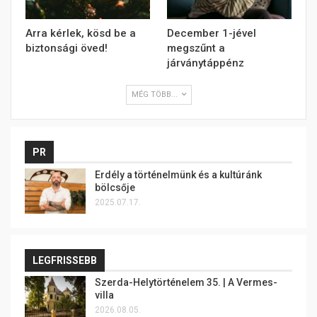
Arra kérlek, kösd be a
December 1-jével
biztonsági öved!
megszűnt a
járványtáppénz
MÉG TÖBB...
PR
Erdély a történelmünk és a kultúránk
bölcsője
2025.07.17.
LEGFRISSEBB
Szerda-Helytörténelem 35. | A Vermes-
villa
2026.08.05.