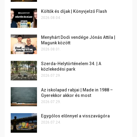
Költők és díjak | Könyvjelző Flash
2026.08.04.
Menyhárt Dodi vendége Jónás Attila |
Magunk között
2026.08.01.
Szerda-Helytörténelem 34. | A
közlekedési park
2026.07.29.
Az iskolapad rabjai | Made in 1988 –
Gyerekkor akkor és most
2026.07.29.
Egygólos előnnyel a visszavágóra
2026.07.24.