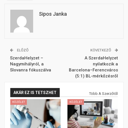
Sipos Janka
ELŐZŐ
KÖVETKEZŐ
SzerdaHelyzet –
A SzerdaHelyzet
Nagymihályról, a
nyilatkozik a
Slovanra fókuszálva
Barcelona–Ferencváros
(5:1) BL-mérkőzésről
AKÁR EZ IS TETSZHET
Több A Szerzőtől
KÖZÉLET
KÖZÉLET