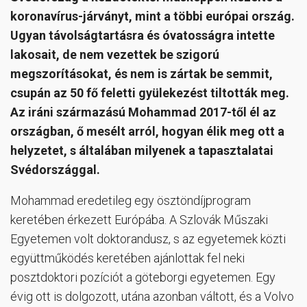
koronavírus-járványt, mint a többi európai ország.
Ugyan távolságtartásra és óvatosságra intette
lakosait, de nem vezettek be szigorú
megszorításokat, és nem is zártak be semmit,
csupán az 50 fő feletti gyülekezést tiltották meg.
Az iráni származású Mohammad 2017-től él az
országban, ő mesélt arról, hogyan élik meg ott a
helyzetet, s általában milyenek a tapasztalatai
Svédországgal.
Mohammad eredetileg egy ösztöndíjprogram
keretében érkezett Európába. A Szlovák Műszaki
Egyetemen volt doktorandusz, s az egyetemek közti
együttműködés keretében ajánlottak fel neki
posztdoktori pozíciót a göteborgi egyetemen. Egy
évig ott is dolgozott, utána azonban váltott, és a Volvo