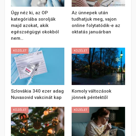
Úgy néz ki, az OP
Az ünnepek után
kategóriába sorolják
tudhatjuk meg, vajon
majd azokat, akik
online folytatódik-e az
egészségügyi okokból
oktatás januárban
nem…
KÖZÉLET
KÖZÉLET
Szlovákia 340 ezer adag
Komoly változások
Nuvaxovid vakcinát kap
jönnek péntektől
KÖZÉLET
KÖZÉLET