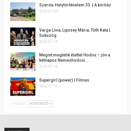
Szerda-Helytörténelem 33. | A kórház
2026.07.22.
Varga Lívia, Lipcsey Mária, Tóth Kata |
Sokszög
2026.07.18.
Megint megtelik élettel Hodos – jön a
kétnapos Nemeshodosi…
2026.07.16.
Supergirl (power) | Filmes
2026.07.16.
ELŐZŐ
KÖVETKEZŐ