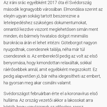
Az iráni srác egyébként 2017 óta él Svédország
második legnagyobb városában. Elmondása szerint az
elején ugyan sokáig tartott beszereznie a
letelepedéshez szükséges dokumentumokat,
onnantól kezdve viszont meglehetősen simán ment
minden, és bármely hivatalos dolgot minimális
bürokrácia árán el lehet intézni. Göteborgot nagyon
nyugodtnak, csendesnek találja, néha már túl
csendesnek is. Az emberekről pedig az volt az első
benyomása, hogy kimondottan relaxáltak, sokkal
ráérősebbek annál, amit egyébként megszokott. Ez
pedig alapvetően jó, bár néha idegesítheti az embert,
ha gyorsan meg akar csinálni valamit.
Svédországot februárban érte el a koronavírus első
hulláma. Az ország vezetői akkor a lakosokat arra
kérték, hogy vigyázzanak az idősekre, rossz