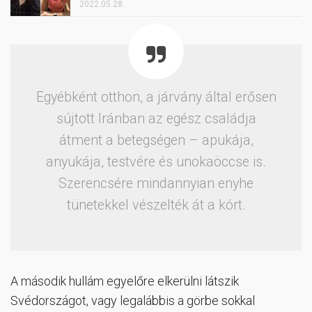
2022.05.28.
Egyébként otthon, a járvány által erősen
sújtott Iránban az egész családja
átment a betegségen – apukája,
anyukája, testvére és unokaöccse is.
Szerencsére mindannyian enyhe
tünetekkel vészelték át a kórt.
A második hullám egyelőre elkerülni látszik
Svédországot, vagy legalábbis a görbe sokkal