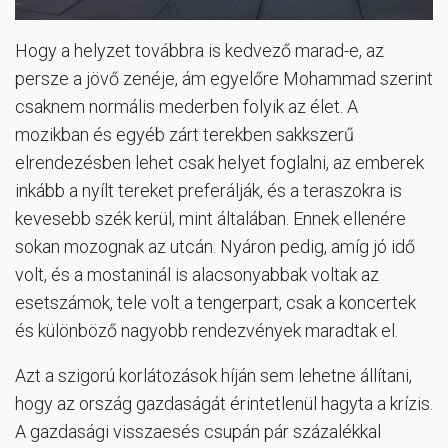
Hogy a helyzet továbbra is kedvező marad-e, az
persze a jövő zenéje, ám egyelőre Mohammad szerint
csaknem normális mederben folyik az élet. A
mozikban és egyéb zárt terekben sakkszerű
elrendezésben lehet csak helyet foglalni, az emberek
inkább a nyílt tereket preferálják, és a teraszokra is
kevesebb szék kerül, mint általában. Ennek ellenére
sokan mozognak az utcán. Nyáron pedig, amíg jó idő
volt, és a mostaninál is alacsonyabbak voltak az
esetszámok, tele volt a tengerpart, csak a koncertek
és különböző nagyobb rendezvények maradtak el.
Azt a szigorú korlátozások híján sem lehetne állítani,
hogy az ország gazdaságát érintetlenül hagyta a krízis.
A gazdasági visszaesés csupán pár százalékkal