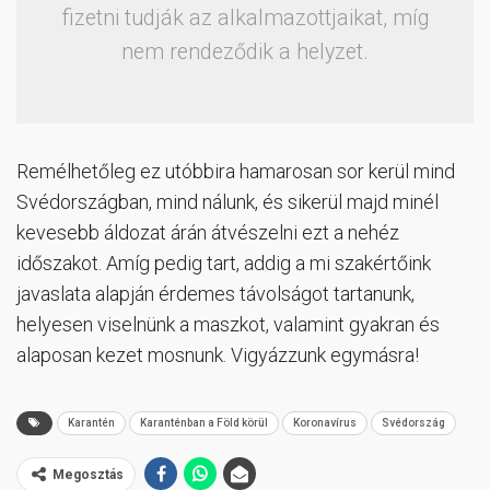
fizetni tudják az alkalmazottjaikat, míg
nem rendeződik a helyzet.
Remélhetőleg ez utóbbira hamarosan sor kerül mind
Svédországban, mind nálunk, és sikerül majd minél
kevesebb áldozat árán átvészelni ezt a nehéz
időszakot. Amíg pedig tart, addig a mi szakértőink
javaslata alapján érdemes távolságot tartanunk,
helyesen viselnünk a maszkot, valamint gyakran és
alaposan kezet mosnunk. Vigyázzunk egymásra!
Karantén
Karanténban a Föld körül
Koronavírus
Svédország
Megosztás