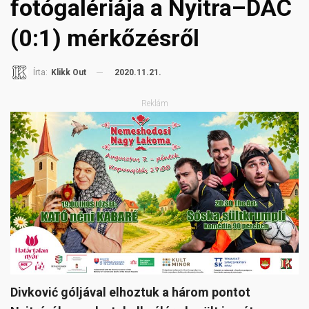
fotógalériája a Nyitra–DAC
(0:1) mérkőzésről
2020.11.21.
Írta:
Klikk Out
Reklám
Divković góljával elhoztuk a három pontot