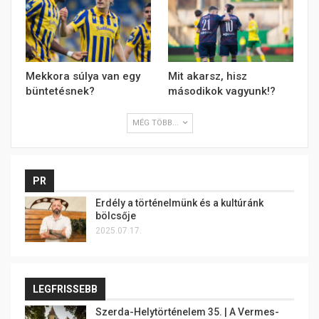
Mekkora súlya van egy
Mit akarsz, hisz
büntetésnek?
másodikok vagyunk!?
MÉG TÖBB...
PR
Erdély a történelmünk és a kultúránk
bölcsője
2025.07.17.
LEGFRISSEBB
Szerda-Helytörténelem 35. | A Vermes-