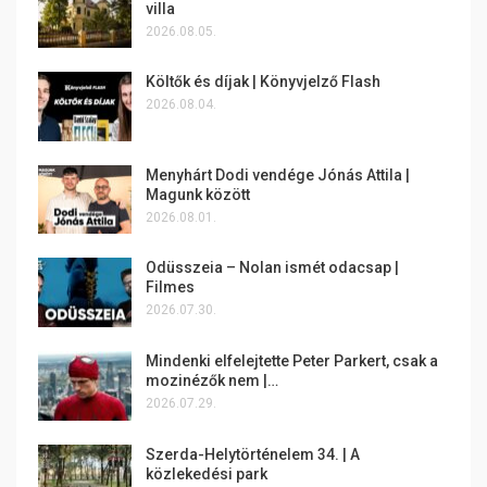
villa
2026.08.05.
Költők és díjak | Könyvjelző Flash
2026.08.04.
Menyhárt Dodi vendége Jónás Attila |
Magunk között
2026.08.01.
Odüsszeia – Nolan ismét odacsap |
Filmes
2026.07.30.
Mindenki elfelejtette Peter Parkert, csak a
mozinézők nem |…
2026.07.29.
Szerda-Helytörténelem 34. | A
közlekedési park