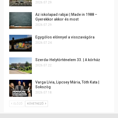
2026.07.29.
Az iskolapad rabjai | Made in 1988 –
Gyerekkor akkor és most
2026.07.29.
Egygólos előnnyel a visszavágóra
2026.07.24.
Szerda-Helytörténelem 33. | A kórház
2026.07.22.
Varga Lívia, Lipcsey Mária, Tóth Kata |
Sokszög
2026.07.18.
ELŐZŐ
KÖVETKEZŐ