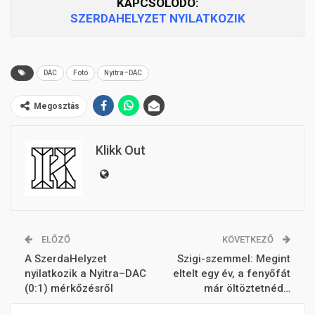
KAPCSOLÓDÓ:
SZERDAHELYZET NYILATKOZIK
DAC
Fotó
Nyitra–DAC
Megosztás
Klikk Out
ELŐZŐ
KÖVETKEZŐ
A SzerdaHelyzet
Szigi-szemmel: Megint
nyilatkozik a Nyitra–DAC
eltelt egy év, a fenyőfát
(0:1) mérkőzésről
már öltöztetnéd…