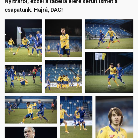
Nyitráról, ezzel a tabella élére került ismét a
csapatunk. Hajrá, DAC!