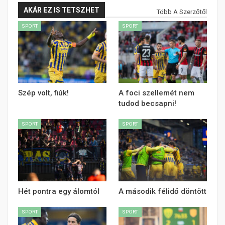
AKÁR EZ IS TETSZHET
Több A Szerzőtől
SPORT
SPORT
Szép volt, fiúk!
A foci szellemét nem
tudod becsapni!
SPORT
SPORT
Hét pontra egy álomtól
A második félidő döntött
SPORT
SPORT