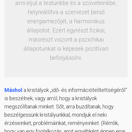
ami eljut a testünkbe és a szöveteinkbe,
helyreállítva a szervezet belső
energiamezőjét, a harmonikus
állapotot. Ezért egyrészt fizikai,
másrészt viszont a pszichikai
állapotunkat is képesek pozitívan
befolyásolni.
Máshol
a kristályok „idő- és információtelítettségéről”
is beszélnek, vagy arról, hogy a kristályok
megszólítanak minket. Sőt, arra buzdítanak, hogy
beszélgessünk kristályunkkal, mondjuk el neki
érzéseinket, problémáinkat, reményeinket. (Rémlik,
hogy van egy foglalkozás, amit egyébként éppen erre