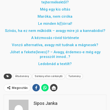
tejtermékektől?
Még egy kis oltás
Maróka, nem ciróka
Le minden k(l)órral!
Szívás, ha ez nem működik – avagy mire jó a kannabidiol?
A kézmosás rövid története
Vonzó alternatíva, avagy mit tudnak a mágnesek?
Jöhet a fekete(leves)? – Avagy, érdemes-e még egy
presszót innod…?
Ledobnád a textilt?
Áltudomány
Sárkány ellen sárkányfű
Tudomány
Megosztás
Sipos Janka