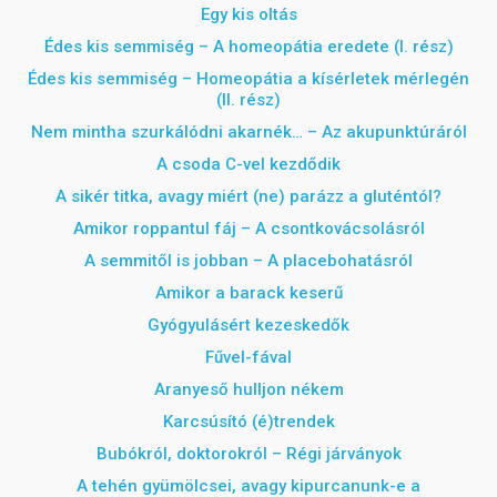
Egy kis oltás
Édes kis semmiség – A homeopátia eredete (I. rész)
Édes kis semmiség – Homeopátia a kísérletek mérlegén
(II. rész)
Nem mintha szurkálódni akarnék… – Az akupunktúráról
A csoda C-vel kezdődik
A sikér titka, avagy miért (ne) parázz a gluténtól?
Amikor roppantul fáj – A csontkovácsolásról
A semmitől is jobban – A placebohatásról
Amikor a barack keserű
Gyógyulásért kezeskedők
Fűvel-fával
Aranyeső hulljon nékem
Karcsúsító (é)trendek
Bubókról, doktorokról – Régi járványok
A tehén gyümölcsei, avagy kipurcanunk-e a