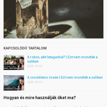
KAPCSOLÓDÓ TARTALOM
A rokon, akit letagadnál? | Ezt nem mondták a
suliban
2025.10.29.
A csodálatos óceán | Ezt nem mondták a suliban
2025.10.13.
Hogyan és mire használják őket ma?