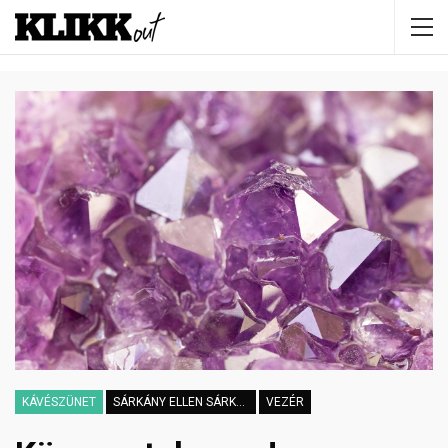
KÁVÉSZÜNET
SÁRKÁNY ELLEN SÁRKÁNYFŰ
VEZÉR