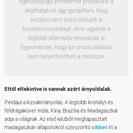
egészségügyi problémát próbálunk a
segítségével úgy gyógyítani, hogy
közben nem konzultálunk a
kezelőorvosunkkal. Arra ugyanis a
legtöbb alternatív terapeuta is
figyelmeztet, hogy az orvosi ellátást
nem helyettesítheti a módszer.
Ettől eltekintve is vannak azért árnyoldalak.
Például a kizsákmányolás. A legtöbb kristályt és
féldrágakövet India, Kína, Brazília és Madagaszkár
adja a világnak. Az első kézből megtapasztalt
madagaszkári állapotokról szívszorító
cikket
írt a