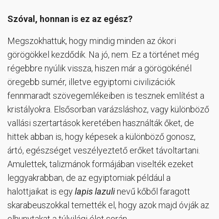
Szóval, honnan is ez az egész?
Megszokhattuk, hogy mindig minden az ókori
görögökkel kezdődik. Na jó, nem. Ez a történet még
régebbre nyúlik vissza, hiszen már a görögökénél
öregebb sumér, illetve egyiptomi civilizációk
fennmaradt szövegemlékeiben is tesznek említést a
kristályokra. Elsősorban varázsláshoz, vagy különböző
vallási szertartások keretében használták őket, de
hittek abban is, hogy képesek a különböző gonosz,
ártó, egészséget veszélyeztető erőket távoltartani.
Amulettek, talizmánok formájában viselték ezeket
leggyakrabban, de az egyiptomiak például a
halottjaikat is egy
lapis lazuli
nevű kőből faragott
skarabeuszokkal temették el, hogy azok majd óvják az
elhunytakat a túlvilági élet során.