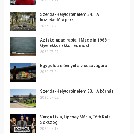
2026.07.29.
Szerda-Helytörténelem 34. | A
közlekedési park
2026.07.29.
Az iskolapad rabjai | Made in 1988 –
Gyerekkor akkor és most
2026.07.29.
Egygólos előnnyel a visszavágóra
2026.07.24.
Szerda-Helytörténelem 33. | A kórház
2026.07.22.
Varga Lívia, Lipcsey Mária, Tóth Kata |
Sokszög
2026.07.18.