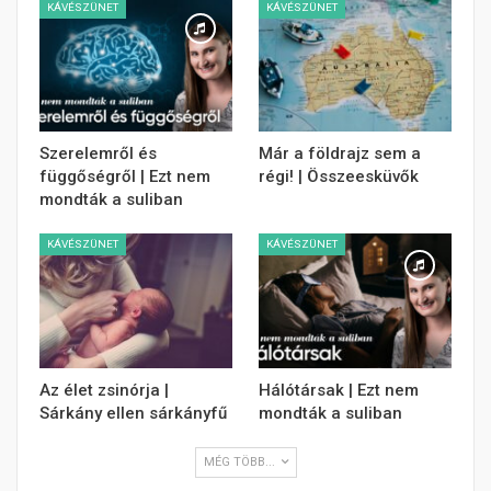
KÁVÉSZÜNET
KÁVÉSZÜNET
Szerelemről és
Már a földrajz sem a
függőségről | Ezt nem
régi! | Összeesküvők
mondták a suliban
KÁVÉSZÜNET
KÁVÉSZÜNET
Az élet zsinórja |
Hálótársak | Ezt nem
Sárkány ellen sárkányfű
mondták a suliban
MÉG TÖBB...