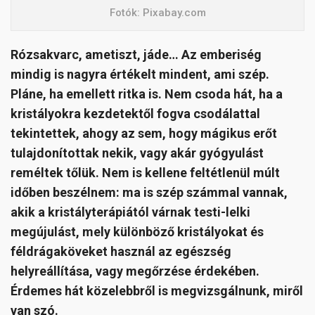
Fotók: Pixabay.com
Rózsakvarc, ametiszt, jáde… Az emberiség
mindig is nagyra értékelt mindent, ami szép.
Pláne, ha emellett ritka is. Nem csoda hát, ha a
kristályokra kezdetektől fogva csodálattal
tekintettek, ahogy az sem, hogy mágikus erőt
tulajdonítottak nekik, vagy akár gyógyulást
reméltek tőlük. Nem is kellene feltétlenül múlt
időben beszélnem: ma is szép számmal vannak,
akik a kristályterápiától várnak testi-lelki
megújulást, mely különböző kristályokat és
féldrágaköveket használ az egészség
helyreállítása, vagy megőrzése érdekében.
Érdemes hát közelebbről is megvizsgálnunk, miről
van szó.