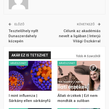
ELŐZŐ
KÖVETKEZŐ
Tesztelőhely nyílt
Célunk az akadémiás
Dunaszerdahely
nevelt a ligában | Interjú
közepén
Világi Oszkárral
AKÁR EZ IS TETSZHET
Több A Szerzőtől
KÁVÉSZÜNET
KÁVÉSZÜNET
I mint influenza |
Állati érzékek | Ezt nem
Sárkány ellen sárkányfű
mondták a suliban