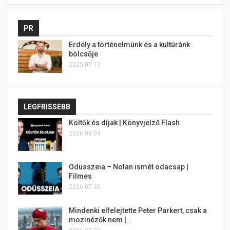
PR
Erdély a történelmünk és a kultúránk
bölcsője
2025.07.17.
LEGFRISSEBB
Költők és díjak | Könyvjelző Flash
2026.08.04.
Odüsszeia – Nolan ismét odacsap |
Filmes
2026.07.30.
Mindenki elfelejtette Peter Parkert, csak a
mozinézők nem |…