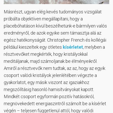
Másrészt, ugyan elég kevés tudományos vizsgálat
próbálta objektíven megállapítani, hogy a
placebóhatáson kívül beszélhetünk-e bármilyen valós
eredményről, de azok egyike sem támasztja alá az
egész hatékonyságát. Christopher French és kollégái
például kieszeltek egy ötletes
kísérletet
, melyben a
résztvevőket megkérték, hogy kristályokkal
meditáljanak, majd számoljanak be élményeikről.
Amiről a résztvevők nem tudtak, az az, hogy az egyik
csoport valódi kristályok jelenlétében végezte a
gyakorlatot, egy másik viszont az igaziakhoz
megszólításig hasonló hamisítványokat kapott.
Mindkét csoport egyformán pozitív hatásokról,
megnövekedett energiaszintről számolt be a kísérlet
végén – teljesen függetlenül attól, hogy valódi