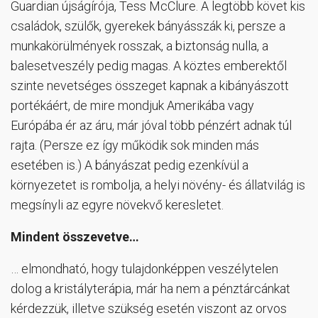
Guardian újságírója, Tess McClure. A legtöbb követ kis
családok, szülők, gyerekek bányásszák ki, persze a
munkakörülmények rosszak, a biztonság nulla, a
balesetveszély pedig magas. A köztes emberektől
szinte nevetséges összeget kapnak a kibányászott
portékáért, de mire mondjuk Amerikába vagy
Európába ér az áru, már jóval több pénzért adnak túl
rajta. (Persze ez így működik sok minden más
esetében is.) A bányászat pedig ezenkívül a
környezetet is rombolja, a helyi növény- és állatvilág is
megsínyli az egyre növekvő keresletet.
Mindent összevetve…
… elmondható, hogy tulajdonképpen veszélytelen
dolog a kristályterápia, már ha nem a pénztárcánkat
kérdezzük, illetve szükség esetén viszont az orvos