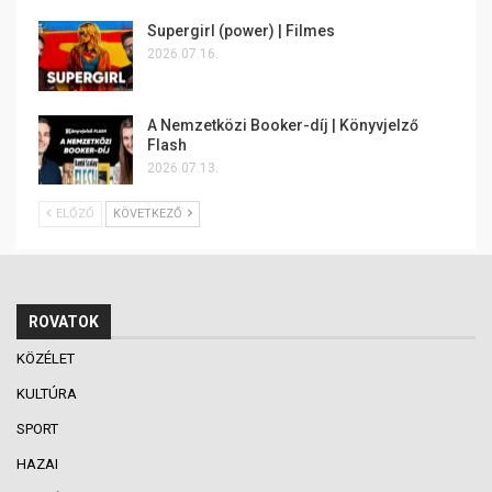
Supergirl (power) | Filmes
2026.07.16.
A Nemzetközi Booker-díj | Könyvjelző
Flash
2026.07.13.
ELŐZŐ
KÖVETKEZŐ
ROVATOK
KÖZÉLET
KULTÚRA
SPORT
HAZAI