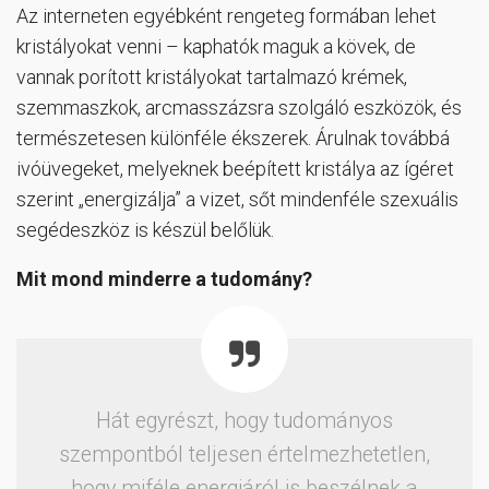
Az interneten egyébként rengeteg formában lehet
kristályokat venni – kaphatók maguk a kövek, de
vannak porított kristályokat tartalmazó krémek,
szemmaszkok, arcmasszázsra szolgáló eszközök, és
természetesen különféle ékszerek. Árulnak továbbá
ivóüvegeket, melyeknek beépített kristálya az ígéret
szerint „energizálja” a vizet, sőt mindenféle szexuális
segédeszköz is készül belőlük.
Mit mond minderre a tudomány?
Hát egyrészt, hogy tudományos
szempontból teljesen értelmezhetetlen,
hogy miféle energiáról is beszélnek a