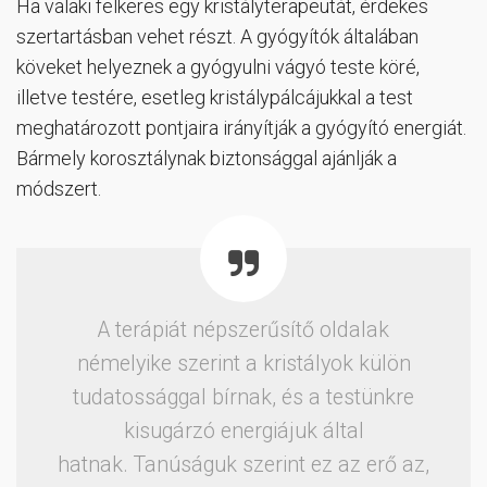
Ha valaki felkeres egy kristályterapeutát, érdekes
szertartásban vehet részt. A gyógyítók általában
köveket helyeznek a gyógyulni vágyó teste köré,
illetve testére, esetleg kristálypálcájukkal a test
meghatározott pontjaira irányítják a gyógyító energiát.
Bármely korosztálynak biztonsággal ajánlják a
módszert.
A terápiát népszerűsítő oldalak
némelyike szerint a kristályok külön
tudatossággal bírnak, és a testünkre
kisugárzó energiájuk által
hatnak. Tanúságuk szerint ez az erő az,