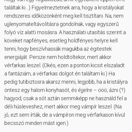
találtak ki…) Figyelmeztetnek arra, hogy a kristályokat
rendszeres időközönként meg kell tisztítani. Na, nem
ujjlenyomateltávolításra gondolnak, vagy egyszerű
folyó víz alatti mosásra. A használati utasítás szerint a
köveket napfényes, esetleg holdfényes helyre kell
tenni, hogy beszívhassák magukba az égitestek
energiáját. Persze nem holdtöltekor, mert akkor
vérfarkas leszel. (Okés, ezen a ponton kicsit elszaladt
a fantáziám, a vérfarkas dolgot én találtam ki.) Ha
pedig tutibiztosra akarsz menni, legjobb, ha a kristályra
öntesz egy halom konyhasót, és éjjelre – ööö, ázni (?)
hagyod, csak a sót aztán semmiképp ne használd fel a
déli húsleveshez, mert akkor meg vámpír leszel. (Na
jó, ezt sem írták, de a vámpíron meg vérfarkason kívül
becsszó minden mást igen.)