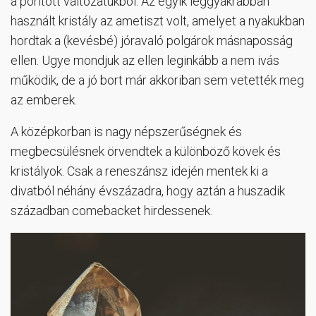
a porított változatukból. Az egyik leggyakrabban
használt kristály az ametiszt volt, amelyet a nyakukban
hordtak a (kevésbé) jóravaló polgárok másnaposság
ellen. Ugye mondjuk az ellen leginkább a nem ivás
működik, de a jó bort már akkoriban sem vetették meg
az emberek.
A középkorban is nagy népszerűségnek és
megbecsülésnek örvendtek a különböző kövek és
kristályok. Csak a reneszánsz idején mentek ki a
divatból néhány évszázadra, hogy aztán a huszadik
században comebacket hirdessenek.