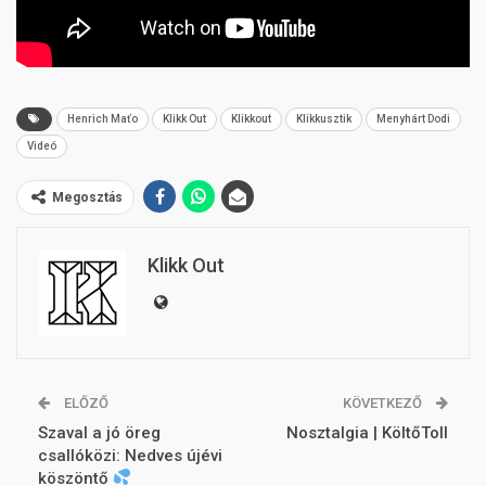
Henrich Maťo
Klikk Out
Klikkout
Klikkusztik
Menyhárt Dodi
Videó
Megosztás
Klikk Out
ELŐZŐ
KÖVETKEZŐ
Szaval a jó öreg
Nosztalgia | KöltőToll
csallóközi: Nedves újévi
köszöntő