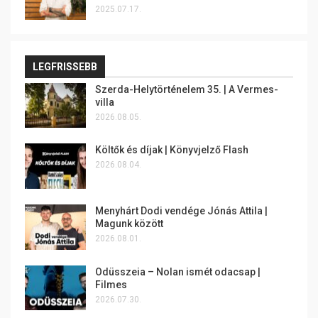
2025.07.17.
LEGFRISSEBB
Szerda-Helytörténelem 35. | A Vermes-
villa
2026.08.05.
Költők és díjak | Könyvjelző Flash
2026.08.04.
Menyhárt Dodi vendége Jónás Attila |
Magunk között
2026.08.01.
Odüsszeia – Nolan ismét odacsap |
Filmes
2026.07.30.