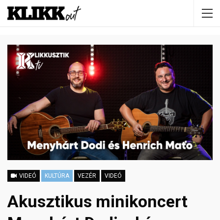
VIDEÓ
KULTÚRA
VEZÉR
VIDEÓ
Akusztikus minikoncert