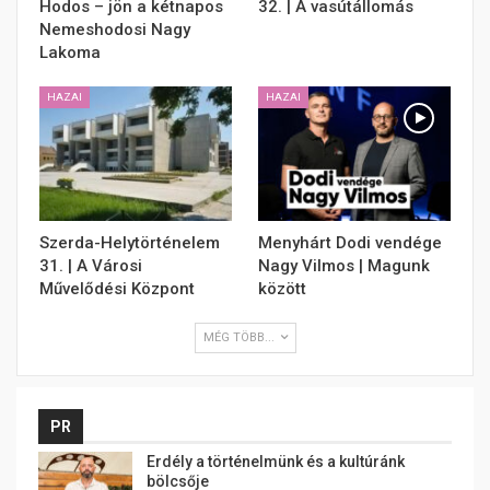
Hodos – jön a kétnapos
32. | A vasútállomás
Nemeshodosi Nagy
Lakoma
HAZAI
HAZAI
Szerda-Helytörténelem
Menyhárt Dodi vendége
31. | A Városi
Nagy Vilmos | Magunk
Művelődési Központ
között
MÉG TÖBB...
PR
Erdély a történelmünk és a kultúránk
bölcsője