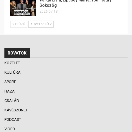
Varga Lívia, Lipcsey Mária, Tóth Kata |
Sokszög
2026.07.18.
ELŐZŐ
KÖVETKEZŐ
ROVATOK
KÖZÉLET
KULTÚRA
SPORT
HAZAI
CSALÁD
KÁVÉSZÜNET
PODCAST
VIDEÓ