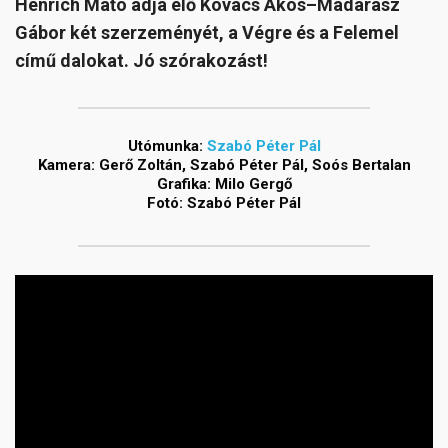
Henrich Maťo adja elő Kovács Ákos–Madarász
Gábor két szerzeményét, a Végre és a Felemel
című dalokat. Jó szórakozást!
Utómunka:
Szabó Péter Pál
Kamera: Gerő Zoltán, Szabó Péter Pál, Soós Bertalan
Grafika: Milo Gergő
Fotó: Szabó Péter Pál