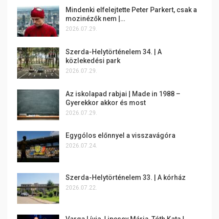
Mindenki elfelejtette Peter Parkert, csak a
mozinézők nem |…
2026.07.29.
Szerda-Helytörténelem 34. | A
közlekedési park
2026.07.29.
Az iskolapad rabjai | Made in 1988 –
Gyerekkor akkor és most
2026.07.29.
Egygólos előnnyel a visszavágóra
2026.07.24.
Szerda-Helytörténelem 33. | A kórház
2026.07.22.