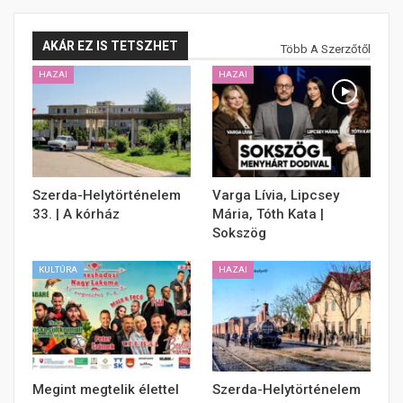
AKÁR EZ IS TETSZHET
Több A Szerzőtől
HAZAI
HAZAI
Szerda-Helytörténelem
Varga Lívia, Lipcsey
33. | A kórház
Mária, Tóth Kata |
Sokszög
KULTÚRA
HAZAI
Megint megtelik élettel
Szerda-Helytörténelem