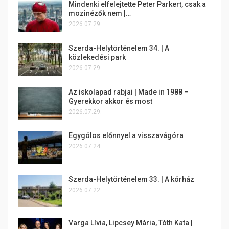
Mindenki elfelejtette Peter Parkert, csak a
mozinézők nem |…
2026.07.29.
Szerda-Helytörténelem 34. | A
közlekedési park
2026.07.29.
Az iskolapad rabjai | Made in 1988 –
Gyerekkor akkor és most
2026.07.29.
Egygólos előnnyel a visszavágóra
2026.07.24.
Szerda-Helytörténelem 33. | A kórház
2026.07.22.
Varga Lívia, Lipcsey Mária, Tóth Kata |