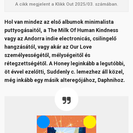
A cikk megjelent a Klikk Out 2025/03. számában.
Hol van mindez az első albumok minimalista
puttyogásaitól, a The Milk Of Human Kindness
vagy az Andorra indie electronicás, csilingelő
hangzásától, vagy akár az Our Love
személyességétől, mélységeitől és
rétegzettségétől. A Honey leginkább a legutóbbi,
öt évvel ezelőtti, Suddenly c. lemezhez áll közel,
még inkább egy másik alteregójához, Daphnihoz.