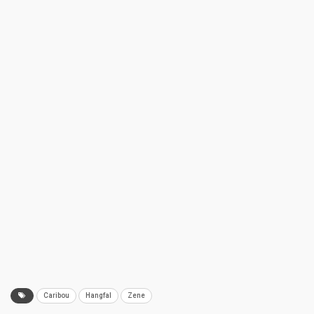
Caribou
Hangfal
Zene