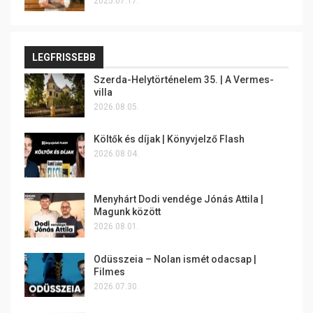
2025.07.17.
LEGFRISSEBB
Szerda-Helytörténelem 35. | A Vermes-
villa
2026.08.05.
Költők és díjak | Könyvjelző Flash
2026.08.04.
Menyhárt Dodi vendége Jónás Attila |
Magunk között
2026.08.01.
Odüsszeia – Nolan ismét odacsap |
Filmes
2026.07.30.