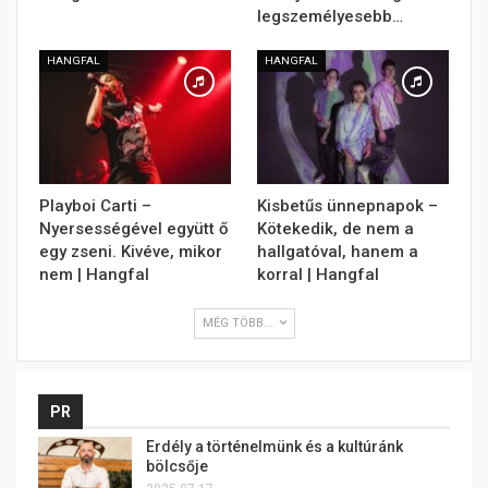
legszemélyesebb…
HANGFAL
HANGFAL
Playboi Carti –
Kisbetűs ünnepnapok –
Nyersességével együtt ő
Kötekedik, de nem a
egy zseni. Kivéve, mikor
hallgatóval, hanem a
nem | Hangfal
korral | Hangfal
MÉG TÖBB...
PR
Erdély a történelmünk és a kultúránk
bölcsője