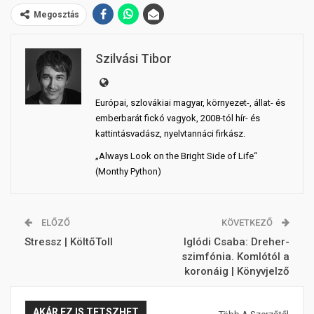
Megosztás
Szilvási Tibor
Európai, szlovákiai magyar, környezet-, állat- és
emberbarát fickó vagyok, 2008-tól hír- és
kattintásvadász, nyelvtannáci firkász.
„Always Look on the Bright Side of Life“
(Monthy Python)
ELŐZŐ
KÖVETKEZŐ
Stressz | KöltőToll
Iglódi Csaba: Dreher-
szimfónia. Komlótól a
koronáig | Könyvjelző
AKÁR EZ IS TETSZHET