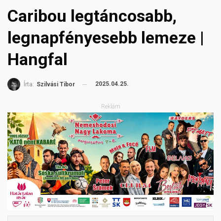
Caribou legtáncosabb,
legnapfényesebb lemeze |
Hangfal
2025.04.25.
Írta:
Szilvási Tibor
Reklám