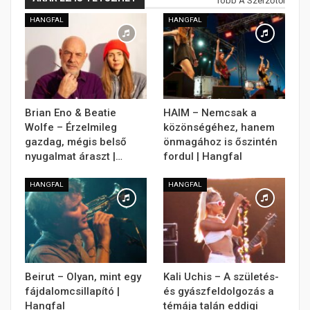
Több A Szerzőtől
HANGFAL
HANGFAL
Brian Eno & Beatie
HAIM – Nemcsak a
Wolfe – Érzelmileg
közönségéhez, hanem
gazdag, mégis belső
önmagához is őszintén
nyugalmat áraszt |…
fordul | Hangfal
HANGFAL
HANGFAL
Beirut – Olyan, mint egy
Kali Uchis – A születés-
fájdalomcsillapító |
és gyászfeldolgozás a
Hangfal
témája talán eddigi