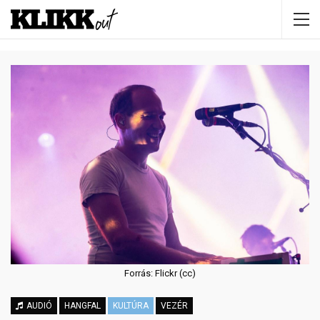
Forrás: Flickr (cc)
AUDIÓ
HANGFAL
KULTÚRA
VEZÉR