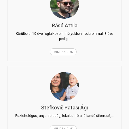
Rásó Attila
Körülbelül 10 éve foglalkozom mélyebben irodalommal, 8 éve
pedig…
MINDEN CIKK
Štefkovič Patasi Ági
Pszichológus, anya, feleség, lokálpatrióta, állandó útkereső,…
MINDEN CIKK