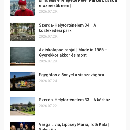
Mindenki elfelejtette Peter Parkert, csak a
mozinézők nem |…
2026.07.29.
Szerda-Helytörténelem 34. | A
közlekedési park
2026.07.29.
Az iskolapad rabjai | Made in 1988 –
Gyerekkor akkor és most
2026.07.29.
Egygólos előnnyel a visszavágóra
2026.07.24.
Szerda-Helytörténelem 33. | A kórház
2026.07.22.
Varga Lívia, Lipcsey Mária, Tóth Kata |
Sokszög