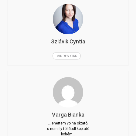
Szlávik Cyntia
MINDEN CIKK
Varga Bianka
...lehettem volna oktató,
s nem ily töltőtoll koptató
bohém…