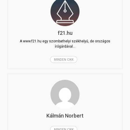
f21.hu
A www.f21.hu egy szombathelyi székhelyű, de országos
írógárdával…
MINDEN CIKK
Kálmán Norbert
MINDEN CIKK