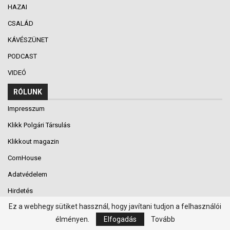
HAZAI
CSALÁD
KÁVÉSZÜNET
PODCAST
VIDEÓ
RÓLUNK
Impresszum
Klikk Polgári Társulás
Klikkout magazin
CornHouse
Adatvédelem
Hirdetés
Ez a webhegy sütiket hassznál, hogy javítani tudjon a felhasználói
Kapcsolat
élményen.
Elfogadás
Tovább
KÖZÖSSÉGI MÉDIA