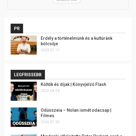
PR
Erdély a történelmünk és a kultúránk
bölcsője
2025.07.17.
LEGFRISSEBB
Költők és díjak | Könyvjelző Flash
2026.08.04.
Odüsszeia – Nolan ismét odacsap |
Filmes
2026.07.30.