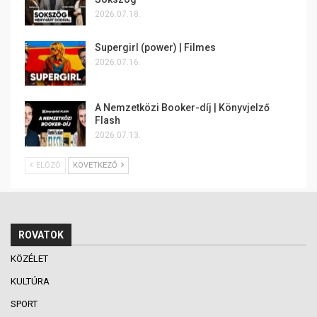
2026.07.18.
Supergirl (power) | Filmes
2026.07.16.
A Nemzetközi Booker-díj | Könyvjelző
Flash
2026.07.13.
ELŐZŐ
KÖVETKEZŐ
ROVATOK
KÖZÉLET
KULTÚRA
SPORT