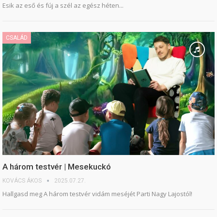
Esik az eső és fúj a szél az egész héten...
CSALÁD
A három testvér | Mesekuckó
KOVÁCS ÁKOS
2025.07.27.
Hallgasd meg A három testvér vidám meséjét Parti Nagy Lajostól!