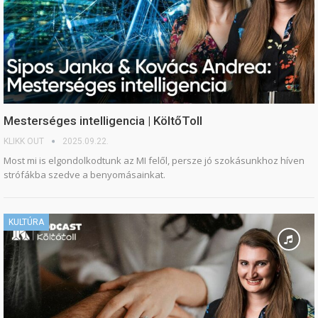
Mesterséges intelligencia | KöltőToll
KLIKK OUT
2025.09.22.
Most mi is elgondolkodtunk az MI felől, persze jó szokásunkhoz híven
strófákba szedve a benyomásainkat.
KULTÚRA