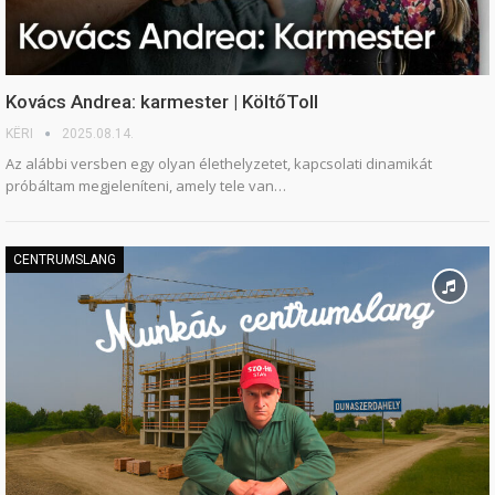
Kovács Andrea: karmester | KöltőToll
KËRI
2025.08.14.
Az alábbi versben egy olyan élethelyzetet, kapcsolati dinamikát
próbáltam megjeleníteni, amely tele van…
CENTRUMSLANG