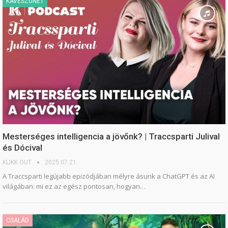
KÁVÉSZÜNET
Mesterséges intelligencia a jövőnk? | Traccsparti Julival
és Dócival
KLIKK OUT
2025.07.21.
A Traccsparti legújabb epizódjában mélyre ásunk a ChatGPT és az AI
világában: mi ez az egész pontosan, hogyan…
CSALÁD