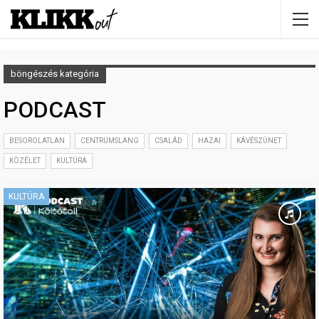
böngészés kategória
PODCAST
BESOROLATLAN
CENTRUMSLANG
CSALÁD
HAZAI
KÁVÉSZÜNET
KÖZÉLET
KULTÚRA
KULTÚRA