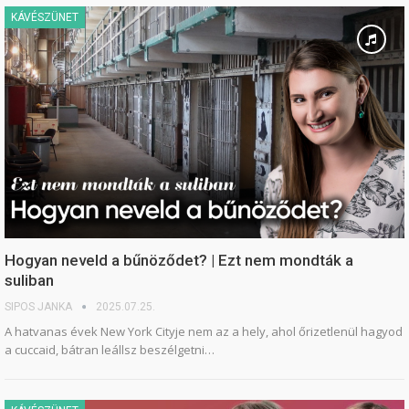
KÁVÉSZÜNET
Hogyan neveld a bűnöződet? | Ezt nem mondták a
suliban
SIPOS JANKA
2025.07.25.
A hatvanas évek New York Cityje nem az a hely, ahol őrizetlenül hagyod
a cuccaid, bátran leállsz beszélgetni…