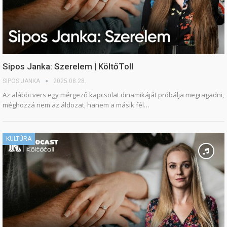
Sipos Janka: Szerelem | KöltőToll
SIPOS JANKA
2025.08.28.
Az alábbi vers egy mérgező kapcsolat dinamikáját próbálja megragadni,
méghozzá nem az áldozat, hanem a másik fél…
KULTÚRA