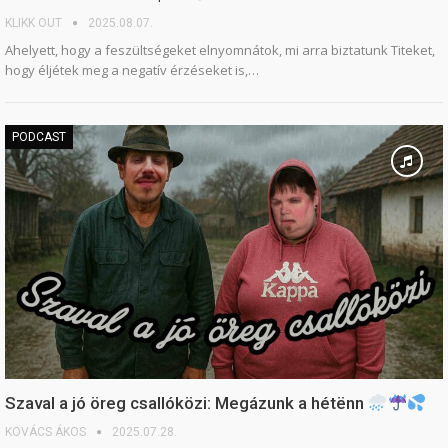
KLIKK OUT
2025.08.07.
Ahelyett, hogy a feszültségeket elnyomnátok, mi arra biztatunk Titeket,
hogy éljétek meg a negatív érzéseket is,…
PODCAST
Szaval a jó öreg csallóközi: Megázunk a hétënn
KOVÁCS ÁKOS
2025.07.28.