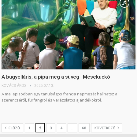
A bugyelláris, a pipa meg a süveg | Mesekuckó
KOVÁCS ÁKOS
2025.07.13.
A mai epizódban egy tanulságos francia népmesét hallhatsz a
szerencséről, furfangról és varázslatos ajándékokról.
ELŐZŐ
1
2
3
4
…
68
KÖVETKEZŐ