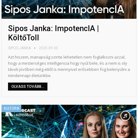
Sipos Janka: ImpotencIA |
KöltőToll
SIPOS JANKA
2025.09.30.
Azt hiszem, manapság szinte lehetetlen nem foglalkozni azzal,
hogy a mesterséges intelligencia hogy nyúl bele, és a nem is oly
távoli jövőben még ettől is mennyivel erősebben fog belenyúlni a
mindennapi életünkbe.
OLVASS TOVÁBB...
KULTÚRA