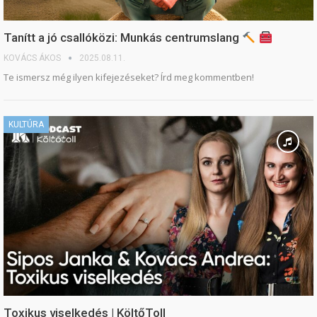
Tanítt a jó csallóközi: Munkás centrumslang
KOVÁCS ÁKOS
2025.08.11.
Te ismersz még ilyen kifejezéseket? Írd meg kommentben!
KULTÚRA
Toxikus viselkedés | KöltőToll