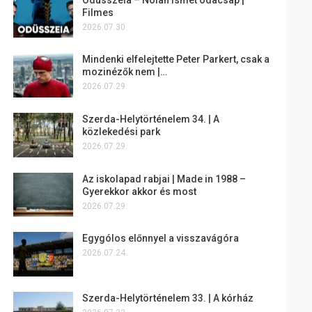
Filmes
2026.07.30.
Mindenki elfelejtette Peter Parkert, csak a
mozinézők nem |…
2026.07.29.
Szerda-Helytörténelem 34. | A
közlekedési park
2026.07.29.
Az iskolapad rabjai | Made in 1988 –
Gyerekkor akkor és most
2026.07.29.
Egygólos előnnyel a visszavágóra
2026.07.24.
Szerda-Helytörténelem 33. | A kórház