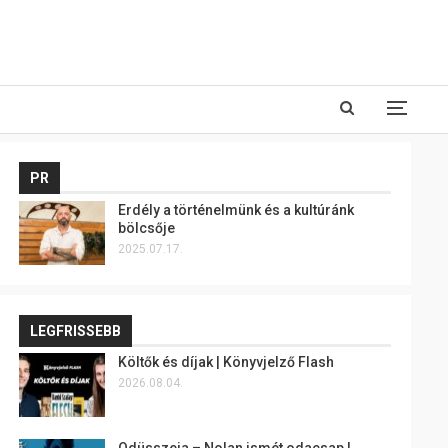
PR
Erdély a történelmünk és a kultúránk
bölcsője
2025.07.17.
LEGFRISSEBB
Költők és díjak | Könyvjelző Flash
2026.08.04.
Odüsszeia – Nolan ismét odacsap |