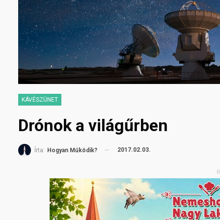
KÁVÉSZÜNET
Drónok a világűrben
2017.02.03.
Írta:
Hogyan Működik?
R