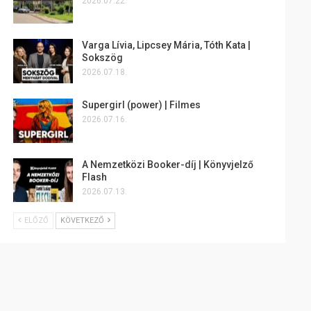
2026.07.22.
Varga Lívia, Lipcsey Mária, Tóth Kata |
Sokszög
2026.07.18.
Supergirl (power) | Filmes
2026.07.16.
A Nemzetközi Booker-díj | Könyvjelző
Flash
2026.07.13.
ELŐZŐ
KÖVETKEZŐ