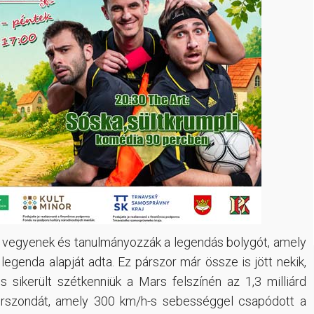
at vegyenek és tanulmányozzák a legendás bolygót, amely
egenda alapját adta. Ez párszor már össze is jött nekik,
 sikerült szétkenniük a Mars felszínén az 1,3 milliárd
li űrszondát, amely 300 km/h-s sebességgel csapódott a