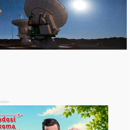
eklám