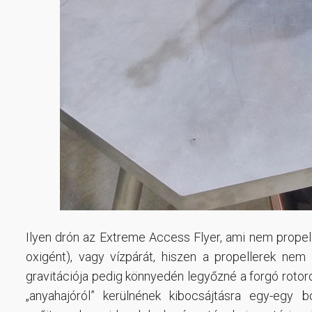
Ilyen drón az Extreme Access Flyer, ami nem propel
oxigént), vagy vízpárát, hiszen a propellerek nem
gravitációja pedig könnyedén legyőzné a forgó rotoro
„anyahajóról” kerülnének kibocsájtásra egy-egy b