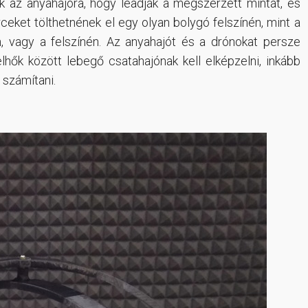
k az anyahajóra, hogy leadják a megszerzett mintát, és
ceket tölthetnének el egy olyan bolygó felszínén, mint a
, vagy a felszínén. Az anyahajót és a drónokat persze
lhők között lebegő csatahajónak kell elképzelni, inkább
 számítani.