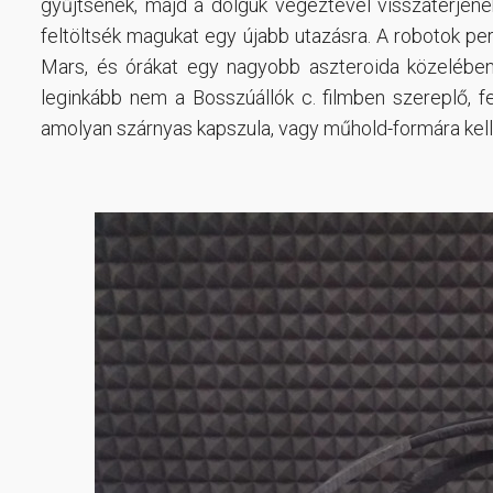
gyűjtsenek, majd a dolguk végeztével visszatérjene
feltöltsék magukat egy újabb utazásra. A robotok per
Mars, és órákat egy nagyobb aszteroida közelében
leginkább nem a Bosszúállók c. filmben szereplő, fe
amolyan szárnyas kapszula, vagy műhold-formára kell