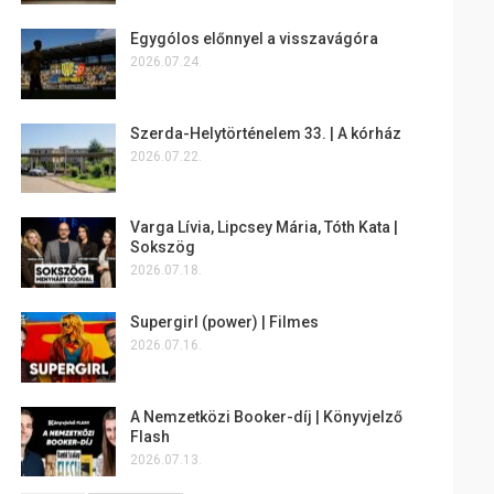
Egygólos előnnyel a visszavágóra
2026.07.24.
Szerda-Helytörténelem 33. | A kórház
2026.07.22.
Varga Lívia, Lipcsey Mária, Tóth Kata |
Sokszög
2026.07.18.
Supergirl (power) | Filmes
2026.07.16.
A Nemzetközi Booker-díj | Könyvjelző
Flash
2026.07.13.