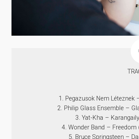
TRA
1. Pegazusok Nem Léteznek – T
2. Philip Glass Ensemble – Gl
3. Yat-Kha – Karangail
4. Wonder Band – Freedom 
5. Bruce Springsteen – Dan