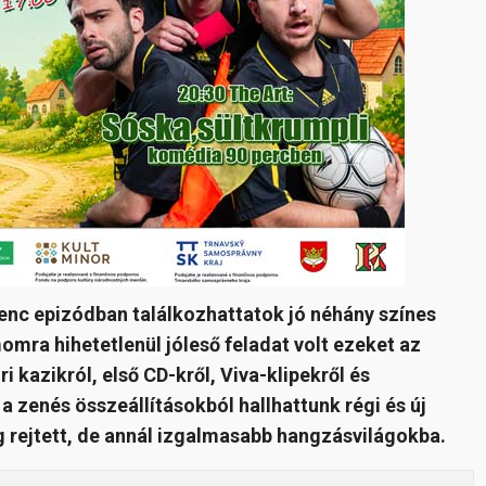
lenc epizódban találkozhattatok jó néhány
színes
mra hihetetlenül jóleső feladat volt ezeket az
i kazikról, első CD-kről, Viva-klipekről és
a zenés összeállításokból hallhattunk régi és új
g rejtett, de annál izgalmasabb hangzásvilágokba.