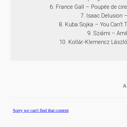
6. France Gall – Poupée de cire
7. Isaac Delusion –
8. Kuba Sojka – You Can’t Ta
9. Sziámi – Ami
10. Kollár-Klemencz László
A