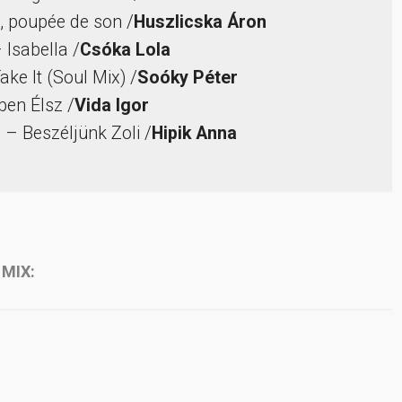
, poupée de son /
Huszlicska Áron
 Isabella /
Csóka Lola
ke It (Soul Mix) /
Soóky Péter
ben Élsz /
Vida Igor
 – Beszéljünk Zoli /
Hipik Anna
 MIX: