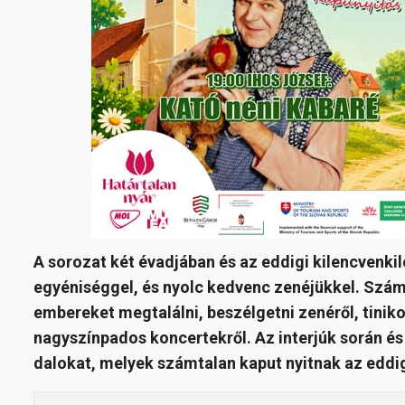
A sorozat két évadjában és az eddigi kilencvenki
egyéniséggel, és nyolc kedvenc zenéjükkel. Számo
embereket megtalálni, beszélgetni zenéről, tinikor
nagyszínpados koncertekről. Az interjúk során és 
dalokat, melyek számtalan kaput nyitnak az eddi