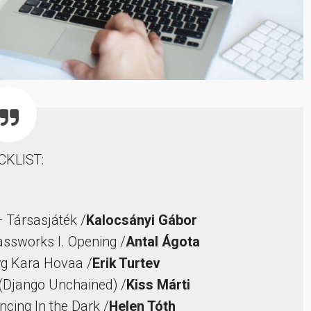
CKLIST:
ársasjáték /
Kalocsányi Gábor
assworks I. Opening /
Antal Ágota
yg Kara Hovaa /
Erik Turtev
(Django Unchained) /
Kiss Márti
cing In the Dark /
Helen Tóth