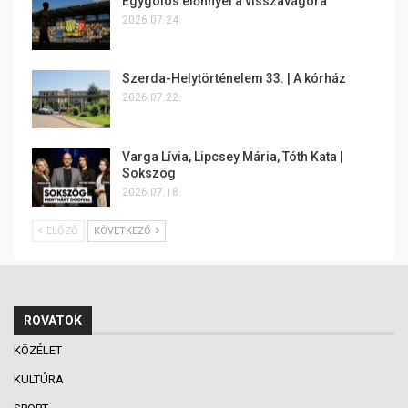
Egygólos előnnyel a visszavágóra
2026.07.24.
Szerda-Helytörténelem 33. | A kórház
2026.07.22.
Varga Lívia, Lipcsey Mária, Tóth Kata |
Sokszög
2026.07.18.
ELŐZŐ
KÖVETKEZŐ
ROVATOK
KÖZÉLET
KULTÚRA