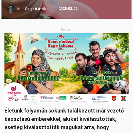
2020.02.02.
Írta:
Szigeti Attila
Reklám
Életünk folyamán sokunk találkozott már vezető
beosztású emberekkel, akiket kiválasztottak,
esetleg kiválasztották magukat arra, hogy