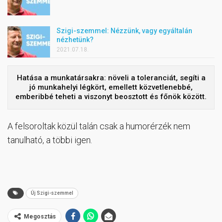
Szigi-szemmel: Nézzünk, vagy egyáltalán
nézhetünk?
2021.07.18.
Hatása a munkatársakra: növeli a toleranciát, segíti a
jó munkahelyi légkört, emellett közvetlenebbé,
emberibbé teheti a viszonyt beosztott és főnök között.
A felsoroltak közül talán csak a humorérzék nem
tanulható, a többi igen.
Új Szigi-szemmel
Megosztás