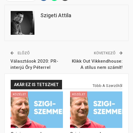
Szigeti Attila
ELŐZŐ
KÖVETKEZŐ
Választások 2020: PR-
Klikk Out Vikkendhouse:
interjú Őry Péterrel
A stílus nem számít!
AKÁR EZ IS TETSZHET
Több A Szerzőtől
KÖZÉLET
KÖZÉLET