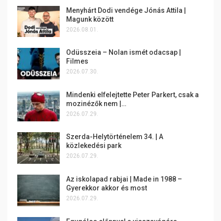
Menyhárt Dodi vendége Jónás Attila |
Magunk között
2026.08.01.
Odüsszeia – Nolan ismét odacsap |
Filmes
2026.07.30.
Mindenki elfelejtette Peter Parkert, csak a
mozinézők nem |…
2026.07.29.
Szerda-Helytörténelem 34. | A
közlekedési park
2026.07.29.
Az iskolapad rabjai | Made in 1988 –
Gyerekkor akkor és most
2026.07.29.