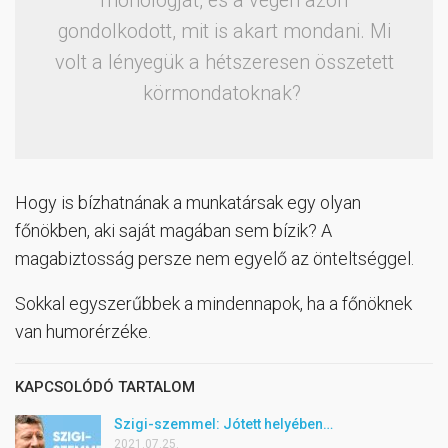
monológját, és a végén azon
gondolkodott, mit is akart mondani. Mi
volt a lényegük a hétszeresen összetett
körmondatoknak?
Hogy is bízhatnának a munkatársak egy olyan
főnökben, aki saját magában sem bízik? A
magabiztosság persze nem egyelő az önteltséggel.
Sokkal egyszerűbbek a mindennapok, ha a főnöknek
van humorérzéke.
KAPCSOLÓDÓ TARTALOM
Szigi-szemmel: Jótett helyében…
2021.07.25.