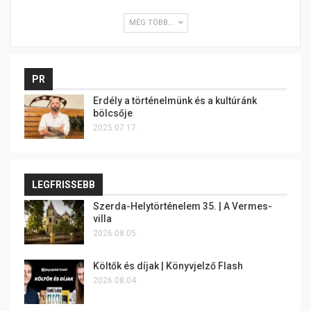
MÉG TÖBB...
PR
Erdély a történelmünk és a kultúránk
bölcsője
2025.07.17.
LEGFRISSEBB
Szerda-Helytörténelem 35. | A Vermes-
villa
2026.08.05.
Költők és díjak | Könyvjelző Flash
2026.08.04.