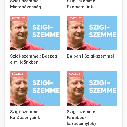
Szigi-szemmel:
Szigi-szemmel:
Mintaházasság
Szemetelünk
KÖZÉLET
KÖZÉLET
Szigi-szemmel: Bezzeg
Bajban l Szigi-szemmel
a mi időnkben!
KÖZÉLET
KÖZÉLET
Szigi-szemmel:
Szigi-szemmel:
Karácsonyaink
Facebook-
karácsony(ok)