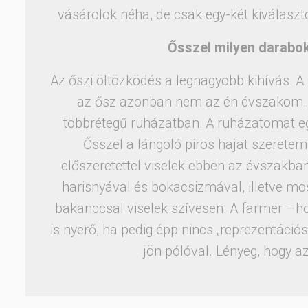
vásárolok néha, de csak egy-két kiválaszto
Ősszel milyen darabok
Az őszi öltözködés a legnagyobb kihívás. A 
az ősz azonban nem az én évszakom. F
többrétegű ruházatban. A ruházatomat e
Ősszel a lángoló piros hajat szeretem,
előszeretettel viselek ebben az évszakb
harisnyával és bokacsizmával, illetve mo
bakanccsal viselek szívesen. A farmer –h
is nyerő, ha pedig épp nincs „reprezentáció
jön pólóval. Lényeg, hogy 