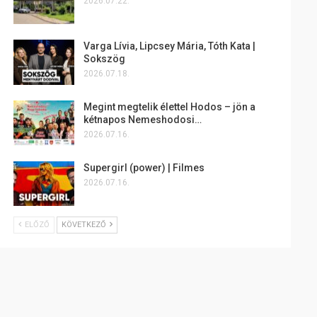
2026.07.22.
Varga Lívia, Lipcsey Mária, Tóth Kata |
Sokszög
2026.07.18.
Megint megtelik élettel Hodos – jön a
kétnapos Nemeshodosi…
2026.07.16.
Supergirl (power) | Filmes
2026.07.16.
ELŐZŐ
KÖVETKEZŐ