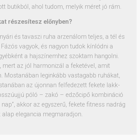
tt butikból, ahol tudom, melyik méret jó rám.
at részesítesz előnyben?
nyári és tavaszi ruha arzenálom teljes, a tél és
ázós vagyok, és nagyon tudok kínlódni a
gyébként a hajszínemhez szoktam hangolni.
 mert az jól harmonizál a feketével, amit
an. Mostanában leginkább vastagabb ruhákat,
stanában az újonnan felfedezett fekete lakk-
osszúujjú póló – zakó – edzőcipő kombináció
s nap”, akkor az egyszerű, fekete fitness nadrág
az alap elegancia megmaradjon.