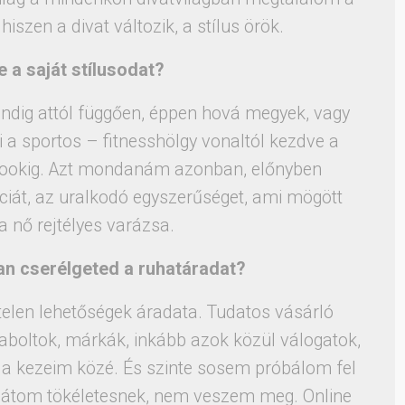
zen a divat változik, a stílus örök.
e a saját stílusodat?
indig attól függően, éppen hová megyek, vagy
a sportos – fitnesshölgy vonaltól kezdve a
-lookig. Azt mondanám azonban, előnyben
ciát, az uralkodó egyszerűséget, ami mögött
a nő rejtélyes varázsa.
an cserélgeted a ruhatáradat?
telen lehetőségek áradata. Tudatos vásárló
boltok, márkák, inkább azok közül válogatok,
a kezeim közé. És szinte sosem próbálom fel
 látom tökéletesnek, nem veszem meg. Online