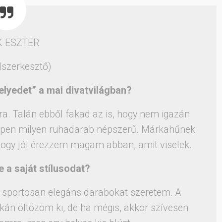
K ESZTER
lszerkesztő)
elyedet” a mai divatvilágban?
a. Talán ebből fakad az is, hogy nem igazán
éppen milyen ruhadarab népszerű. Márkahűnek
ogy jól érezzem magam abban, amit viselek.
e a saját stílusodat?
sportosan elegáns darabokat szeretem. A
kán öltözöm ki, de ha mégis, akkor szívesen