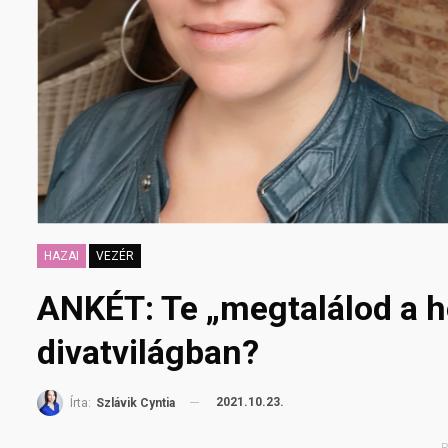
HAZAI
VEZÉR
ANKÉT: Te „megtalálod a h
divatvilágban?
2021.10.23.
Írta:
Szlávik Cyntia
R