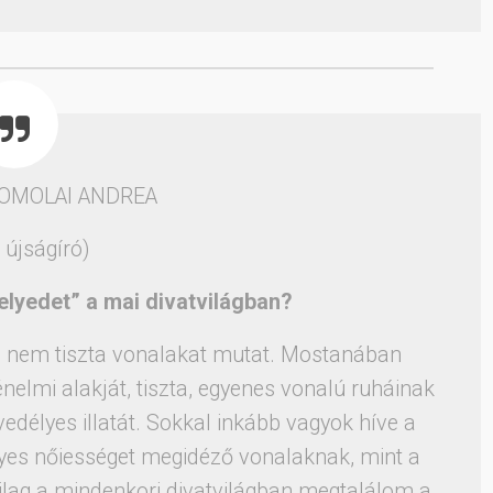
OMOLAI ANDREA
, újságíró)
elyedet” a mai divatvilágban?
at, nem tiszta vonalakat mutat. Mostanában
lmi alakját, tiszta, egyenes vonalú ruháinak
edélyes illatát. Sokkal inkább vagyok híve a
lyes nőiességet megidéző vonalaknak, mint a
ilag a mindenkori divatvilágban megtalálom a