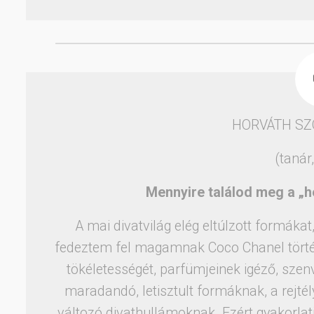
HORVÁTH SZ
(tanár
Mennyire találod meg a „h
A mai divatvilág elég eltúlzott formák
fedeztem fel magamnak Coco Chanel történe
tökéletességét, parfümjeinek igéző, szenv
maradandó, letisztult formáknak, a rejté
változó divathullámoknak. Ezért gyakorlat