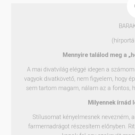
BARA
(hírportá
Mennyire találod meg a „h
A mai divatvilág eléggé idegen a számomr
vagyok divatkövető, nem figyelem, hogy 
sem tartom magam, nálam az a fontos, h
Milyennek írnád l
Stílusomat kényelmesnek nevezném, a 
farmernadrágot részesítem előnyben. Rit