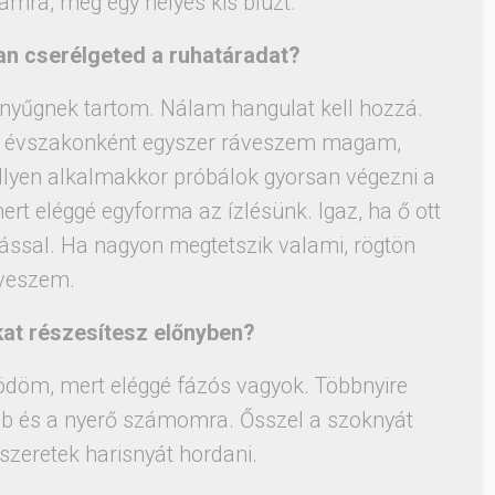
mra, meg egy helyes kis blúzt.
an cserélgeted a ruhatáradat?
 nyűgnek tartom. Nálam hangulat kell hozzá.
ért évszakonként egyszer ráveszem magam,
lyen alkalmakkor próbálok gyorsan végezni a
rt eléggé egyforma az ízlésünk. Igaz, ha ő ott
lással. Ha nagyon megtetszik valami, rögtön
veszem.
at részesítesz előnyben?
ödöm, mert eléggé fázós vagyok. Többnyire
abb és a nyerő számomra. Ősszel a szoknyát
zeretek harisnyát hordani.