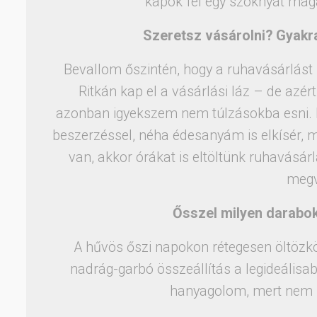
kapok fel egy szoknyát maga
Szeretsz vásárolni? Gyakr
Bevallom őszintén, hogy a ruhavásárlást
Ritkán kap el a vásárlási láz – de az
azonban igyekszem nem túlzásokba esni. I
beszerzéssel, néha édesanyám is elkísér, me
van, akkor órákat is eltöltünk ruhavásár
meg
Ősszel milyen darabok
A hűvös őszi napokon rétegesen öltözk
nadrág-garbó összeállítás a legideális
hanyagolom, mert nem s