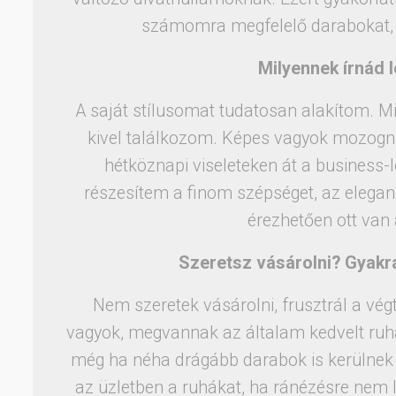
számomra megfelelő darabokat, his
Milyennek írnád l
A saját stílusomat tudatosan alakítom. M
kivel találkozom. Képes vagyok mozogni 
hétköznapi viseleteken át a business
részesítem a finom szépséget, az elegan
érezhetően ott van 
Szeretsz vásárolni? Gyakr
Nem szeretek vásárolni, frusztrál a vég
vagyok, megvannak az általam kedvelt ruha
még ha néha drágább darabok is kerülnek 
az üzletben a ruhákat, ha ránézésre nem