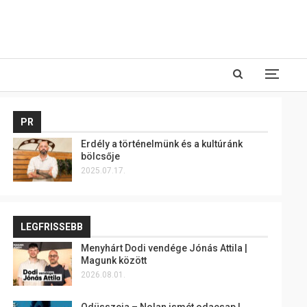
PR
Erdély a történelmünk és a kultúránk
bölcsője
2025.07.17.
LEGFRISSEBB
Menyhárt Dodi vendége Jónás Attila |
Magunk között
2026.08.01.
Odüsszeia – Nolan ismét odacsap |