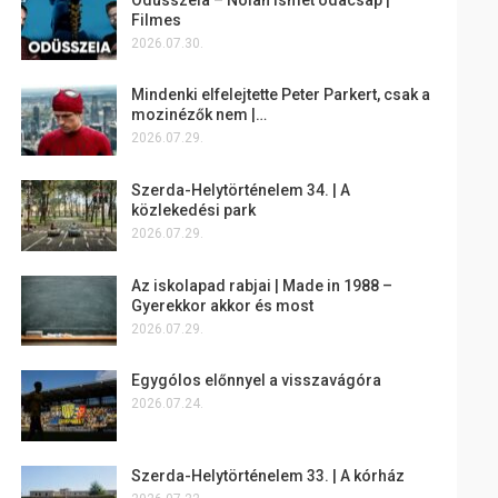
Filmes
2026.07.30.
Mindenki elfelejtette Peter Parkert, csak a
mozinézők nem |…
2026.07.29.
Szerda-Helytörténelem 34. | A
közlekedési park
2026.07.29.
Az iskolapad rabjai | Made in 1988 –
Gyerekkor akkor és most
2026.07.29.
Egygólos előnnyel a visszavágóra
2026.07.24.
Szerda-Helytörténelem 33. | A kórház