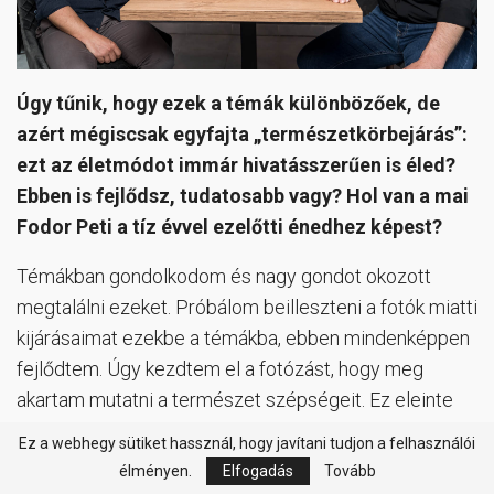
Úgy tűnik, hogy ezek a témák különbözőek, de
azért mégiscsak egyfajta „természetkörbejárás”:
ezt az életmódot immár hivatásszerűen is éled?
Ebben is fejlődsz, tudatosabb vagy? Hol van a mai
Fodor Peti a tíz évvel ezelőtti énedhez képest?
Témákban gondolkodom és nagy gondot okozott
megtalálni ezeket. Próbálom beilleszteni a fotók miatti
kijárásaimat ezekbe a témákba, ebben mindenképpen
fejlődtem. Úgy kezdtem el a fotózást, hogy meg
akartam mutatni a természet szépségeit. Ez eleinte
azzal járt, hogy nem voltam hajlandó észrevenni az
Ez a webhegy sütiket hassznál, hogy javítani tudjon a felhasználói
emberi tevékenységet a tájban, pedig egy ilyen
élményen.
Elfogadás
Tovább
környezetben élünk a Csallóközben. Idealizáltam. Ez