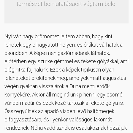
természet bemutatásáért vágtam bele.
Nyilván nagy örömömet leltem abban, hogy kint
lehetek egy elhagyatott helyen, és órákat várhatok a
csöndben. A képeimen gázlómadarak láthatók,
előtérben egy szürke gémmel és fekete gólyákkal, ami
elég ritka faj nálunk. Ezek a képek tipikusan olyan
jeleneteket örökítenek meg, amelyek miatt augusztus
végén gyakran visszajárok a Duna menti erdők
környékére. Akkor áll meg nálunk pihenni egy csomó
vándormadár és ezek közé tartozik a fekete gólya is.
Összegyűlnek az apadó vízben levő haltömegek
elfogyasztására, és ilyenkor valóságos lakomát
rendeznek. Néha vaddisznók is csatlakoznak hozzájuk,