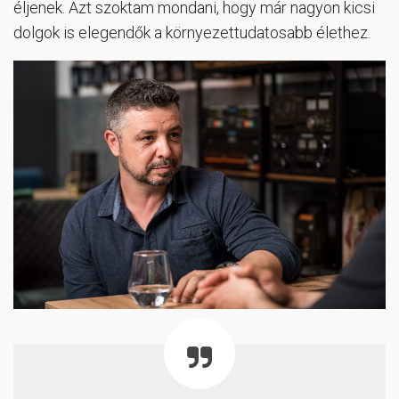
éljenek. Azt szoktam mondani, hogy már nagyon kicsi
dolgok is elegendők a környezettudatosabb élethez.