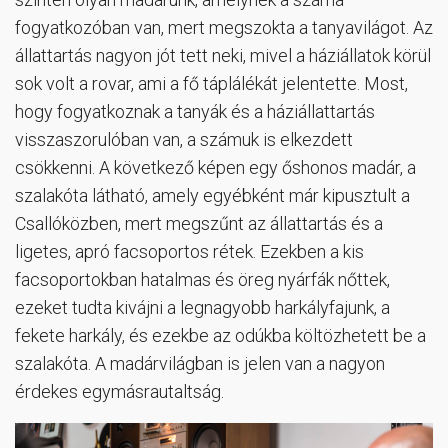
fogyatkozóban van, mert megszokta a tanyavilágot. Az
állattartás nagyon jót tett neki, mivel a háziállatok körül
sok volt a rovar, ami a fő táplálékát jelentette. Most,
hogy fogyatkoznak a tanyák és a háziállattartás
visszaszorulóban van, a számuk is elkezdett
csökkenni. A következő képen egy őshonos madár, a
szalakóta látható, amely egyébként már kipusztult a
Csallóközben, mert megszűnt az állattartás és a
ligetes, apró facsoportos rétek. Ezekben a kis
facsoportokban hatalmas és öreg nyárfák nőttek,
ezeket tudta kivájni a legnagyobb harkályfajunk, a
fekete harkály, és ezekbe az odúkba költözhetett be a
szalakóta. A madárvilágban is jelen van a nagyon
érdekes egymásrautaltság.