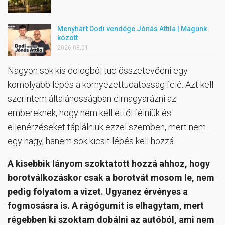
Menyhárt Dodi vendége Jónás Attila | Magunk
között
2026.08.01.
Nagyon sok kis dologból tud összetevődni egy
komolyabb lépés a környezettudatosság felé. Azt kell
szerintem általánosságban elmagyarázni az
embereknek, hogy nem kell ettől félniük és
ellenérzéseket táplálniuk ezzel szemben, mert nem
egy nagy, hanem sok kicsit lépés kell hozzá.
A kisebbik lányom szoktatott hozzá ahhoz, hogy
borotválkozáskor csak a borotvát mosom le, nem
pedig folyatom a vizet. Ugyanez érvényes a
fogmosásra is. A rágógumit is elhagytam, mert
régebben ki szoktam dobálni az autóból, ami nem