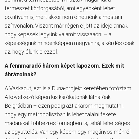
természet körforgásából, ami egyébként lehet
pozitívum is, mert akkor nem élhetnénk a mostani
színvonalon. Viszont már régen eljött az ideje annak,
hogy képesek legyünk valamit visszaadni – a
képességünk mindenképpen megvan rá, a kérdés csak
az, hogy élünk-e ezzel.
A fennmaradó három képet lapozom. Ezek mit
ábrázolnak?
A Vaskaput, ezt is a Duna-projekt keretében fotóztam.
A következő képen kis kárókatonák láthatóak
Belgrádban – ezen pedig azt akarom megmutatni,
hogy egy metropoliszban is lehet találni fekete
madarakat többezres tömegben is, tehát lehetséges
az együttélés. Van egy képem egy magányos méhről.