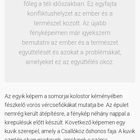
főleg a téli időszakban. Ez egyfajta
konfliktushelyzet az ember és a
természet között. Az újabb
fényképeimen már igyekszem
bemutatni az ember és a természet
együttélését és azokat a problémákat,
amelyeket ez az együttélés okoz.
Az egyik képem a somorjai kolostor kéményében
fészkelő vörös vércsefiókákat mutatja be. Az épület
nemrég került átépítésre, a fénykép néhány nappal a
kirepülésük előtt készült. Következő képemen egy
kuvik szerepel, amely a Csallóköz őshonos faja. A kuvik
szintén olyan madarunk, amelynek a száma