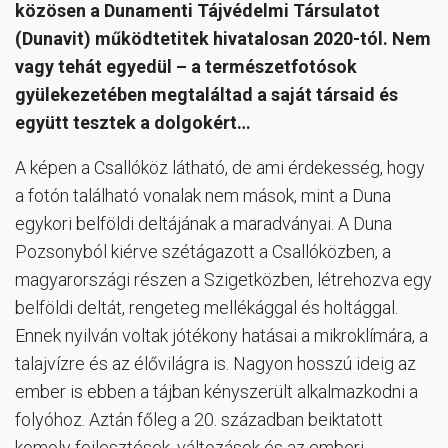
közösen a Dunamenti Tájvédelmi Társulatot
(Dunavit) működtetitek hivatalosan 2020-tól. Nem
vagy tehát egyedül – a természetfotósok
gyülekezetében megtaláltad a saját társaid és
együtt tesztek a dolgokért…
A képen a Csallóköz látható, de ami érdekesség, hogy
a fotón található vonalak nem mások, mint a Duna
egykori belföldi deltájának a maradványai. A Duna
Pozsonyból kiérve szétágazott a Csallóközben, a
magyarországi részen a Szigetközben, létrehozva egy
belföldi deltát, rengeteg mellékággal és holtággal.
Ennek nyilván voltak jótékony hatásai a mikroklímára, a
talajvízre és az élővilágra is. Nagyon hosszú ideig az
ember is ebben a tájban kényszerült alkalmazkodni a
folyóhoz. Aztán főleg a 20. században beiktatott
komoly fejlesztések, változások és az emberi