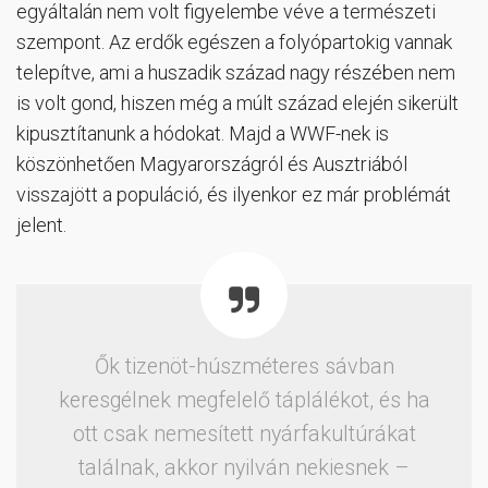
egyáltalán nem volt figyelembe véve a természeti
szempont. Az erdők egészen a folyópartokig vannak
telepítve, ami a huszadik század nagy részében nem
is volt gond, hiszen még a múlt század elején sikerült
kipusztítanunk a hódokat. Majd a WWF-nek is
köszönhetően Magyarországról és Ausztriából
visszajött a populáció, és ilyenkor ez már problémát
jelent.
Ők tizenöt-húszméteres sávban
keresgélnek megfelelő táplálékot, és ha
ott csak nemesített nyárfakultúrákat
találnak, akkor nyilván nekiesnek –