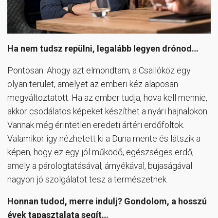
Ha nem tudsz repülni, legalább legyen drónod…
Pontosan. Ahogy azt elmondtam, a Csallóköz egy
olyan terület, amelyet az emberi kéz alaposan
megváltoztatott. Ha az ember tudja, hova kell mennie,
akkor csodálatos képeket készíthet a nyári hajnalokon.
Vannak még érintetlen eredeti ártéri erdőfoltok.
Valamikor így nézhetett ki a Duna mente és látszik a
képen, hogy ez egy jól működő, egészséges erdő,
amely a párologtatásával, árnyékával, bujaságával
nagyon jó szolgálatot tesz a természetnek.
Honnan tudod, merre indulj? Gondolom, a hosszú
évek tapasztalata segít…