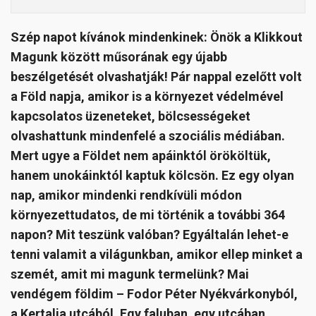
Szép napot kívánok mindenkinek: Önök a Klikkout
Magunk között műsorának egy újabb
beszélgetését olvashatják! Pár nappal ezelőtt volt
a Föld napja, amikor is a környezet védelmével
kapcsolatos üzeneteket, bölcsességeket
olvashattunk mindenfelé a szociális médiában.
Mert ugye a Földet nem apáinktól örököltük,
hanem unokáinktól kaptuk kölcsön. Ez egy olyan
nap, amikor mindenki rendkívüli módon
környezettudatos, de mi történik a további 364
napon? Mit teszünk valóban? Egyáltalán lehet-e
tenni valamit a világunkban, amikor ellep minket a
szemét, amit mi magunk termelünk? Mai
vendégem földim – Fodor Péter Nyékvárkonyból,
a Kertalja utcából. Egy faluban, egy utcában