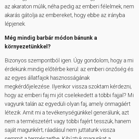
az akaraton múlik, néha pedig az emberi félelmek, nem
akarás gátolja az embereket, hogy ebbe az irányba
lépjenek.
Még mindig barbár módon bánunk a
környezetünkkel?
Bizonyos szempontból igen. Úgy gondolom, hogy a mi
érdekünk mindig előtérbe kerül: az emberi önzőség és
az egyes állatfajok hasznosságának
megkérdőjelezése. Ilyenkor vissza szoktam kérdezni,
hogy az emberi faj mi jót cselekedett a többi fajjal? Mi
vagyunk talán az egyedüli olyan faj, amely önmagáért
létezik. Amit mi a tevékenységünkkel generálunk, azt
nem a természetért vagy többi fajért tesszük, hanem
saját magunkért; ráadásul nem juttatunk vissza
semmit a természetbe. Kihúztuk magunkat a