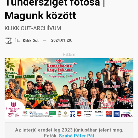
Tündérsziget fotósa |
Magunk között
KLIKK OUT-ARCHÍVUM
2024.01.20.
Írta:
Klikk Out
Reklám
Az interjú eredetileg 2023 júniusában jelent meg.
Fotók:
Szabó Péter Pál