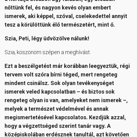
nőttünk fel, és nagyon kevés olyan embert
ismerek, aki képpel, szóval, cselekedettel annyit
tesz a körülöttünk élő természetért, mint ő.
Szia, Peti, légy üdvözölve nálunk!
Szia, köszönöm szépen a meghívást.
Ezt a beszélgetést már korábban leegyeztük, régi
tervem volt szóra bírni téged, mert rengeteg
mindent csinálsz. Sok olyan tevékenységet
ismerek veled kapcsolatban – és biztos sok
rengeteg olyan is van, amelyeket nem ismerek –,
melyek a természet védelmével és annak
megismertetésével kapcsolatos. Kezdjük azzal,
hogy a végzettséged szerint tanár vagy. A
középiskolában erdésznek tanultál, azt követően