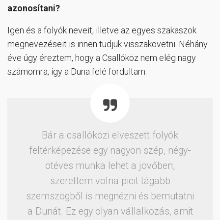
azonosítani?
Igen és a folyók neveit, illetve az egyes szakaszok
megnevezéseit is innen tudjuk visszakövetni. Néhány
éve úgy éreztem, hogy a Csallóköz nem elég nagy
számomra, így a Duna felé fordultam.
Bár a csallóközi elveszett folyók
feltérképezése egy nagyon szép, négy-
ötéves munka lehet a jövőben,
szerettem volna picit tágabb
szemszögből is megnézni és bemutatni
a Dunát. Ez egy olyan vállalkozás, amit