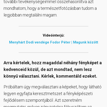
további tevékenységeimmel összehasonlítva azt
mondhatom, hogy a természetfotózásban tudom a
legjobban megtalálni magam.
Videóinterjú:
Menyhárt Dodi vendége Fodor Péter | Magunk között
Arra kértelek, hozz magaddal néhány fényképet a
kedvenceid közül, de azt mondtad, nem lesz
könnyű választani. Kérlek, kommentáld ezeket.
Próbáltam úgy megválasztani a képeket, hogy látható
legyen egyfajta keresztmetszet a fényképészeti
fejlődésem szempontjából. Azt szeretném
megmutatni, milyen irányzatokra fókuszáltam az