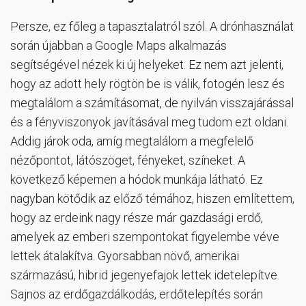
Persze, ez főleg a tapasztalatról szól. A drónhasználat
során újabban a Google Maps alkalmazás
segítségével nézek ki új helyeket. Ez nem azt jelenti,
hogy az adott hely rögtön be is válik, fotogén lesz és
megtalálom a számításomat, de nyilván visszajárással
és a fényviszonyok javításával meg tudom ezt oldani.
Addig járok oda, amíg megtalálom a megfelelő
nézőpontot, látószöget, fényeket, színeket. A
következő képemen a hódok munkája látható. Ez
nagyban kötődik az előző témához, hiszen említettem,
hogy az erdeink nagy része már gazdasági erdő,
amelyek az emberi szempontokat figyelembe véve
lettek átalakítva. Gyorsabban növő, amerikai
származású, hibrid jegenyefajok lettek idetelepítve.
Sajnos az erdőgazdálkodás, erdőtelepítés során