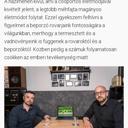
A háziméhen kívül, ami a csoportos életmódjával
kivételt jelent, a legtöbb méhfajta magányos
életmódot folytat. Ezzel igyekszem felhívni a
figyelmet a beporzó rovarjaink fontosságára a
világunkban, merthogy a termesztett és a
vadnövényeink is függenek a rovaroktól és a
beporzóktól. Közben pedig a számuk folyamatosan
csökken az emberi tevékenység miatt.