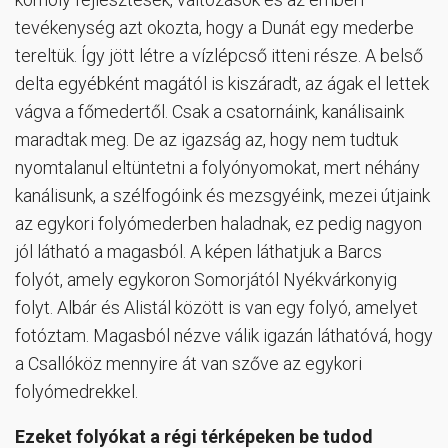
tevékenység azt okozta, hogy a Dunát egy mederbe
tereltük. Így jött létre a vízlépcső itteni része. A belső
delta egyébként magától is kiszáradt, az ágak el lettek
vágva a főmedertől. Csak a csatornáink, kanálisaink
maradtak meg. De az igazság az, hogy nem tudtuk
nyomtalanul eltüntetni a folyónyomokat, mert néhány
kanálisunk, a szélfogóink és mezsgyéink, mezei útjaink
az egykori folyómederben haladnak, ez pedig nagyon
jól látható a magasból. A képen láthatjuk a Barcs
folyót, amely egykoron Somorjától Nyékvárkonyig
folyt. Albár és Alistál között is van egy folyó, amelyet
fotóztam. Magasból nézve válik igazán láthatóvá, hogy
a Csallóköz mennyire át van szőve az egykori
folyómedrekkel.
Ezeket folyókat a régi térképeken be tudod