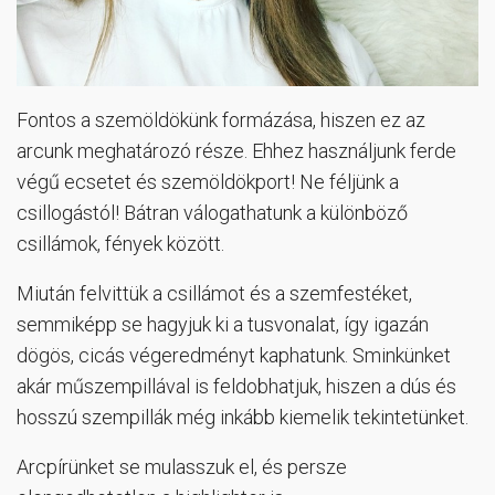
Fontos a szemöldökünk formázása, hiszen ez az
arcunk meghatározó része. Ehhez használjunk ferde
végű ecsetet és szemöldökport! Ne féljünk a
csillogástól! Bátran válogathatunk a különböző
csillámok, fények között.
Miután felvittük a csillámot és a szemfestéket,
semmiképp se hagyjuk ki a tusvonalat, így igazán
dögös, cicás végeredményt kaphatunk. Sminkünket
akár műszempillával is feldobhatjuk, hiszen a dús és
hosszú szempillák még inkább kiemelik tekintetünket.
Arcpírünket se mulasszuk el, és persze