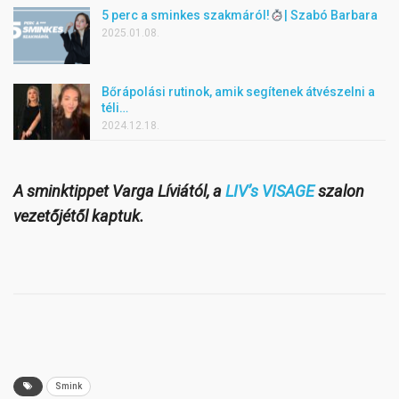
5 perc a sminkes szakmáról!
| Szabó Barbara
2025.01.08.
Bőrápolási rutinok, amik segítenek átvészelni a
téli…
2024.12.18.
A sminktippet Varga Líviától, a
LIV’s VISAGE
szalon
vezetőjétől kaptuk.
Smink