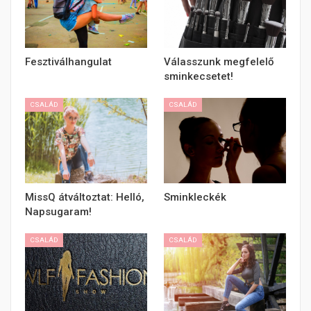
Fesztiválhangulat
Válasszunk megfelelő
sminkecsetet!
CSALÁD
CSALÁD
MissQ átváltoztat: Helló,
Sminkleckék
Napsugaram!
CSALÁD
CSALÁD