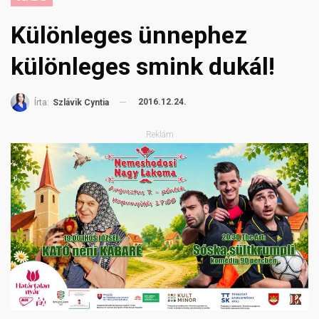
Különleges ünnephez
különleges smink dukál!
2016.12.24.
Írta:
Szlávik Cyntia
Reklám