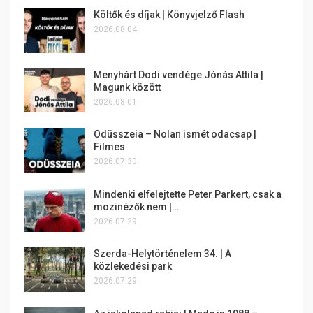
Költők és díjak | Könyvjelző Flash
2026.08.04.
Menyhárt Dodi vendége Jónás Attila |
Magunk között
2026.08.01.
Odüsszeia – Nolan ismét odacsap |
Filmes
2026.07.30.
Mindenki elfelejtette Peter Parkert, csak a
mozinézők nem |…
2026.07.29.
Szerda-Helytörténelem 34. | A
közlekedési park
2026.07.29.