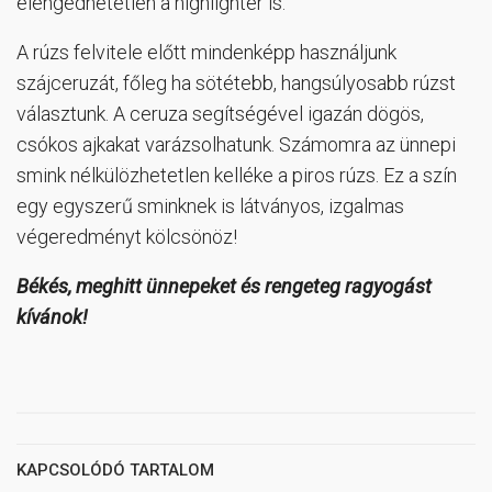
elengedhetetlen a highlighter is.
A rúzs felvitele előtt mindenképp használjunk
szájceruzát, főleg ha sötétebb, hangsúlyosabb rúzst
választunk. A ceruza segítségével igazán dögös,
csókos ajkakat varázsolhatunk. Számomra az ünnepi
smink nélkülözhetetlen kelléke a piros rúzs. Ez a szín
egy egyszerű sminknek is látványos, izgalmas
végeredményt kölcsönöz!
Békés, meghitt ünnepeket és rengeteg ragyogást
kívánok!
KAPCSOLÓDÓ TARTALOM