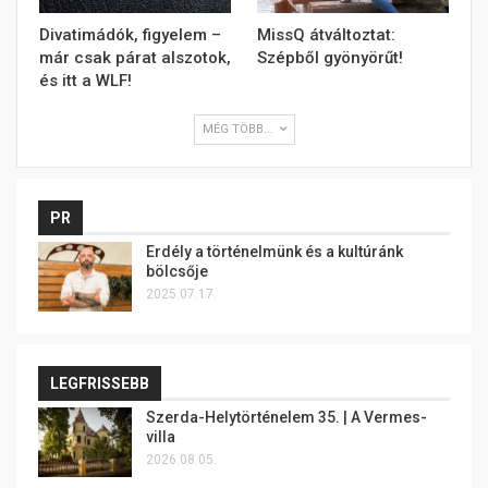
Divatimádók, figyelem –
MissQ átváltoztat:
már csak párat alszotok,
Szépből gyönyörűt!
és itt a WLF!
MÉG TÖBB...
PR
Erdély a történelmünk és a kultúránk
bölcsője
2025.07.17.
LEGFRISSEBB
Szerda-Helytörténelem 35. | A Vermes-
villa
2026.08.05.