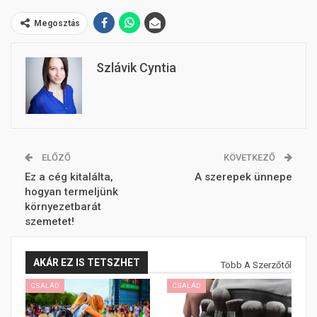
Megosztás
Szlávik Cyntia
ELŐZŐ
KÖVETKEZŐ
Ez a cég kitalálta,
A szerepek ünnepe
hogyan termeljünk
környezetbarát
szemetet!
AKÁR EZ IS TETSZHET
Több A Szerzőtől
CSALÁD
CSALÁD