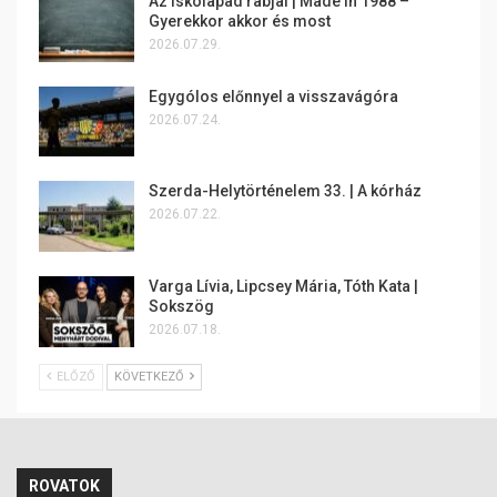
Az iskolapad rabjai | Made in 1988 –
Gyerekkor akkor és most
2026.07.29.
Egygólos előnnyel a visszavágóra
2026.07.24.
Szerda-Helytörténelem 33. | A kórház
2026.07.22.
Varga Lívia, Lipcsey Mária, Tóth Kata |
Sokszög
2026.07.18.
ELŐZŐ
KÖVETKEZŐ
ROVATOK