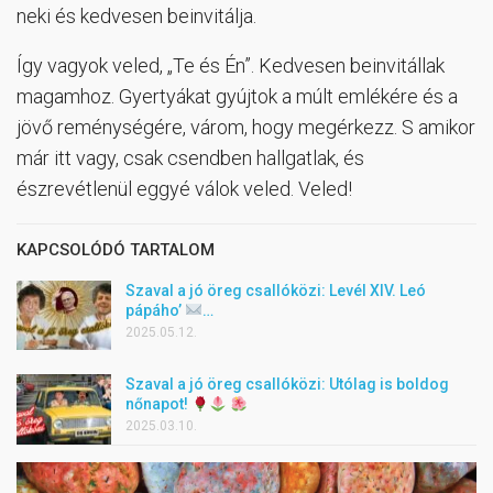
neki és kedvesen beinvitálja.
Így vagyok veled, „Te és Én”. Kedvesen beinvitállak
magamhoz. Gyertyákat gyújtok a múlt emlékére és a
jövő reménységére, várom, hogy megérkezz. S amikor
már itt vagy, csak csendben hallgatlak, és
észrevétlenül eggyé válok veled. Veled!
KAPCSOLÓDÓ TARTALOM
Szaval a jó öreg csallóközi: Levél XIV. Leó
pápáho’
…
2025.05.12.
Szaval a jó öreg csallóközi: Utólag is boldog
nőnapot!
2025.03.10.