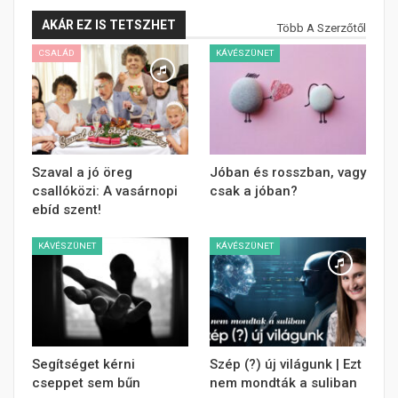
AKÁR EZ IS TETSZHET
Több A Szerzőtől
CSALÁD
KÁVÉSZÜNET
Szaval a jó öreg
Jóban és rosszban, vagy
csallóközi: A vasárnopi
csak a jóban?
ebíd szent!
KÁVÉSZÜNET
KÁVÉSZÜNET
Segítséget kérni
Szép (?) új világunk | Ezt
cseppet sem bűn
nem mondták a suliban