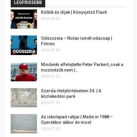
LEGFRISSEBB
Költők és díjak | Könyvjelző Flash
2026.08.04.
Odüsszeia – Nolan ismét odacsap |
Filmes
2026.07.30.
Mindenki elfelejtette Peter Parkert, csak a
mozinézők nem |…
2026.07.29.
Szerda-Helytörténelem 34. | A
közlekedési park
2026.07.29.
Az iskolapad rabjai | Made in 1988 –
Gyerekkor akkor és most
2026.07.29.