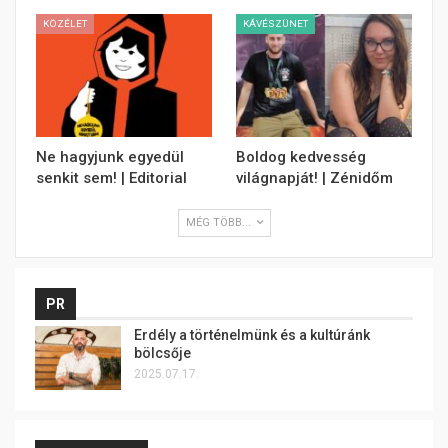
KÖZÉLET
KÁVÉSZÜNET
Ne hagyjunk egyedül
Boldog kedvesség
senkit sem! | Editorial
világnapját! | Zénidőm
MÉG TÖBB...
PR
Erdély a történelmünk és a kultúránk
bölcsője
2025.07.17.