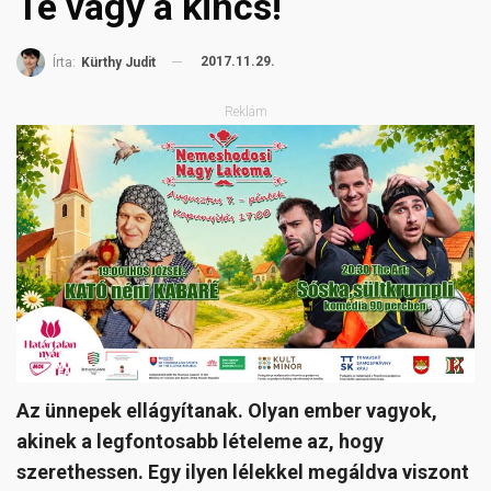
Te vagy a kincs!
2017.11.29.
Írta:
Kürthy Judit
Reklám
Az ünnepek ellágyítanak. Olyan ember vagyok,
akinek a legfontosabb lételeme az, hogy
szerethessen. Egy ilyen lélekkel megáldva viszont