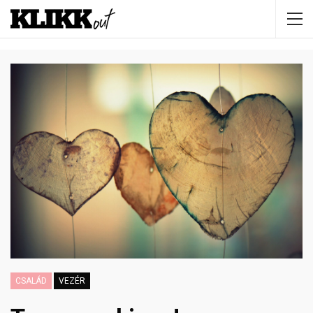
CSALÁD
VEZÉR