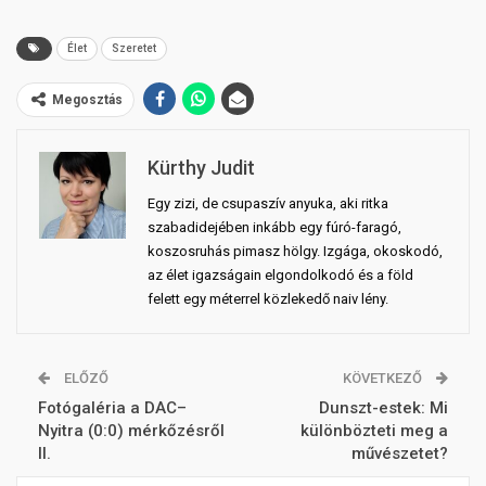
Élet
Szeretet
Megosztás
Kürthy Judit
Egy zizi, de csupaszív anyuka, aki ritka
szabadidejében inkább egy fúró-faragó,
koszosruhás pimasz hölgy. Izgága, okoskodó,
az élet igazságain elgondolkodó és a föld
felett egy méterrel közlekedő naiv lény.
ELŐZŐ
KÖVETKEZŐ
Fotógaléria a DAC–
Dunszt-estek: Mi
Nyitra (0:0) mérkőzésről
különbözteti meg a
II.
művészetet?