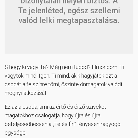
bizonytalan helyen biztos. A
Te jelenléted, egész szellemi
valód lelki megtapasztalása.
S hogy ki vagy Te? Még nem tudod? Elmondom. Ti
vagytok mind! Igen, Ti mind, akik hagyjátok ezt a
csodát a felszínre törni, őszinte önmagatok valódi
megnyilatkozását.
Ez az a csoda, ami az értő és érző szíveket
magatokhoz csalogatja, hogy újra és újra
beteljesedhessen a „Te és Én” fényesen ragyogó
egysége.