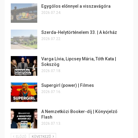
Egygólos előnnyel a visszavágóra
2026.07.24.
Szerda-Helytörténelem 33. | A kórház
2026.07.22.
Varga Lívia, Lipcsey Mária, Tóth Kata |
Sokszög
2026.07.18.
Supergirl (power) | Filmes
2026.07.16.
A Nemzetközi Booker-díj | Könyvjelző
Flash
2026.07.13.
ELŐZŐ
KÖVETKEZŐ