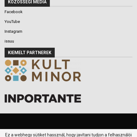
KÖZÖSSÉGI MÉDIA
Facebook
YouTube
Instagram
issuu
KIEMELT PARTNEREK
Ez a webhegy sütiket hassznál, hogy javítani tudjon a felhasználói
© 2016-2026 - Klikk P.T. - Minden jog fenntartva.