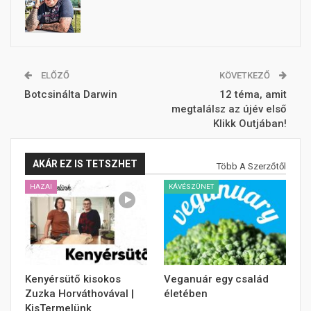
ELŐZŐ
KÖVETKEZŐ
Botcsinálta Darwin
12 téma, amit
megtalálsz az újév első
Klikk Outjában!
AKÁR EZ IS TETSZHET
Több A Szerzőtől
HAZAI
KÁVÉSZÜNET
Kenyérsütő kisokos
Veganuár egy család
Zuzka Horváthovával |
életében
KisTermelünk