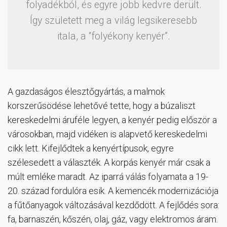
folyadékból, és egyre jobb kedvre derült.
Így született meg a világ legsikeresebb
itala, a “folyékony kenyér”.
A gazdaságos élesztőgyártás, a malmok
korszerűsödése lehetővé tette, hogy a búzaliszt
kereskedelmi áruféle legyen, a kenyér pedig először a
városokban, majd vidéken is alapvető kereskedelmi
cikk lett. Kifejlődtek a kenyértípusok, egyre
szélesedett a választék. A korpás kenyér már csak a
múlt emléke maradt. Az iparrá válás folyamata a 19-
20. század fordulóra esik. A kemencék modernizációja
a fűtőanyagok változásával kezdődött. A fejlődés sora:
fa, barnaszén, kőszén, olaj, gáz, vagy elektromos áram.