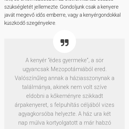
szükségletét jellemezte. Gondoljunk csak a kenyere
javát megevő idős emberre, vagy a kenyérgondokkal
küszködő szegényekre.
A kenyér “édes gyermeke”, a sör
ugyancsak Mezopotámiából ered.
Valószínűleg annak a háziasszonynak a
találmánya, akinek nem volt szíve
eldobni a kőkeményre szikkadt
árpakenyeret, s felpuhítás céljából vizes
agyagkorsóba helyezte. A ház ura két
nap múlva kortyolgatott a már habzó