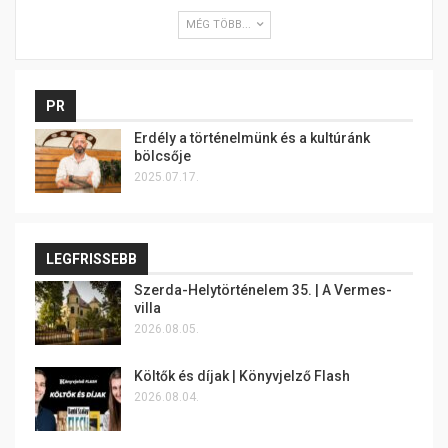
MÉG TÖBB...
PR
Erdély a történelmünk és a kultúránk
bölcsője
2025.07.17.
LEGFRISSEBB
Szerda-Helytörténelem 35. | A Vermes-
villa
2026.08.05.
Költők és díjak | Könyvjelző Flash
2026.08.04.