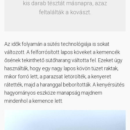
kis darab tésztát másnapra, azaz
feltalálták a kovászt.
Az idők folyamán a sütés technológiája is sokat
változott. A felforrósított lapos köveket a kemencék
ősének tekinthető sütőharang váltotta fel. Ezeket úgy
használták, hogy egy nagy lapos kövön tüzet raktak,
mikor forró lett, a parazsat letörölték, a kenyeret
rátették, majd a haranggal beborították. A kenyérsütés
hagyományos eszköze manapság majdnem
mindenhol a kemence lett.