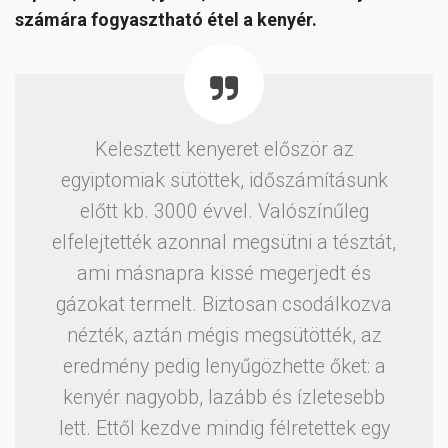
számára fogyasztható étel a kenyér.
Kelesztett kenyeret először az
egyiptomiak sütöttek, időszámításunk
előtt kb. 3000 évvel. Valószínűleg
elfelejtették azonnal megsütni a tésztát,
ami másnapra kissé megerjedt és
gázokat termelt. Biztosan csodálkozva
nézték, aztán mégis megsütötték, az
eredmény pedig lenyűgözhette őket: a
kenyér nagyobb, lazább és ízletesebb
lett. Ettől kezdve mindig félretettek egy