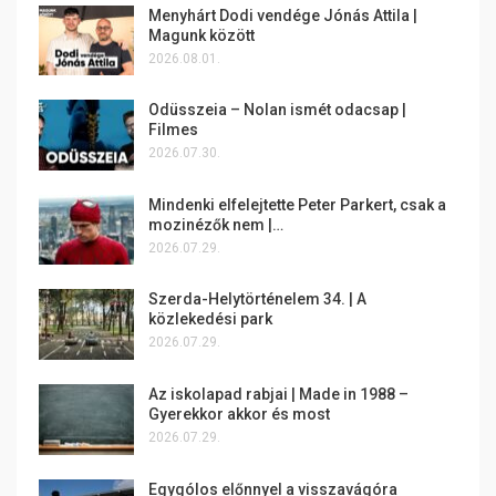
Menyhárt Dodi vendége Jónás Attila |
Magunk között
2026.08.01.
Odüsszeia – Nolan ismét odacsap |
Filmes
2026.07.30.
Mindenki elfelejtette Peter Parkert, csak a
mozinézők nem |…
2026.07.29.
Szerda-Helytörténelem 34. | A
közlekedési park
2026.07.29.
Az iskolapad rabjai | Made in 1988 –
Gyerekkor akkor és most
2026.07.29.
Egygólos előnnyel a visszavágóra