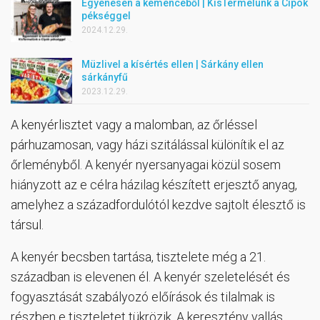
Egyenesen a kemencéből | KisTermelünk a Cipók
pékséggel
2024.12.29.
Müzlivel a kísértés ellen | Sárkány ellen
sárkányfű
2023.12.29.
A kenyérlisztet vagy a malomban, az őrléssel
párhuzamosan, vagy házi szitálással különítik el az
őrleményből. A kenyér nyersanyagai közül sosem
hiányzott az e célra házilag készített erjesztő anyag,
amelyhez a századfordulótól kezdve sajtolt élesztő is
társul.
A kenyér becsben tartása, tisztelete még a 21.
században is elevenen él. A kenyér szeletelését és
fogyasztását szabályozó előírások és tilalmak is
részben e tiszteletet tükrözik. A keresztény vallás