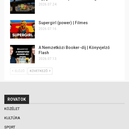
2026.07.24.
Supergirl (power) | Filmes
2026.07.16.
A Nemzetközi Booker-díj | Könyvjelző
Flash
2026.07.13.
ELŐZŐ
KÖVETKEZŐ
ROVATOK
KÖZÉLET
KULTÚRA
SPORT