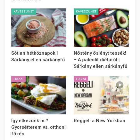
KÁVÉSZÜNET
KÁVÉSZÜNET
Sótlan hétköznapok |
Nőstény őslényt tessék!
Sárkány ellen sárkányfű
– A paleolit diétáról |
Sárkány ellen sárkányfű
HAZAI
HAZAI
Így étkezünk mi?
Reggeli a New Yorkban
Gyorsétterem vs. otthoni
főzés