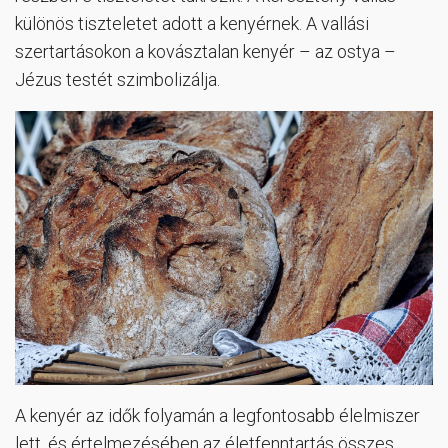
különös tiszteletet adott a kenyérnek. A vallási
szertartásokon a kovásztalan kenyér – az ostya –
Jézus testét szimbolizálja.
A kenyér az idők folyamán a legfontosabb élelmiszer
lett, és értelmezésében az életfenntartás összes