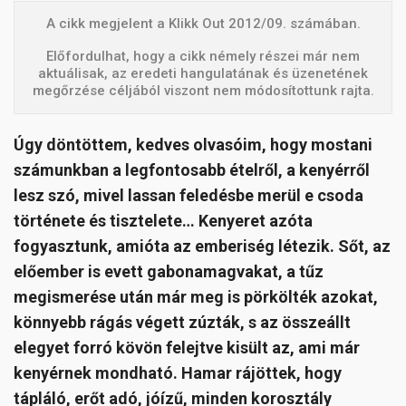
A cikk megjelent a Klikk Out 2012/09. számában.
Előfordulhat, hogy a cikk némely részei már nem
aktuálisak, az eredeti hangulatának és üzenetének
megőrzése céljából viszont nem módosítottunk rajta.
Úgy döntöttem, kedves olvasóim, hogy mostani
számunkban a legfontosabb ételről, a kenyérről
lesz szó, mivel lassan feledésbe merül e csoda
története és tisztelete… Kenyeret azóta
fogyasztunk, amióta az emberiség létezik. Sőt, az
előember is evett gabonamagvakat, a tűz
megismerése után már meg is pörkölték azokat,
könnyebb rágás végett zúzták, s az összeállt
elegyet forró kövön felejtve kisült az, ami már
kenyérnek mondható. Hamar rájöttek, hogy
tápláló, erőt adó, jóízű, minden korosztály