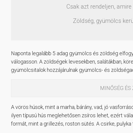
Csak azt rendeljen, amire
Zöldség, gyümölcs ker
Naponta legalább 5 adag gyümölcs és zöldség elfogyasz
válogasson. A zöldségek levesekben, salátákban, köre
gyümölcsitalok hozzájárulnak gyümölcs- és zöldséga
MINŐSÉG ÉS
A vörös húsok, mint a marha, bárány, vad, jó vasforrá
ilyen típusú hús meglehetősen zsíros lehet, ezért vá
formát, mint a grillezés, roston sütés. A csirke, puly