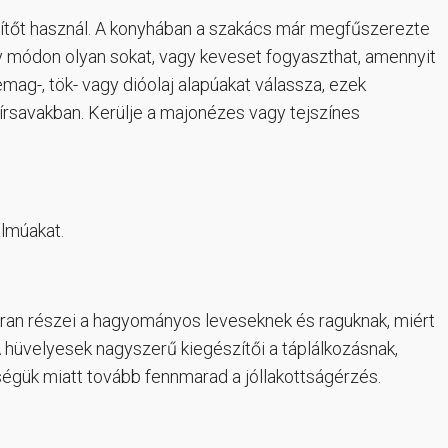
esítőt használ. A konyhában a szakács már megfűszerezte
 ily módon olyan sokat, vagy keveset fogyaszthat, amennyit
emag-, tök- vagy dióolaj alapúakat válassza, ezek
rsavakban. Kerülje a majonézes vagy tejszínes
almúakat.
akran részei a hagyományos leveseknek és raguknak, miért
 A hüvelyesek nagyszerű kiegészítői a táplálkozásnak,
égük miatt tovább fennmarad a jóllakottságérzés.