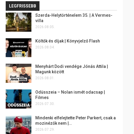
LEGFRISSEBB
Szerda-Helytörténelem 35. | A Vermes-
villa
2026.08.05.
Költők és díjak | Könyvjelző Flash
2026.08.04.
Menyhárt Dodi vendége Jónás Attila |
Magunk között
2026.08.01.
Odüsszeia – Nolan ismét odacsap |
Filmes
2026.07.30.
Mindenki elfelejtette Peter Parkert, csak a
mozinézők nem |…
2026.07.29.