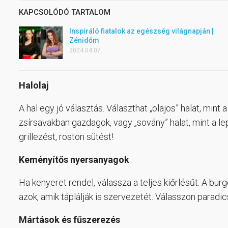
KAPCSOLÓDÓ TARTALOM
Inspiráló fiatalok az egészség világnapján |
Zénidőm
2024.04.07.
Halolaj
A hal egy jó választás. Választhat „olajos” halat, mint
zsírsavakban gazdagok, vagy „sovány” halat, mint a lepé
grillezést, roston sütést!
Keményítős nyersanyagok
Ha kenyeret rendel, válassza a teljes kiőrlésűt. A bu
azok, amik táplálják is szervezetét. Válasszon paradi
Mártások és fűszerezés