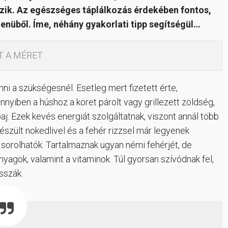
ázik. Az egészséges táplálkozás érdekében fontos,
enüből. Íme, néhány gyakorlati tipp segítségül…
T A MÉRET
i a szükségesnél. Esetleg mert fizetett érte,
ennyiben a húshoz a köret párolt vagy grillezett zöldség,
aj. Ezek kevés energiát szolgáltatnak, viszont annál több
észült nokedlivel és a fehér rizzsel már legyenek
 sorolhatók. Tartalmaznak ugyan némi fehérjét, de
nyagok, valamint a vitaminok. Túl gyorsan szívódnak fel,
sszák.