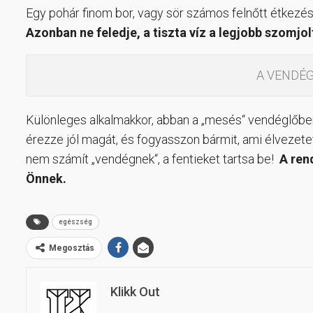
Egy pohár finom bor, vagy sör számos felnőtt étkezé
Azonban ne feledje, a tiszta víz a legjobb szomjol
A VENDÉ
Különleges alkalmakkor, abban a „mesés“ vendéglőben
érezze jól magát, és fogyasszon bármit, ami élvezete
nem számít „vendégnek“, a fentieket tartsa be!
A ren
Önnek.
egészség
Megosztás
Klikk Out