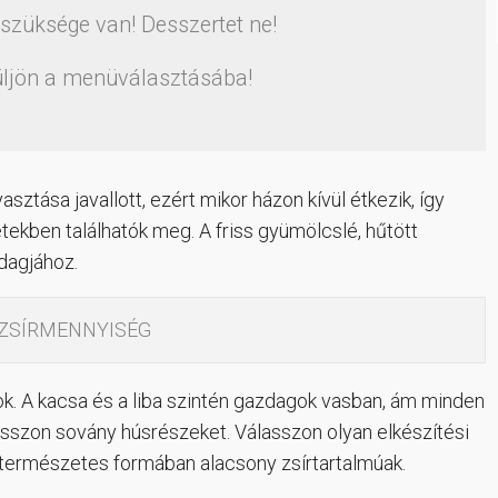
 szüksége van! Desszertet ne!
üljön a menüválasztásába!
tása javallott, ezért mikor házon kívül étkezik, így
tekben találhatók meg. A friss gyümölcslé, hűtött
dagjához.
 ZSÍRMENNYISÉG
sok. A kacsa és a liba szintén gazdagok vasban, ám minden
lasszon sovány húsrészeket. Válasszon olyan elkészítési
ka természetes formában alacsony zsírtartalmúak.