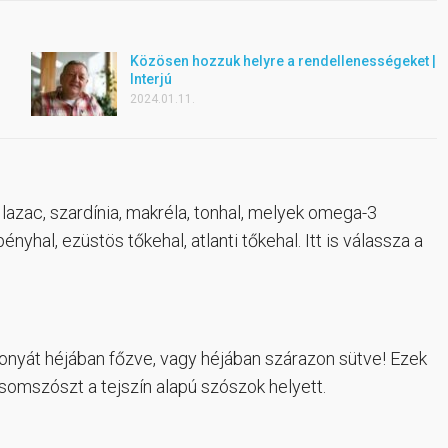
Közösen hozzuk helyre a rendellenességeket |
Interjú
2024.01.11.
 a lazac, szardínia, makréla, tonhal, melyek omega-3
nyhal, ezüstös tőkehal, atlanti tőkehal. Itt is válassza a
rgonyát héjában főzve, vagy héjában szárazon sütve! Ezek
csomszószt a tejszín alapú szószok helyett.