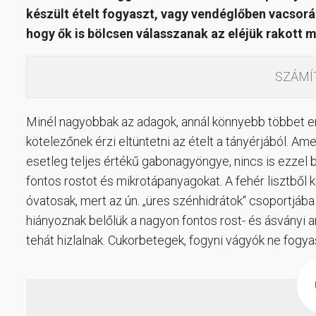
készült ételt fogyaszt, vagy vendéglőben vacsor
hogy ők is bölcsen válasszanak az eléjük rakott m
SZÁMÍ
Minél nagyobbak az adagok, annál könnyebb többet enn
kötelezőnek érzi eltüntetni az ételt a tányérjából. Am
esetleg teljes értékű gabonagyöngye, nincs is ezzel b
fontos rostot és mikrotápanyagokat. A fehér lisztből k
óvatosak, mert az ún. „üres szénhidrátok“ csoportjába
hiányoznak belőlük a nagyon fontos rost- és ásványi a
tehát hizlalnak. Cukorbetegek, fogyni vágyók ne fogya