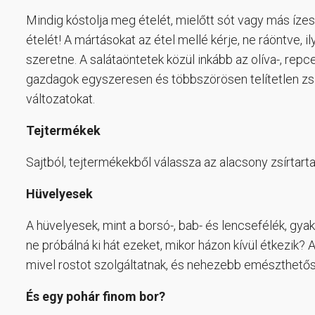
Mindig kóstolja meg ételét, mielőtt sót vagy más íz
ételét! A mártásokat az étel mellé kérje, ne ráöntve,
szeretne. A salátaöntetek közül inkább az olíva-, repc
gazdagok egyszeresen és többszörösen telítetlen zsí
változatokat.
Tejtermékek
Sajtból, tejtermékekből válassza az alacsony zsírtart
Hüvelyesek
A hüvelyesek, mint a borsó-, bab- és lencsefélék, gy
ne próbálná ki hát ezeket, mikor házon kívül étkezik?
mivel rostot szolgáltatnak, és nehezebb emészthetős
És egy pohár finom bor?