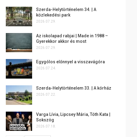
Szerda-Helytörténelem 34. | A
közlekedési park
2026.07.29.
Az iskolapad rabjai | Made in 1988 –
Gyerekkor akkor és most
2026.07.29.
Egygólos előnnyel a visszavágóra
2026.07.24.
Szerda-Helytörténelem 33. | A kórház
2026.07.22.
Varga Lívia, Lipcsey Mária, Tóth Kata |
Sokszög
2026.07.18.