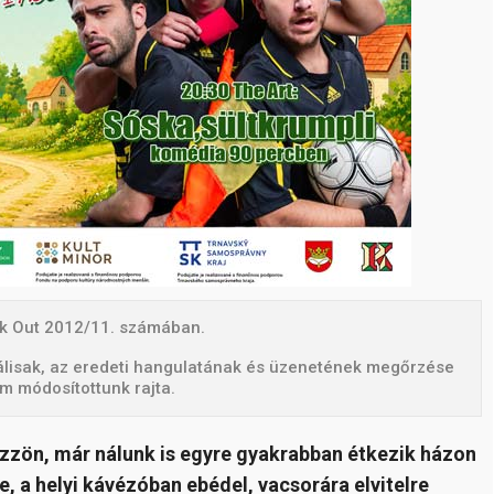
ikk Out 2012/11. számában.
uálisak, az eredeti hangulatának és üzenetének megőrzése
em módosítottunk rajta.
főzzön, már nálunk is egyre gyakrabban étkezik házon
, a helyi kávézóban ebédel, vacsorára elvitelre