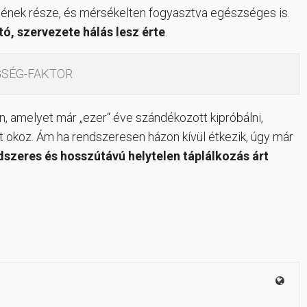
sének része, és mérsékelten fogyasztva egészséges is.
tó, szervezete hálás lesz érte
.
GSÉG-FAKTOR
, amelyet már „ezer“ éve szándékozott kipróbálni,
t okoz. Ám ha rendszeresen házon kívül étkezik, úgy már
dszeres és hosszútávú helytelen táplálkozás árt