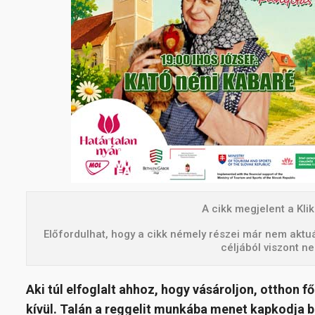
A cikk megjelent a Kl
Előfordulhat, hogy a cikk némely részei már nem akt
céljából viszont n
Aki túl elfoglalt ahhoz, hogy vásároljon, otthon 
kívül. Talán a reggelit munkába menet kapkodja be