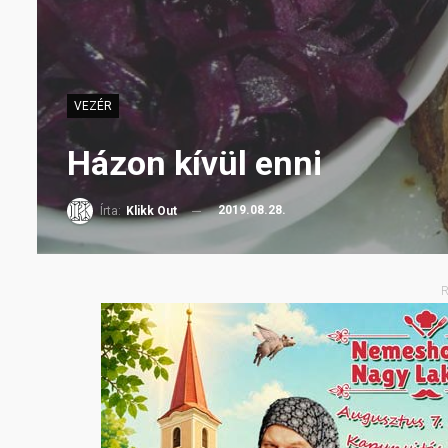
VEZÉR
Házon kívül enni
2019.08.28.
Írta:
Klikk Out
R