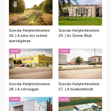
Szerda-Helytörténelem
Szerda-Helytörténelem
30. | A bősi vízi erőmű
29. | Az Üzemi Klub
iparvágánya
HAZAI
HAZAI
Szerda-Helytörténelem
Szerda-Helytörténelem
28. | A cérnagyár
27. | A húskombinát
HAZAI
HAZAI