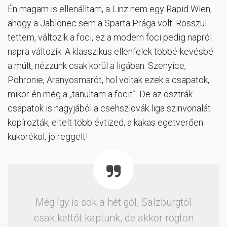
Én magam is ellenálltam, a Linz nem egy Rapid Wien,
ahogy a Jablonec sem a Sparta Prága volt. Rosszul
tettem, változik a foci, ez a modern foci pedig napról
napra változik. A klasszikus ellenfelek többé-kevésbé
a múlt, nézzünk csak körül a ligában: Szenyice,
Pohronie, Aranyosmarót, hol voltak ezek a csapatok,
mikor én még a „tanultam a focit”. De az osztrák
csapatok is nagyjából a csehszlovák liga szinvonalát
kopírozták, eltelt több évtized, a kakas egetverően
kukorékol, jó reggelt!
Még így is sok a hét gól, Salzburgtól
csak kettőt kaptunk, de akkor rögtön