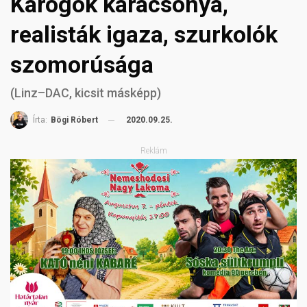
Károgók karácsonya,
realisták igaza, szurkolók
szomorúsága
(Linz–DAC, kicsit másképp)
2020.09.25.
Írta:
Bögi Róbert
Reklám