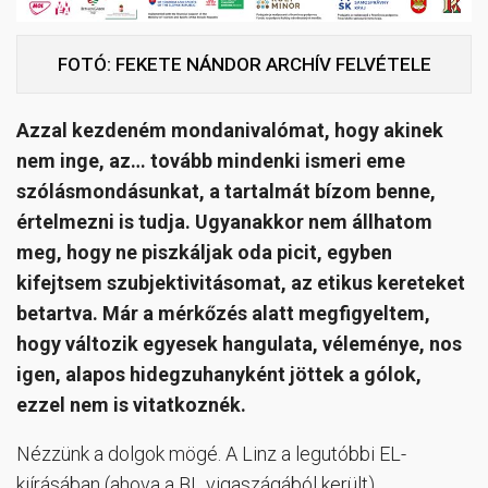
FOTÓ: FEKETE NÁNDOR ARCHÍV FELVÉTELE
Azzal kezdeném mondanivalómat, hogy akinek
nem inge, az… tovább mindenki ismeri eme
szólásmondásunkat, a tartalmát bízom benne,
értelmezni is tudja. Ugyanakkor nem állhatom
meg, hogy ne piszkáljak oda picit, egyben
kifejtsem szubjektivitásomat, az etikus kereteket
betartva. Már a mérkőzés alatt megfigyeltem,
hogy változik egyesek hangulata, véleménye, nos
igen, alapos hidegzuhanyként jöttek a gólok,
ezzel nem is vitatkoznék.
Nézzünk a dolgok mögé. A Linz a legutóbbi EL-
kiírásában (ahova a BL vigaszágából került)