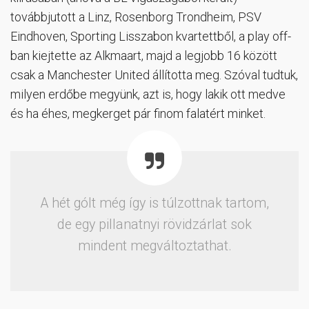
továbbjutott a Linz, Rosenborg Trondheim, PSV
Eindhoven, Sporting Lisszabon kvartettből, a play off-
ban kiejtette az Alkmaart, majd a legjobb 16 között
csak a Manchester United állította meg. Szóval tudtuk,
milyen erdőbe megyünk, azt is, hogy lakik ott medve
és ha éhes, megkerget pár finom falatért minket.
A hét gólt még így is túlzottnak tartom,
de egy pillanatnyi rövidzárlat sok
mindent megváltoztathat.