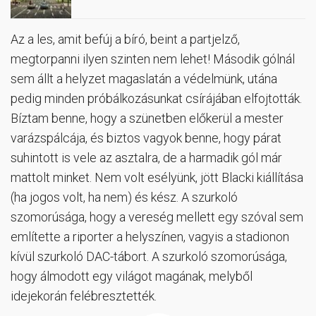
Az a les, amit befúj a bíró, beint a partjelző,
megtorpanni ilyen szinten nem lehet! Második gólnál
sem állt a helyzet magaslatán a védelmünk, utána
pedig minden próbálkozásunkat csírájában elfojtották.
Bíztam benne, hogy a szünetben előkerül a mester
varázspálcája, és biztos vagyok benne, hogy párat
suhintott is vele az asztalra, de a harmadik gól már
mattolt minket. Nem volt esélyünk, jött Blacki kiállítása
(ha jogos volt, ha nem) és kész. A szurkoló
szomorúsága, hogy a vereség mellett egy szóval sem
említette a riporter a helyszínen, vagyis a stadionon
kívül szurkoló DAC-tábort. A szurkoló szomorúsága,
hogy álmodott egy világot magának, melyből
idejekorán felébresztették.