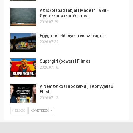
Az iskolapad rabjai | Made in 1988 –
Gyerekkor akkor és most
2026.07.29.
Egygólos előnnyel a visszavágóra
2026.07.24.
Supergirl (power) | Filmes
2026.07.16.
A Nemzetközi Booker-díj | Könyvjelző
Flash
2026.07.13.
ELŐZŐ
KÖVETKEZŐ