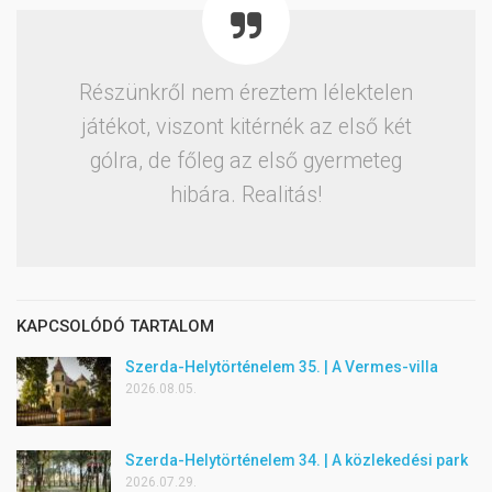
Részünkről nem éreztem lélektelen
játékot, viszont kitérnék az első két
gólra, de főleg az első gyermeteg
hibára. Realitás!
KAPCSOLÓDÓ TARTALOM
Szerda-Helytörténelem 35. | A Vermes-villa
2026.08.05.
Szerda-Helytörténelem 34. | A közlekedési park
2026.07.29.