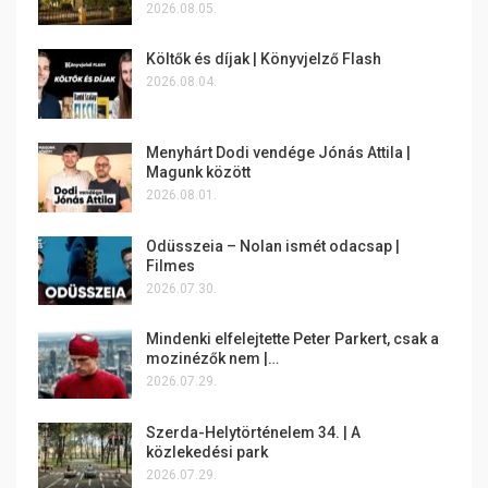
2026.08.05.
Költők és díjak | Könyvjelző Flash
2026.08.04.
Menyhárt Dodi vendége Jónás Attila |
Magunk között
2026.08.01.
Odüsszeia – Nolan ismét odacsap |
Filmes
2026.07.30.
Mindenki elfelejtette Peter Parkert, csak a
mozinézők nem |…
2026.07.29.
Szerda-Helytörténelem 34. | A
közlekedési park
2026.07.29.