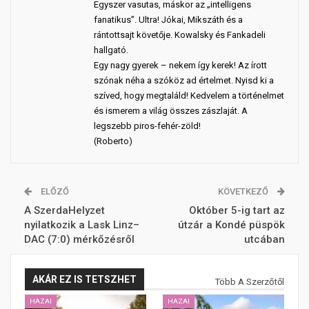
Egyszer vasutas, máskor az „intelligens
fanatikus”. Ultra! Jókai, Mikszáth és a
rántottsajt követője. Kowalsky és Fankadeli
hallgató.
Egy nagy gyerek – nekem így kerek! Az írott
szónak néha a szóköz ad értelmet. Nyisd ki a
szíved, hogy megtaláld! Kedvelem a történelmet
és ismerem a világ összes zászlaját. A
legszebb piros-fehér-zöld!
(Roberto)
ELŐZŐ
KÖVETKEZŐ
A SzerdaHelyzet
Október 5-ig tart az
nyilatkozik a Lask Linz–
útzár a Kondé püspök
DAC (7:0) mérkőzésről
utcában
AKÁR EZ IS TETSZHET
Több A Szerzőtől
HAZAI
HAZAI