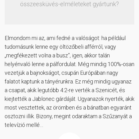
összeesküvés-elméleteket gyártunk?
Elmondom mi az, ami fedné a valóságot: ha például
tudomásunk lenne egy öltözőbeli afférról, vagy
„megfékezett volna a busz”, igen, akkor talán
helyénvaló lenne a pálfordulat. Még mindig 100%-osan
vezetjük a bajnokságot, csupán Európában nagy
falatot kaptunk a tányérunkra. Ez még mindig ugyanaz
a csapat, akik legutóbb 4:2-re verték a Szenicét, és
kiejtették a Jablonec gárdáját. Ugyanazok nyerték, akik
most vesztettek, az örömben és a bánatban egyaránt
osztozni illik. Bizony, megint odaraktam a Szűzanyát a
televízió mellé…