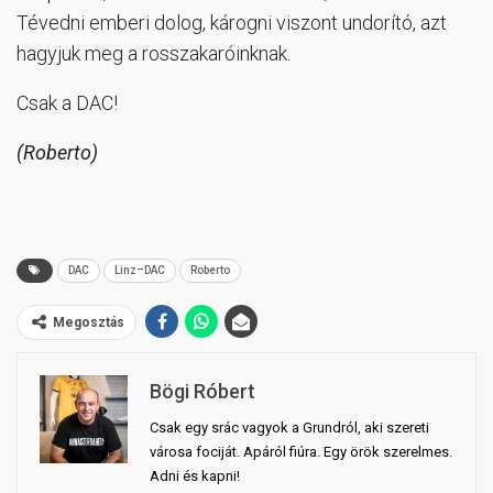
Tévedni emberi dolog, károgni viszont undorító, azt
hagyjuk meg a rosszakaróinknak.
Csak a DAC!
(Roberto)
DAC
Linz–DAC
Roberto
Megosztás
Bögi Róbert
Csak egy srác vagyok a Grundról, aki szereti
városa fociját. Apáról fiúra. Egy örök szerelmes.
Adni és kapni!