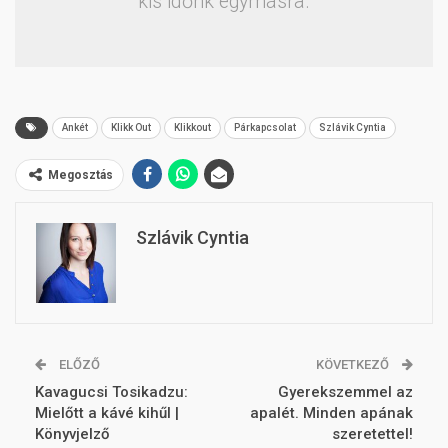
kis időnk egymásra.
Ankét
Klikk Out
Klikkout
Párkapcsolat
Szlávik Cyntia
Megosztás
Szlávik Cyntia
ELŐZŐ
KÖVETKEZŐ
Kavagucsi Tosikadzu:
Gyerekszemmel az
Mielőtt a kávé kihűl |
apalét. Minden apának
Könyvjelző
szeretettel!