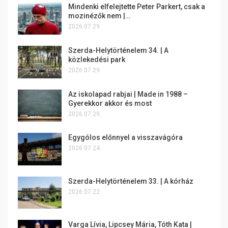
Mindenki elfelejtette Peter Parkert, csak a
mozinézők nem |…
2026.07.29.
Szerda-Helytörténelem 34. | A
közlekedési park
2026.07.29.
Az iskolapad rabjai | Made in 1988 –
Gyerekkor akkor és most
2026.07.29.
Egygólos előnnyel a visszavágóra
2026.07.24.
Szerda-Helytörténelem 33. | A kórház
2026.07.22.
Varga Lívia, Lipcsey Mária, Tóth Kata |