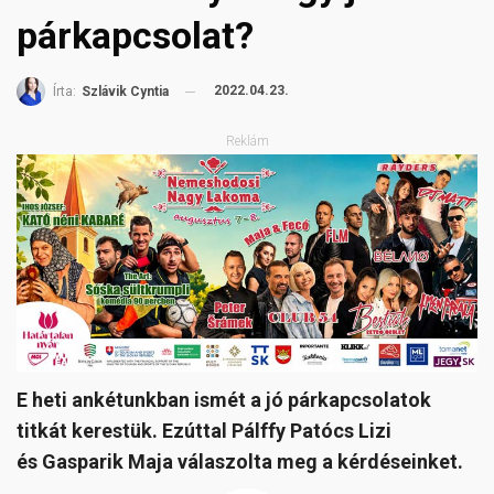
párkapcsolat?
2022.04.23.
Írta:
Szlávik Cyntia
Reklám
E heti ankétunkban ismét a jó párkapcsolatok
titkát kerestük. Ezúttal Pálffy Patócs Lizi
és Gasparik Maja válaszolta meg a kérdéseinket.