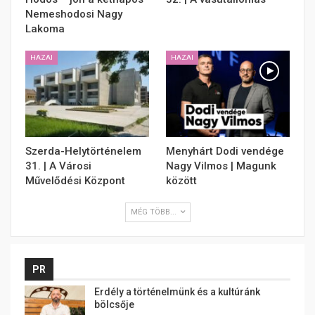
Nemeshodosi Nagy
Lakoma
HAZAI
HAZAI
Szerda-Helytörténelem
Menyhárt Dodi vendége
31. | A Városi
Nagy Vilmos | Magunk
Művelődési Központ
között
MÉG TÖBB...
PR
Erdély a történelmünk és a kultúránk
bölcsője