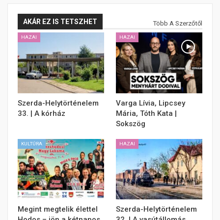
AKÁR EZ IS TETSZHET
Több A Szerzőtől
HAZAI
HAZAI
Szerda-Helytörténelem
Varga Lívia, Lipcsey
33. | A kórház
Mária, Tóth Kata |
Sokszög
KULTÚRA
HAZAI
Megint megtelik élettel
Szerda-Helytörténelem
Hodos – jön a kétnapos
32. | A vasútállomás