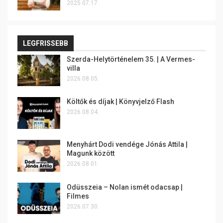
2025.07.17.
LEGFRISSEBB
Szerda-Helytörténelem 35. | A Vermes-
villa
2026.08.05.
Költők és díjak | Könyvjelző Flash
2026.08.04.
Menyhárt Dodi vendége Jónás Attila |
Magunk között
2026.08.01.
Odüsszeia – Nolan ismét odacsap |
Filmes
2026.07.30.