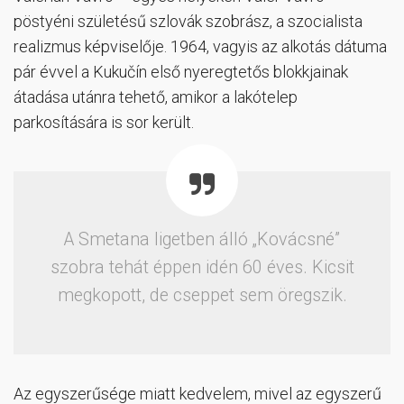
pöstyéni születésű szlovák szobrász, a szocialista
realizmus képviselője. 1964, vagyis az alkotás dátuma
pár évvel a Kukučín első nyeregtetős blokkjainak
átadása utánra tehető, amikor a lakótelep
parkosítására is sor került.
A Smetana ligetben álló „Kovácsné”
szobra tehát éppen idén 60 éves. Kicsit
megkopott, de cseppet sem öregszik.
Az egyszerűsége miatt kedvelem, mivel az egyszerű