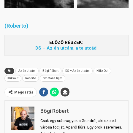
(Roberto)
ELŐZŐ RÉSZEK:
DS – Az én utcám, a te utcád
Az én utcám
Bögi Róbert
DS – Az én utcám
Klikk Out
Klikkout
Roberto
Smetana liget
Megosztás
Bögi Róbert
Csak egy srác vagyok a Grundról, aki szereti
városa fociját. Apáról fiúra. Egy örök szerelmes.