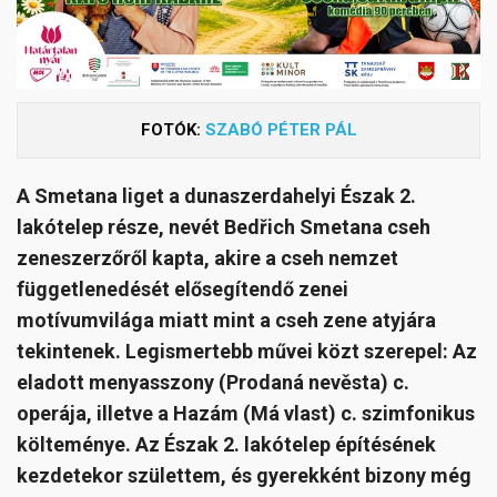
FOTÓK:
SZABÓ PÉTER PÁL
A Smetana liget a dunaszerdahelyi Észak 2.
lakótelep része, nevét Bedřich Smetana cseh
zeneszerzőről kapta, akire a cseh nemzet
függetlenedését elősegítendő zenei
motívumvilága miatt mint a cseh zene atyjára
tekintenek. Legismertebb művei közt szerepel: Az
eladott menyasszony (Prodaná nevěsta) c.
operája, illetve a Hazám (Má vlast) c. szimfonikus
költeménye. Az Észak 2. lakótelep építésének
kezdetekor születtem, és gyerekként bizony még