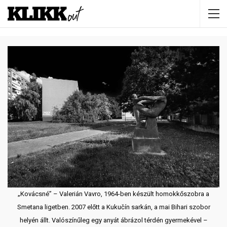
„Kovácsné” – Valerián Vavro, 1964-ben készült homokkőszobra a
Smetana ligetben. 2007 előtt a Kukučín sarkán, a mai Bihari szobor
helyén állt. Valószínűleg egy anyát ábrázol térdén gyermekével –