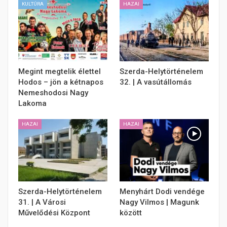
KULTÚRA
HAZAI
Megint megtelik élettel
Szerda-Helytörténelem
Hodos – jön a kétnapos
32. | A vasútállomás
Nemeshodosi Nagy
Lakoma
HAZAI
HAZAI
Szerda-Helytörténelem
Menyhárt Dodi vendége
31. | A Városi
Nagy Vilmos | Magunk
Művelődési Központ
között