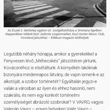
Az Észak 2. lakótelep egykori ún. szolgáltatóháza a Smetana ligetben.
Napjainkban többek közt Jednota szupermarket, Soul Hunter Music Club,
Vovoland játszóház – Klikkout magazin lelőhelyek.
Legutóbb néhány hónapja, amikor a gyerekekkel a
Fenyvesen lévő „Méhecskés” játszótéren jártunk,
Kovácsnéhoz is elsétáltunk. A környékén lakóknak
bizonyára mindennapos látvány, de vajon ismerik-e az
alkotóját, a szobor történetét? Egyáltalán jegyzi-e
valaki a városban az ilyen és ehhez hasonló, nem
szakrális, és nem egy konkrét történelmi
személyiséget ábrázoló szobrokat? V. VAVRO, vagyis
Valerián Vavro – egyes helyeken Valér Vavro –