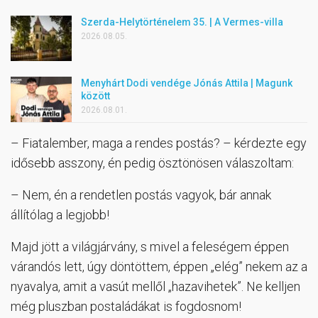
Szerda-Helytörténelem 35. | A Vermes-villa
2026.08.05.
Menyhárt Dodi vendége Jónás Attila | Magunk
között
2026.08.01.
– Fiatalember, maga a rendes postás? – kérdezte egy
idősebb asszony, én pedig ösztönösen válaszoltam:
– Nem, én a rendetlen postás vagyok, bár annak
állítólag a legjobb!
Majd jött a világjárvány, s mivel a feleségem éppen
várandós lett, úgy döntöttem, éppen „elég” nekem az a
nyavalya, amit a vasút mellől „hazavihetek”. Ne kelljen
még pluszban postaládákat is fogdosnom!