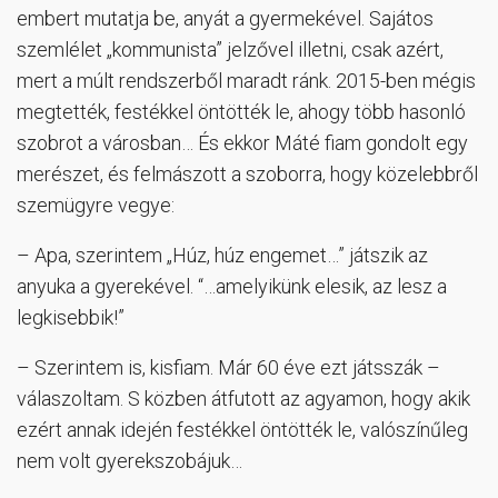
embert mutatja be, anyát a gyermekével. Sajátos
szemlélet „kommunista” jelzővel illetni, csak azért,
mert a múlt rendszerből maradt ránk. 2015-ben mégis
megtették, festékkel öntötték le, ahogy több hasonló
szobrot a városban… És ekkor Máté fiam gondolt egy
merészet, és felmászott a szoborra, hogy közelebbről
szemügyre vegye:
– Apa, szerintem „Húz, húz engemet…” játszik az
anyuka a gyerekével. “…amelyikünk elesik, az lesz a
legkisebbik!”
– Szerintem is, kisfiam. Már 60 éve ezt játsszák –
válaszoltam. S közben átfutott az agyamon, hogy akik
ezért annak idején festékkel öntötték le, valószínűleg
nem volt gyerekszobájuk…