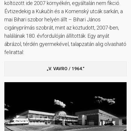
költözött ide 2007 környékén, egyáltalán nem fikció.
Évtizedekig a Kukučín és a Komenský utcák sarkán, a
mai Bihari szobor helyén állt – Bihari János
cigányprímás szobrát, mint az köztudott, 2007-ben,
halálának 180. évfordulóján állították. Egy anyát
ábrázol, térdén gyermekével, talapzatán alig olvasható
felirattal:
„V. VAVRO / 1964.”