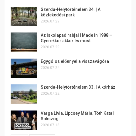
Szerda-Helytörténelem 34. | A
közlekedési park
2026.07.29.
Az iskolapad rabjai | Made in 1988 –
Gyerekkor akkor és most
2026.07.29.
Egygólos előnnyel a visszavágóra
2026.07.24.
Szerda-Helytörténelem 33. | A kórház
2026.07.22.
Varga Lívia, Lipcsey Mária, Tóth Kata |
Sokszög
2026.07.18.