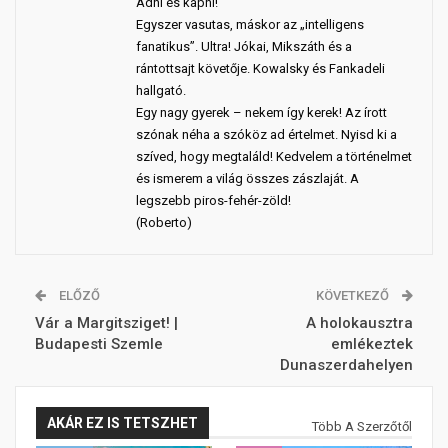
Adni és kapni!
Egyszer vasutas, máskor az „intelligens
fanatikus”. Ultra! Jókai, Mikszáth és a
rántottsajt követője. Kowalsky és Fankadeli
hallgató.
Egy nagy gyerek – nekem így kerek! Az írott
szónak néha a szóköz ad értelmet. Nyisd ki a
szíved, hogy megtaláld! Kedvelem a történelmet
és ismerem a világ összes zászlaját. A
legszebb piros-fehér-zöld!
(Roberto)
ELŐZŐ
KÖVETKEZŐ
Vár a Margitsziget! |
A holokausztra
Budapesti Szemle
emlékeztek
Dunaszerdahelyen
AKÁR EZ IS TETSZHET
Több A Szerzőtől