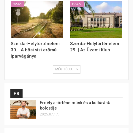
HAZAI
HAZAI
Szerda-Helytörténelem
Szerda-Helytörténelem
30. | A bősi vízi erőmű
29. | Az Üzemi Klub
iparvágánya
MÉG TÖBB...
PR
Erdély a történelmünk és a kultúránk
bölcsője
2025.07.17.