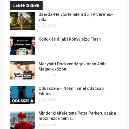
LEGFRISSEBB
Szerda-Helytörténelem 35. | A Vermes-
villa
2026.08.05.
Költők és díjak | Könyvjelző Flash
2026.08.04.
Menyhárt Dodi vendége Jónás Attila |
Magunk között
2026.08.01.
Odüsszeia – Nolan ismét odacsap |
Filmes
2026.07.30.
Mindenki elfelejtette Peter Parkert, csak a
mozinézők nem |…
2026.07.29.