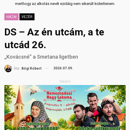
merthogy az alkotás nevét ezidáig nem sikerült kiderítenem.
HAZAI
VEZÉR
DS – Az én utcám, a te
utcád 26.
„Kovácsné” a Smetana ligetben
2024.07.09.
Írta:
Bögi Róbert
Reklám