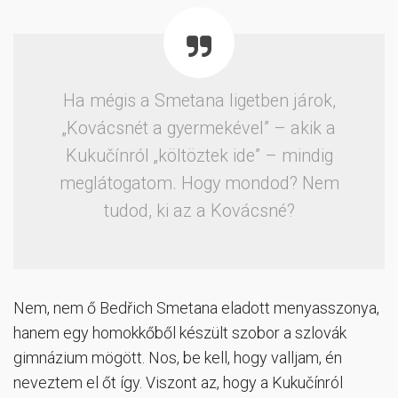
Ha mégis a Smetana ligetben járok,
„Kovácsnét a gyermekével” – akik a
Kukučínról „költöztek ide” – mindig
meglátogatom. Hogy mondod? Nem
tudod, ki az a Kovácsné?
Nem, nem ő Bedřich Smetana eladott menyasszonya,
hanem egy homokkőből készült szobor a szlovák
gimnázium mögött. Nos, be kell, hogy valljam, én
neveztem el őt így. Viszont az, hogy a Kukučínról