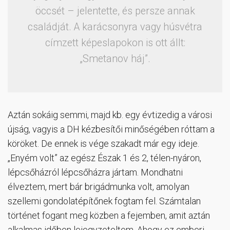
öccsét – jelentette, és persze annak
családját. A karácsonyra vagy húsvétra
címzett képeslapokon is ott állt:
„Smetanov háj”.
Aztán sokáig semmi, majd kb. egy évtizedig a városi
újság, vagyis a DH kézbesítői minőségében róttam a
köröket. De ennek is vége szakadt már egy ideje.
„Enyém volt” az egész Észak 1 és 2, télen-nyáron,
lépcsőházról lépcsőházra jártam. Mondhatni
élveztem, mert bár brigádmunka volt, amolyan
szellemi gondolatépítőnek fogtam fel. Számtalan
történet fogant meg közben a fejemben, amit aztán
alkalmas időben lejegyzeteltem. Ahogy ez emberi