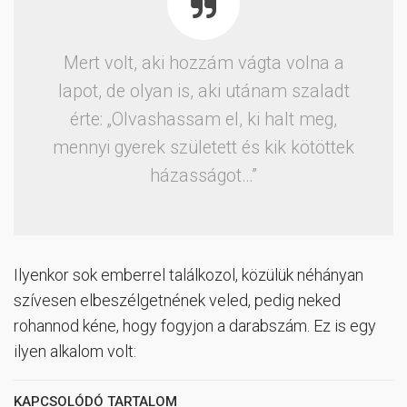
Mert volt, aki hozzám vágta volna a
lapot, de olyan is, aki utánam szaladt
érte: „Olvashassam el, ki halt meg,
mennyi gyerek született és kik kötöttek
házasságot…”
Ilyenkor sok emberrel találkozol, közülük néhányan
szívesen elbeszélgetnének veled, pedig neked
rohannod kéne, hogy fogyjon a darabszám. Ez is egy
ilyen alkalom volt:
KAPCSOLÓDÓ TARTALOM