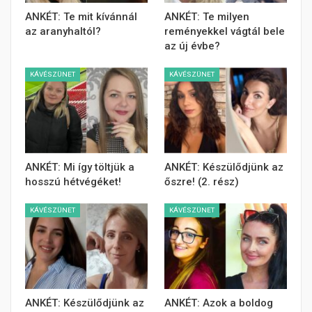
ANKÉT: Te mit kívánnál
ANKÉT: Te milyen
az aranyhaltól?
reményekkel vágtál bele
az új évbe?
KÁVÉSZÜNET
KÁVÉSZÜNET
ANKÉT: Mi így töltjük a
ANKÉT: Készülődjünk az
hosszú hétvégéket!
őszre! (2. rész)
KÁVÉSZÜNET
KÁVÉSZÜNET
ANKÉT: Készülődjünk az
ANKÉT: Azok a boldog