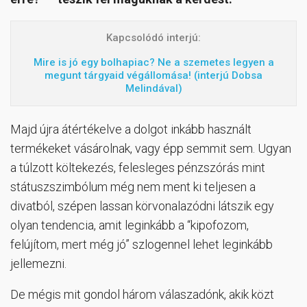
Kapcsolódó interjú:
Mire is jó egy bolhapiac? Ne a szemetes legyen a
megunt tárgyaid végállomása! (interjú Dobsa
Melindával)
Majd újra átértékelve a dolgot inkább használt
termékeket vásárolnak, vagy épp semmit sem. Ugyan
a túlzott költekezés, felesleges pénzszórás mint
státuszszimbólum még nem ment ki teljesen a
divatból, szépen lassan körvonalazódni látszik egy
olyan tendencia, amit leginkább a “kipofozom,
felújítom, mert még jó” szlogennel lehet leginkább
jellemezni.
De mégis mit gondol három válaszadónk, akik közt