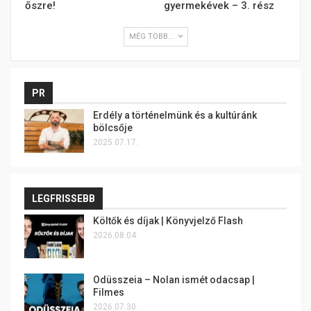
őszre!
gyermekévek – 3. rész
MÉG TÖBB...
PR
Erdély a történelmünk és a kultúránk
bölcsője
2025.07.17.
LEGFRISSEBB
Költők és díjak | Könyvjelző Flash
2026.08.04.
Odüsszeia – Nolan ismét odacsap |
Filmes
2026.07.30.