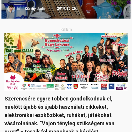
2019.10.26.
Írta:
Kürthy Judit
Reklám
Szerencsére egyre többen gondolkodnak el,
mielőtt újabb és újabb használati cikkeket,
elektronikai eszközöket, ruhákat, játékokat
vásárolnának. “Vajon tényleg szükségem van
erre?” – teszik fel maguknak a kérdést.