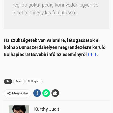
régi dolgokat pedig könnyedén egyénivé
lehet tenni egy kis felújítással.
Ha szükségetek van valamire, látogassatok el
holnap Dunaszerdahelyen megrendezésre kerülő
Bolhapiacra! Bővebb infó az eseményről
I T T
.
Ankét
Bolhapiac
Megosztás
Kürthy Judit