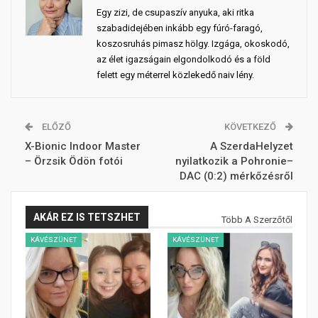
Egy zizi, de csupaszív anyuka, aki ritka
szabadidejében inkább egy fúró-faragó,
koszosruhás pimasz hölgy. Izgága, okoskodó,
az élet igazságain elgondolkodó és a föld
felett egy méterrel közlekedő naiv lény.
ELŐZŐ
KÖVETKEZŐ
X-Bionic Indoor Master
A SzerdaHelyzet
– Örzsik Ödön fotói
nyilatkozik a Pohronie–
DAC (0:2) mérkőzésről
AKÁR EZ IS TETSZHET
Több A Szerzőtől
KÁVÉSZÜNET
KÁVÉSZÜNET