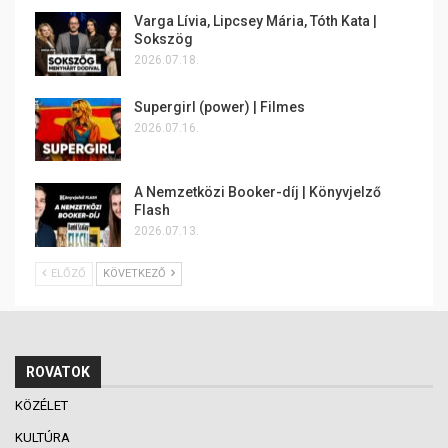
Varga Lívia, Lipcsey Mária, Tóth Kata |
Sokszög
2026.07.18.
Supergirl (power) | Filmes
2026.07.16.
A Nemzetközi Booker-díj | Könyvjelző
Flash
2026.07.13.
ELŐZŐ
KÖVETKEZŐ
ROVATOK
KÖZÉLET
KULTÚRA