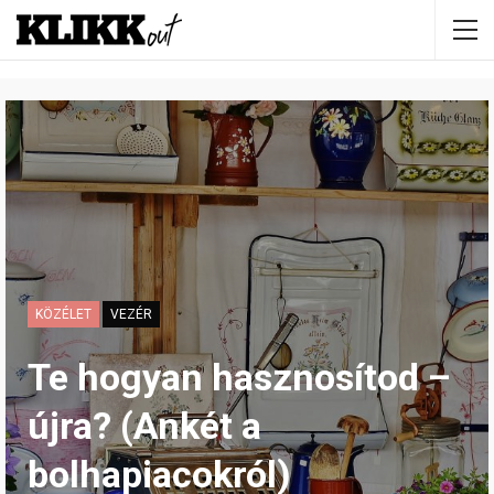
KÖZÉLET
VEZÉR
Te hogyan hasznosítod –
újra? (Ankét a
bolhapiacokról)