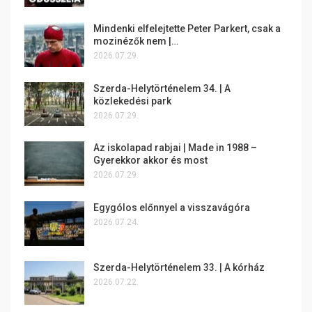
Mindenki elfelejtette Peter Parkert, csak a
mozinézők nem |…
2026.07.29.
Szerda-Helytörténelem 34. | A
közlekedési park
2026.07.29.
Az iskolapad rabjai | Made in 1988 –
Gyerekkor akkor és most
2026.07.29.
Egygólos előnnyel a visszavágóra
2026.07.24.
Szerda-Helytörténelem 33. | A kórház
2026.07.22.