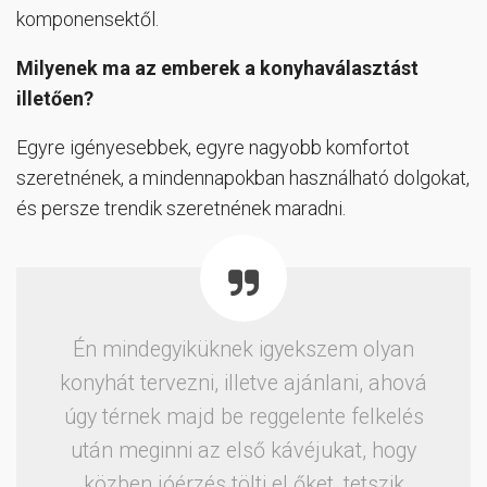
komponensektől.
Milyenek ma az emberek a konyhaválasztást
illetően?
Egyre igényesebbek, egyre nagyobb komfortot
szeretnének, a mindennapokban használható dolgokat,
és persze trendik szeretnének maradni.
Én mindegyiküknek igyekszem olyan
konyhát tervezni, illetve ajánlani, ahová
úgy térnek majd be reggelente felkelés
után meginni az első kávéjukat, hogy
közben jóérzés tölti el őket, tetszik