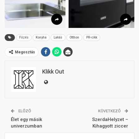
Főzés
Konyha
Lakás
Otthon
PR-cikk
Megosztás
Klikk Out
ELŐZŐ
KÖVETKEZŐ
Élet egy másik
SzerdaHelyzet –
univerzumban
Kihagyott ziccer