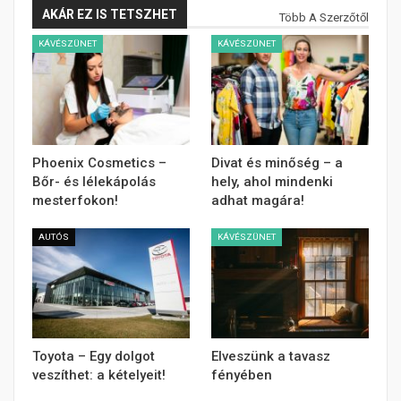
AKÁR EZ IS TETSZHET
Több A Szerzőtől
KÁVÉSZÜNET
KÁVÉSZÜNET
Phoenix Cosmetics –
Divat és minőség – a
Bőr- és lélekápolás
hely, ahol mindenki
mesterfokon!
adhat magára!
AUTÓS
KÁVÉSZÜNET
Toyota – Egy dolgot
Elveszünk a tavasz
veszíthet: a kételyeit!
fényében