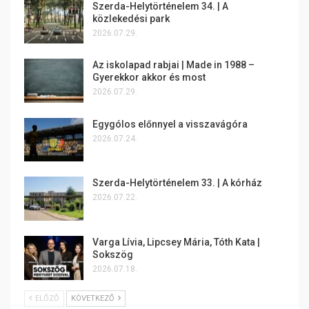
Szerda-Helytörténelem 34. | A
közlekedési park
2026.07.29.
Az iskolapad rabjai | Made in 1988 –
Gyerekkor akkor és most
2026.07.29.
Egygólos előnnyel a visszavágóra
2026.07.24.
Szerda-Helytörténelem 33. | A kórház
2026.07.22.
Varga Lívia, Lipcsey Mária, Tóth Kata |
Sokszög
2026.07.18.
ELŐZŐ
KÖVETKEZŐ