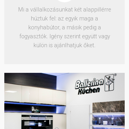
Mi a vállalkozásunkat két alappillérre
húztuk fel: az egyik maga a
konyhabútor, a másik pedig a
fogyasztók. Igény szerint együtt vagy
külön is ajánlhatjuk őket.