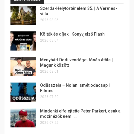
Szerda-Helytörténelem 35. | A Vermes-
villa
2026.08.05.
Költők és díjak | Könyvjelző Flash
2026.08.04.
Menyhárt Dodi vendége Jónás Attila |
Magunk között
2026.08.01.
Odüsszeia – Nolan ismét odacsap |
Filmes
2026.07.30.
Mindenki elfelejtette Peter Parkert, csak a
mozinézők nem |…
2026.07.29.