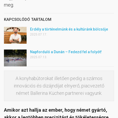
meg.
KAPCSOLÓDÓ TARTALOM
Erdély a történelmünk és a kultúránk bölcsője
2025.07.17.
Napforduló a Dunán – Fedezd fel a folyót!
2025.07.13.
A konyhabútorokat illetően pedig a számos
innovációs és dizájndíjat elnyerő, piacvezető
német Ballerina Küchen partnerei vagyunk.
Amikor azt hallja az ember, hogy német gyártó,
akkor a legtöbben precizitást és tökéletességre