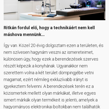
Ritkán fordul elő, hogy a technikáért nem kell
máshova mennünk…
Így van. Közel 20 évig dolgoztam ezen a területen, és
nem szívesen hagynám veszni az ismereteimet,
különösen úgy, hogy ezek a berendezések szerves
részét képezik a konyhának. Ugyanakkor nem
szerettem volna a két terület dömpingjébe vetni
magamat, ezért némileg exkluzívabb irányt is
igyekeztem felvenni. A berendezések terén ez a
közismertek mellett olyan márkákat, illetve egyes
ismert márkák olyan termékeit is jelenti, amelyek a
hagyományos elektronikai boltokban nem találhatók