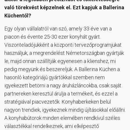
való törekvést képzelnek el. Ezt kapjuk a Ballerina
Küchentől?
Egy olyan vállalatról van szó, amely 33 éve van a
piacon és évente 25-30 ezer konyhát gyárt.
Viszonteladójukként a központi tervezőprogramjukat
használjuk, a megrendelést Németországban gyártják
le, majd onnan szállítják egyenesen a klienshez, mi
pedig megyünk és beszereljük. A Ballerina Küchen a
hasonló kategóriájú gyártókkal szemben nem
igyekezett betörni a nagy áruházláncokba, csak saját
partnereken keresztül árulja a termékeit, és ezzel a
stratégiával piacvezetők. Konyhaberkeken belül
nagyon trendiek, igyekeznek mindig újításokkal előállni.
A konyhabútorok minden elemében rendkívül széles
választékkal rendelkeznek, ami elképesztő