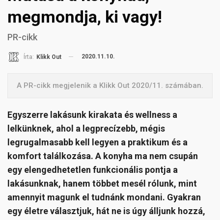
megmondja, ki vagy!
PR-cikk
2020.11.10.
Írta:
Klikk Out
A PR-cikk megjelenik a Klikk Out 2020/11. számában.
Egyszerre lakásunk kirakata és wellness a
lelkünknek, ahol a legprecízebb, mégis
legrugalmasabb kell legyen a praktikum és a
komfort találkozása. A konyha ma nem csupán
egy elengedhetetlen funkcionális pontja a
lakásunknak, hanem többet mesél rólunk, mint
amennyit magunk el tudnánk mondani. Gyakran
egy életre választjuk, hát ne is úgy álljunk hozzá,