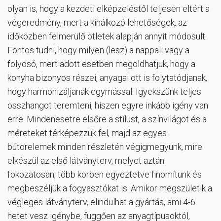
olyan is, hogy a kezdeti elképzeléstől teljesen eltért a
végeredmény, mert a kínálkozó lehetőségek, az
időközben felmerülő ötletek alapján annyit módosult.
Fontos tudni, hogy milyen (lesz) a nappali vagy a
folyosó, mert adott esetben megoldhatjuk, hogy a
konyha bizonyos részei, anyagai ott is folytatódjanak,
hogy harmonizáljanak egymással. Igyekszünk teljes
összhangot teremteni, hiszen egyre inkább igény van
erre. Mindenesetre elsőre a stílust, a színvilágot és a
méreteket térképezzük fel, majd az egyes
bútorelemek minden részletén végigmegyünk, mire
elkészül az első látványterv, melyet aztán
fokozatosan, több körben egyeztetve finomítunk és
megbeszéljük a fogyasztókat is. Amikor megszületik a
végleges látványterv, elindulhat a gyártás, ami 4-6
hetet vesz igénybe, függően az anyagtípusoktól,