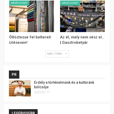
KÁVÉSZÜNET
KÁVÉSZÜNET
Öltöztesse fel beltereit
Az él, mely nem vész el…
ízlésesen!
| Gasztrobetyár
MÉG TÖBB...
PR
Erdély a történelmünk és a kultúránk
bölcsője
2025.07.17.
LEGFRISSEBB