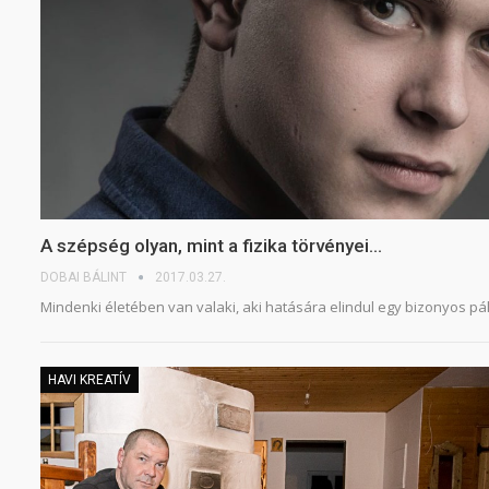
A szépség olyan, mint a fizika törvényei…
DOBAI BÁLINT
2017.03.27.
Mindenki életében van valaki, aki hatására elindul egy bizonyos pá
HAVI KREATÍV