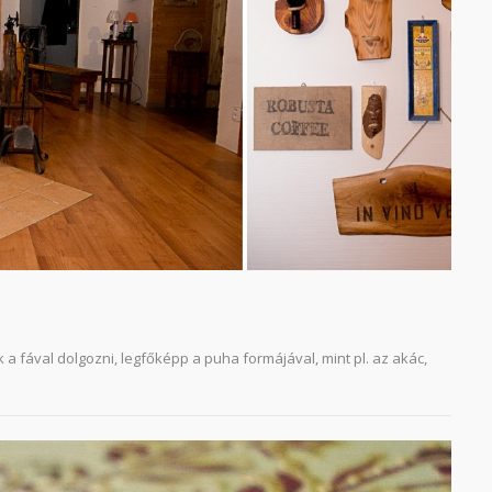
 fával dolgozni, legfőképp a puha formájával, mint pl. az akác,