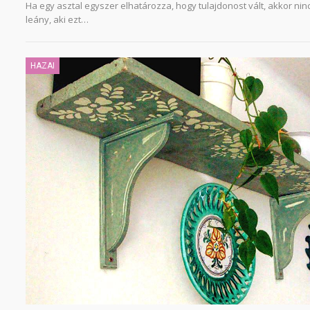
Ha egy asztal egyszer elhatározza, hogy tulajdonost vált, akkor ninc
leány, aki ezt…
HAZAI