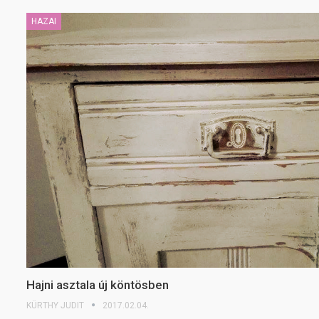
HAZAI
Hajni asztala új köntösben
KÜRTHY JUDIT
2017.02.04.