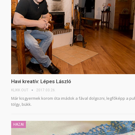
Havi kreatív: Lépes László
KLIKK OUT
2017.03.26.
Már kisgyermek korom óta imádok a fával dolgozni, legfőképp a puha
tölgy, bükk.
HAZAI