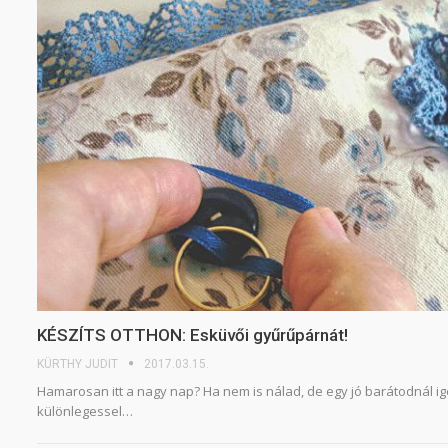
KÉSZÍTS OTTHON: Esküvői gyűrűpárnát!
KÜRTHY JUDIT
2017.03.15.
Hamarosan itt a nagy nap? Ha nem is nálad, de egy jó barátodnál ig
különlegessel…