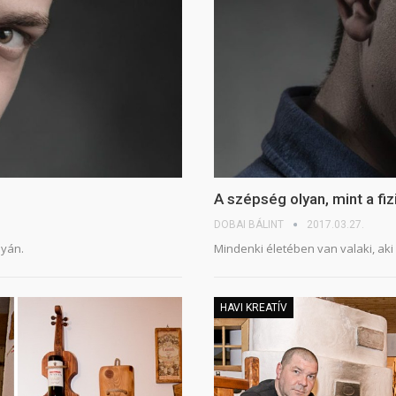
A szépség olyan, mint a fi
DOBAI BÁLINT
2017.03.27.
lyán.
Mindenki életében van valaki, aki
HAVI KREATÍV