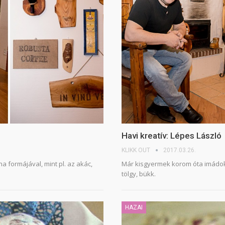
Havi kreatív: Lépes László
KLIKK OUT
2017.03.26.
 formájával, mint pl. az akác,
Már kisgyermek korom óta imádok a
tölgy, bükk.
HAZAI