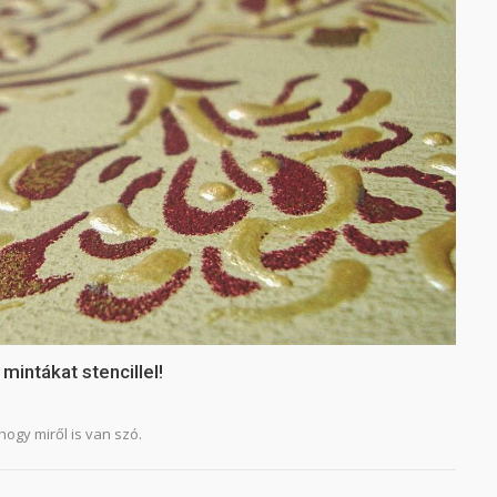
ntákat stencillel!
hogy miről is van szó.