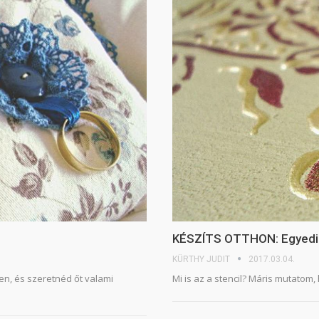
KÉSZÍTS OTTHON: Egyedi mi
KÜRTHY JUDIT
2017.03.04.
en, és szeretnéd őt valami
Mi is az a stencil? Máris mutatom, 