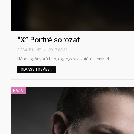
“X” Portré sorozat
DOBAI BÁLINT
2017.03.30.
Három gyönyörű fotó, egy-egy visszatérő elemmel.
OLVASS TOVÁBB...
HAZAI