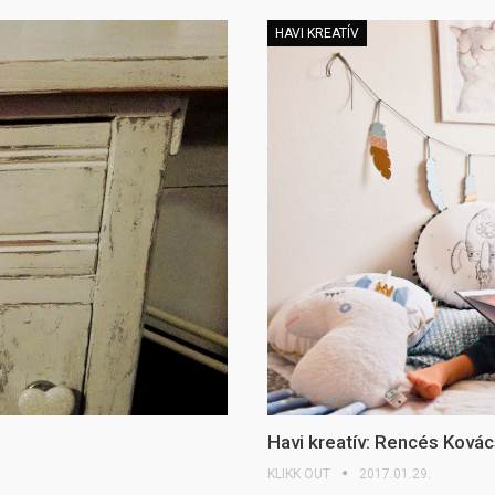
HAVI KREATÍV
Havi kreatív: Rencés Kovác
KLIKK OUT
2017.01.29.