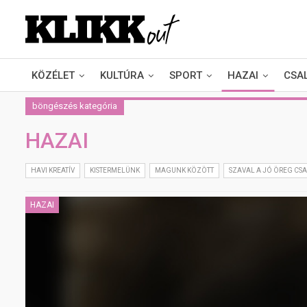
KÖZÉLET
KULTÚRA
SPORT
HAZAI
CSA
böngészés kategória
HAZAI
HAVI KREATÍV
KISTERMELÜNK
MAGUNK KÖZÖTT
SZAVAL A JÓ ÖREG CS
HAZAI