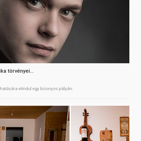
zika törvényei…
 hatására elindul egy bizonyos pályán.