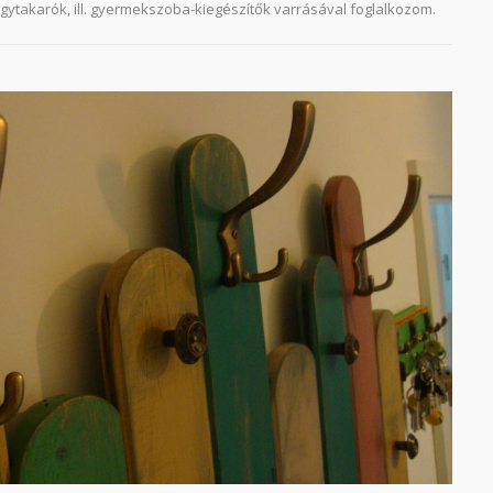
ágytakarók, ill. gyermekszoba-kiegészítők varrásával foglalkozom.