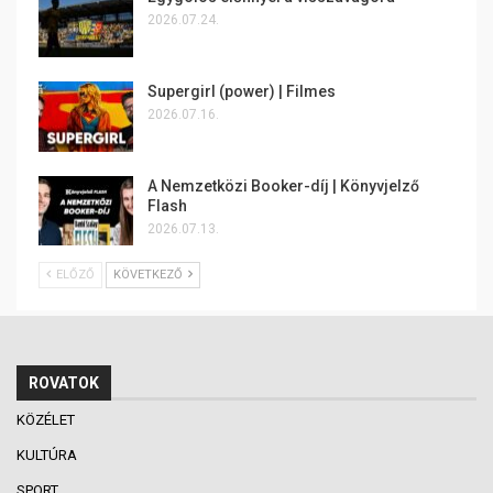
2026.07.24.
Supergirl (power) | Filmes
2026.07.16.
A Nemzetközi Booker-díj | Könyvjelző
Flash
2026.07.13.
ELŐZŐ
KÖVETKEZŐ
ROVATOK
KÖZÉLET
KULTÚRA
SPORT