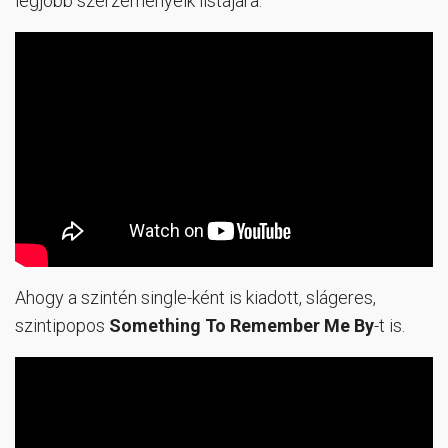
legjobb szerzeményeik listájára.
Ahogy a szintén single-ként is kiadott, slágeres,
szintipopos
Something To Remember Me By
-t is.