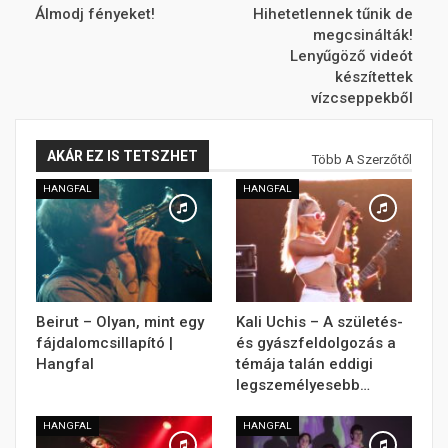
Álmodj fényeket!
Hihetetlennek tűnik de
megcsinálták!
Lenyűgöző videót
készítettek
vízcseppekből
AKÁR EZ IS TETSZHET
Több A Szerzőtől
HANGFAL
HANGFAL
Beirut – Olyan, mint egy
Kali Uchis – A születés-
fájdalomcsillapító |
és gyászfeldolgozás a
Hangfal
témája talán eddigi
legszemélyesebb…
HANGFAL
HANGFAL