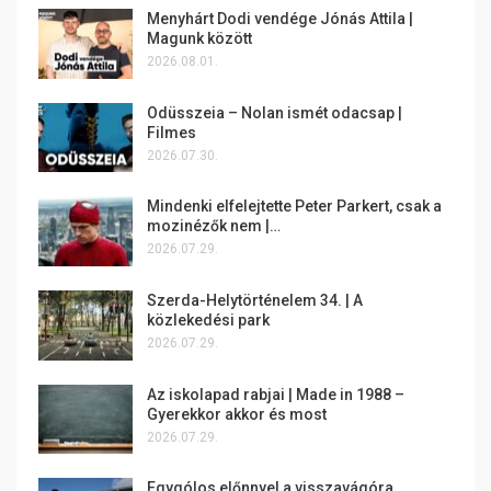
Menyhárt Dodi vendége Jónás Attila |
Magunk között
2026.08.01.
Odüsszeia – Nolan ismét odacsap |
Filmes
2026.07.30.
Mindenki elfelejtette Peter Parkert, csak a
mozinézők nem |…
2026.07.29.
Szerda-Helytörténelem 34. | A
közlekedési park
2026.07.29.
Az iskolapad rabjai | Made in 1988 –
Gyerekkor akkor és most
2026.07.29.
Egygólos előnnyel a visszavágóra