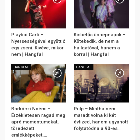
Playboi Carti –
Kisbetűs ünnepnapok –
Nyersességével együtt ő
Kötekedik, de nem a
egy zseni. Kivéve, mikor
hallgatóval, hanem a
nem | Hangfal
korral | Hangfal
HANGFAL
HANGFAL
Barkóczi Noémi –
Pulp – Mintha nem
Érzékletesen ragad meg
maradt volna ki két
apró momentumokat,
évtized, hanem ugyanott
töredezett
folytatódna a 90-es…
emlékképeket,…