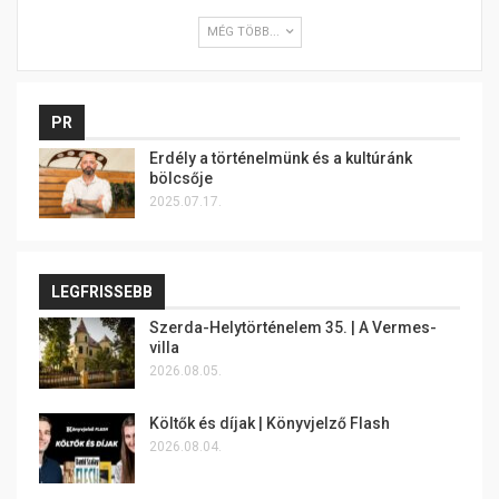
MÉG TÖBB...
PR
Erdély a történelmünk és a kultúránk
bölcsője
2025.07.17.
LEGFRISSEBB
Szerda-Helytörténelem 35. | A Vermes-
villa
2026.08.05.
Költők és díjak | Könyvjelző Flash
2026.08.04.