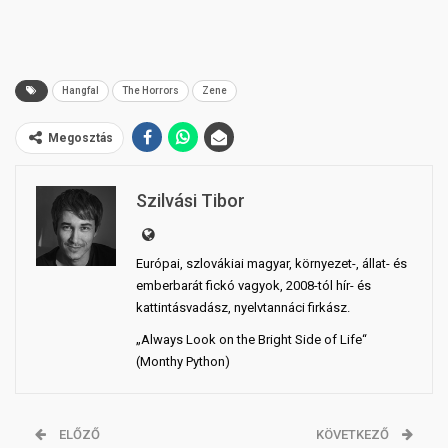
Hangfal
The Horrors
Zene
Megosztás
Szilvási Tibor
Európai, szlovákiai magyar, környezet-, állat- és
emberbarát fickó vagyok, 2008-tól hír- és
kattintásvadász, nyelvtannáci firkász.
„Always Look on the Bright Side of Life“
(Monthy Python)
ELŐZŐ
KÖVETKEZŐ