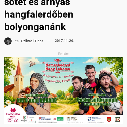
sötét és árnyas
hangfalerdőben
bolyonganánk
2017.11.24.
Írta:
Szilvási Tibor
Reklám