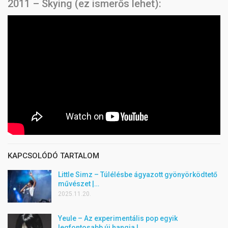
2011 – Skying (ez ismerős lehet):
KAPCSOLÓDÓ TARTALOM
Little Simz – Túlélésbe ágyazott gyönyörködtető
művészet |…
2025.11.20.
Yeule – Az experimentális pop egyik
legfontosabb új hangja |…