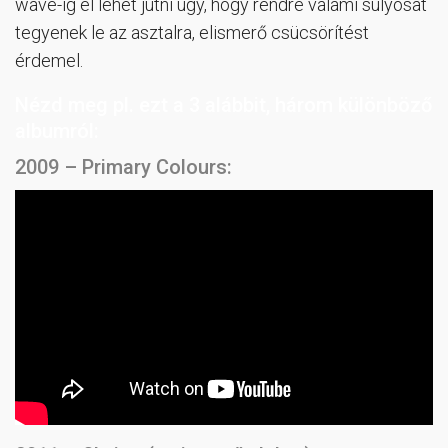
wave-ig el lehet jutni úgy, hogy rendre valami súlyosat
tegyenek le az asztalra, elismerő csücsörítést
érdemel.
Nézd meg pl. ezt a 3 alábbit, három különböző
albumról:
2009 – Primary Colours: