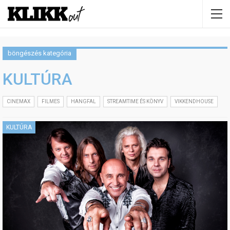
böngészés kategória
KULTÚRA
CINEMAX
FILMES
HANGFAL
STREAMTIME ÉS KÖNYV
VIKKENDHOUSE
KULTÚRA