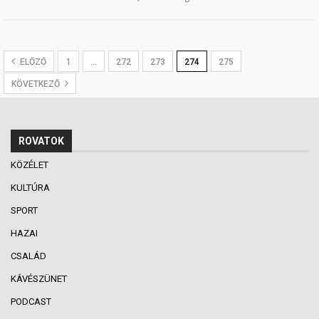
ELŐZŐ
1
…
272
273
274
275
KÖVETKEZŐ
ROVATOK
KÖZÉLET
KULTÚRA
SPORT
HAZAI
CSALÁD
KÁVÉSZÜNET
PODCAST