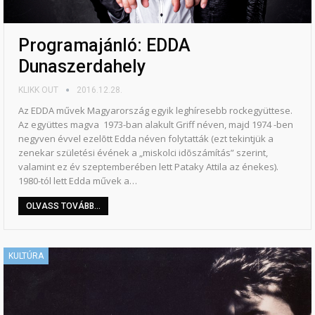
Programajánló: EDDA
Dunaszerdahely
KLIKK OUT
2016.12.28.
Az EDDA művek Magyarország egyik leghíresebb rockegyüttese.
Az együttes magva 1973-ban alakult Griff néven, majd 1974 -ben
negyven évvel ezelõtt Edda néven folytatták (ezt tekintjük a
zenekar születési évének a „miskolci idõszámítás” szerint,
valamint ez év szeptemberében lett Pataky Attila az énekes).
1980-tól lett Edda művek a…
OLVASS TOVÁBB...
KULTÚRA