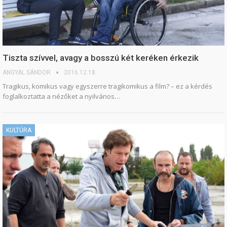
Tiszta szívvel, avagy a bosszú két keréken érkezik
ANGYAL SÁNDOR
2016.12.18.
Tragikus, komikus vagy egyszerre tragikomikus a film? – ez a kérdés
foglalkoztatta a nézőket a nyilvános…
KULTÚRA