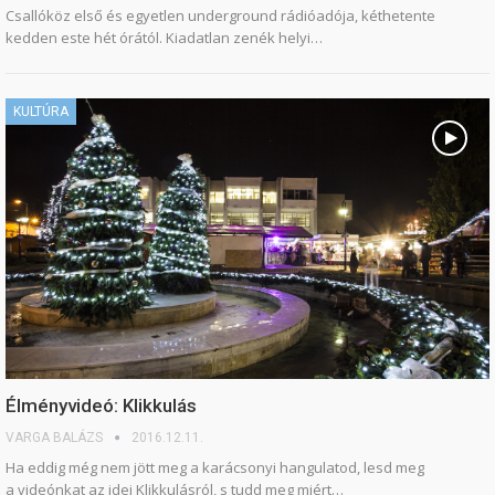
Csallóköz első és egyetlen underground rádióadója, kéthetente
kedden este hét órától. Kiadatlan zenék helyi…
KULTÚRA
Élményvideó: Klikkulás
VARGA BALÁZS
2016.12.11.
Ha eddig még nem jött meg a karácsonyi hangulatod, lesd meg
a videónkat az idei Klikkulásról, s tudd meg miért…