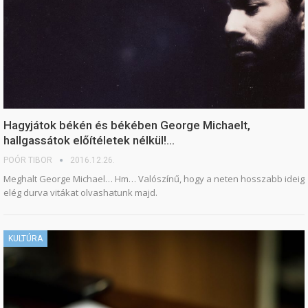
Hagyjátok békén és békében George Michaelt,
hallgassátok előítéletek nélkül!…
POÓR TIBOR
2016.12.26.
Meghalt George Michael… Hm… Valószínű, hogy a neten hosszabb ideig
elég durva vitákat olvashatunk majd.
KULTÚRA