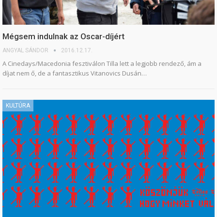
Mégsem indulnak az Oscar-díjért
ANGYAL SÁNDOR
2016.12.17.
A Cinedays/Macedonia fesztiválon Tilla lett a legjobb rendező, ám a
díjat nem ő, de a fantasztikus Vitanovics Dusán…
KULTÚRA