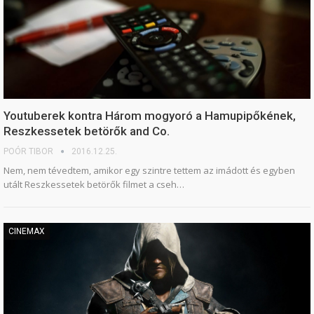
Youtuberek kontra Három mogyoró a Hamupipőkének,
Reszkessetek betörők and Co.
POÓR TIBOR
2016.12.25.
Nem, nem tévedtem, amikor egy szintre tettem az imádott és egyben
utált Reszkessetek betörők filmet a cseh…
CINEMAX