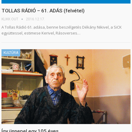
TOLLAS RÁDIÓ – 61. ADÁS (felvétel)
KLIKK OUT
2016.12.17.
A Tollas Rádió 61. adása, benne beszélgetés Dékány Nikivel, a SiCK
együttessel, estimese Kerivel, Rásoverses…
KULTÚRA
Így ünnepel egy 105 éves