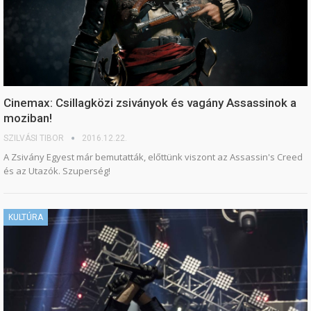
Cinemax: Csillagközi zsiványok és vagány Assassinok a
moziban!
SZILVÁSI TIBOR
2016.12.22.
A Zsivány Egyest már bemutatták, előttünk viszont az Assassin's Creed
és az Utazók. Szuperség!
KULTÚRA