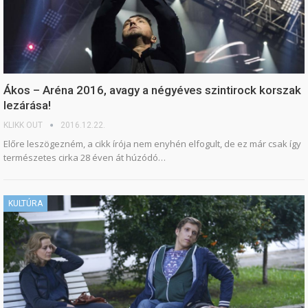
Ákos – Aréna 2016, avagy a négyéves szintirock korszak
lezárása!
KLIKK OUT
2016.12.22.
Előre leszögezném, a cikk írója nem enyhén elfogult, de ez már csak így
természetes cirka 28 éven át húzódó…
KULTÚRA