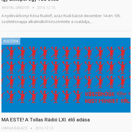
ANGYAL SÁNDOR
2016.12.15.
A nyékvárkonyi Kósa Rudolf, azaz Rudi bácsit december 14-én 105.
születésnapja alkalmából köszöntötte a családja,…
KULTÚRA
MA ESTE! A Tollas Rádió LXI. élő adása
VARGA BALÁZS
2016.12.13.