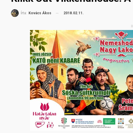
2018.02.11.
Írta:
Kovács Ákos
R