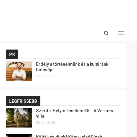
PR
Erdély a történelmünk és a kultúránk
bölcsője
2025.07.17.
LEGFRISSEBB
Szerda-Helytörténelem 35. | A Vermes-
villa
2026.08.05.
Költők és díjak | Könyvjelző Flash