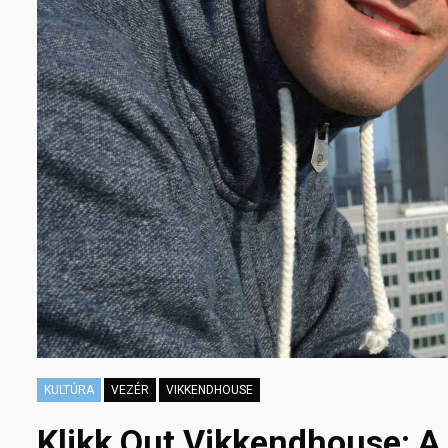
KULTÚRA
VEZÉR
VIKKENDHOUSE
Klikk Out Vikkendhouse: A