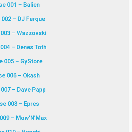
e 001 – Balien
 002 – DJ Ferque
 003 – Wazzovski
004 – Denes Toth
e 005 – GyStore
se 006 – Okash
 007 – Dave Papp
se 008 – Epres
 009 – Mow’N’Max