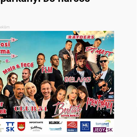
eklám