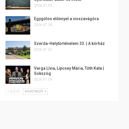
2026.07.29.
Egygólos előnnyel a visszavágóra
2026.07.24.
Szerda-Helytörténelem 33. | A kórház
2026.07.22.
Varga Lívia, Lipcsey Mária, Tóth Kata |
Sokszög
2026.07.18.
ELŐZŐ
KÖVETKEZŐ