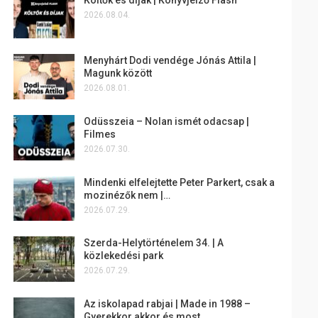
2026.08.04.
Menyhárt Dodi vendége Jónás Attila |
Magunk között
2026.08.01.
Odüsszeia – Nolan ismét odacsap |
Filmes
2026.07.30.
Mindenki elfelejtette Peter Parkert, csak a
mozinézők nem |…
2026.07.29.
Szerda-Helytörténelem 34. | A
közlekedési park
2026.07.29.
Az iskolapad rabjai | Made in 1988 –
Gyerekkor akkor és most