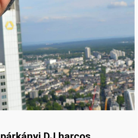
 párkányi DJ harcos