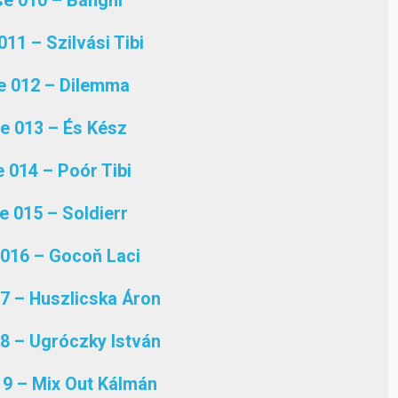
e 010 – Banghi
11 – Szilvási Tibi
e 012 – Dilemma
e 013 – És Kész
 014 – Poór Tibi
 015 – Soldierr
016 – Gocoň Laci
7 – Huszlicska Áron
8 – Ugróczky István
9 – Mix Out Kálmán