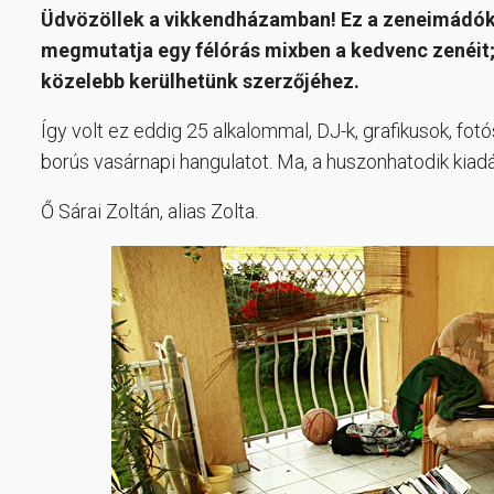
Üdvözöllek a vikkendházamban! Ez a zeneimádók, 
megmutatja egy félórás mixben a kedvenc zenéit; 
közelebb kerülhetünk szerzőjéhez.
Így volt ez eddig 25 alkalommal, DJ-k, grafikusok, fot
borús vasárnapi hangulatot. Ma, a huszonhatodik kiad
Ő Sárai Zoltán, alias Zolta.